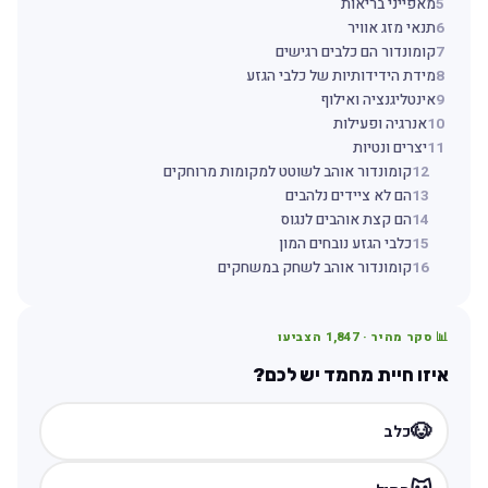
5
מאפייני בריאות
6
תנאי מזג אוויר
7
קומונדור הם כלבים רגישים
8
מידת הידידותיות של כלבי הגזע
9
אינטליגנציה ואילוף
10
אנרגיה ופעילות
11
יצרים ונטיות
12
קומונדור אוהב לשוטט למקומות מרוחקים
13
הם לא ציידים נלהבים
14
הם קצת אוהבים לנגוס
15
כלבי הגזע נובחים המון
16
קומונדור אוהב לשחק במשחקים
📊 סקר מהיר ·
1,847
הצביעו
איזו חיית מחמד יש לכם?
🐶
כלב