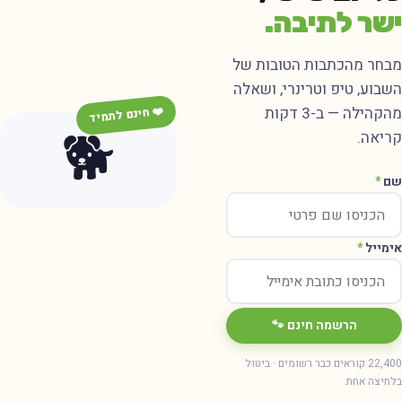
ישר לתיבה.
מבחר מהכתבות הטובות של
השבוע, טיפ וטרינרי, ושאלה
מהקהילה — ב-3 דקות
❤️ חינם לתמיד
🐕
קריאה.
שם
*
אימייל
*
הרשמה חינם 🐾
22,400 קוראים כבר רשומים · ביטול
בלחיצה אחת