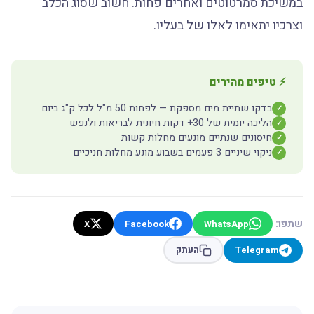
במשיכת סמרטוטים ואחרים פחות. חשוב שסוג הכלב
וצרכיו יתאימו לאלו של בעליו.
⚡ טיפים מהירים
בדקו שתיית מים מספקת — לפחות 50 מ"ל לכל ק"ג ביום
✓
הליכה יומית של 30+ דקות חיונית לבריאות ולנפש
✓
חיסונים שנתיים מונעים מחלות קשות
✓
ניקוי שיניים 3 פעמים בשבוע מונע מחלות חניכיים
✓
שתפו:
X
Facebook
WhatsApp
Telegram
העתק