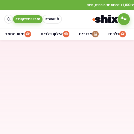
·
✨ 1,800+ כתבות
❤️ מומחים, חינם
shix
🐾
🔖 שמורים
❤️ הצטרפו לקהילה
כלבים
ארנבים
אילוף כלבים
חיות מחמד
🐶
🐶
🐹
🐶