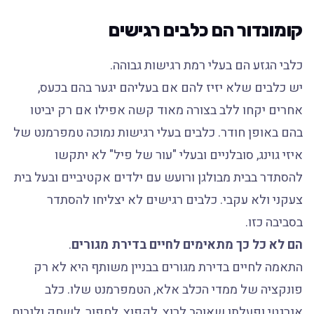
קומונדור הם כלבים רגישים
כלבי הגזע הם בעלי רמת רגישות גבוהה.
יש כלבים שלא יזיז להם אם בעליהם יגער בהם בכעס,
אחרים יקחו ללב בצורה מאוד קשה אפילו אם רק יביטו
בהם באופן חודר. כלבים בעלי רגישות נמוכה טמפרמנט של
איזי גוינג, סובלניים ובעלי "עור של פיל" לא יתקשו
להסתדר בבית מבולגן ורועש עם ילדים אקטיביים ובעל בית
צעקני ולא עקבי. כלבים רגישים לא יצליחו להסתדר
בסביבה כזו.
הם לא כל כך מתאימים לחיים בדירת מגורים
.
התאמה לחיים בדירת מגורים בבניין משותף היא לא רק
פונקציה של ממדי הכלב אלא, הטמפרמנט שלו. כלב
אנרגטי ופעלתן שאוהב לרוץ, לקפוץ, לחפור, לשחק ולנבוח