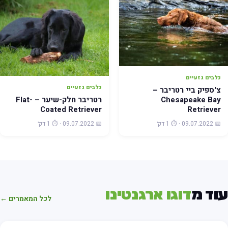
כלבים גזעיים
כלבים גזעיים
צ'ספיק ביי רטריבר –
רטריבר חלק-שיער – Flat-
Chesapeake Bay
Coated Retriever
Retriever
📅 09.07.2022 · ⏱️ 1 דק׳
📅 09.07.2022 · ⏱️ 1 דק׳
עוד מ
דוגו ארגנטינו
לכל המאמרים ←