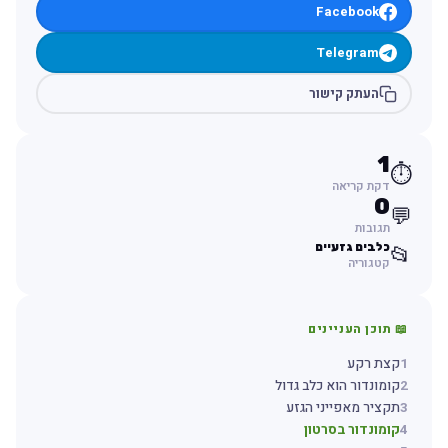
Facebook
Telegram
העתק קישור
1
⏱️
דקת קריאה
0
💬
תגובות
כלבים גזעיים
📂
קטגוריה
📖 תוכן העניינים
1
קצת רקע
2
קומונדור הוא כלב גדול
3
תקציר מאפייני הגזע
4
קומונדור בסרטון