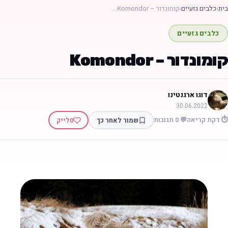
בית
›
כלבים גזעיים
›
קומונדור – Komondor…
כלבים גזעיים
קומונדור – Komondor
דוגו ארגנטינו
30.06.2022
⏱️ דקת קריאה
💬 0 תגובות
שמור לאחר כך
0
לייק