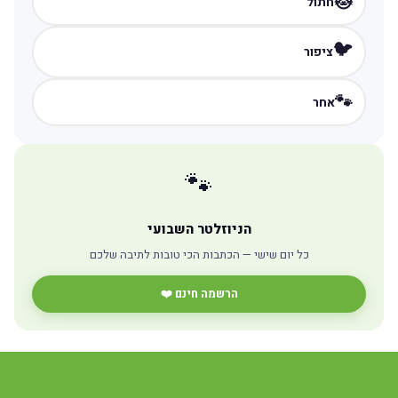
🐱
חתול
🐦
ציפור
🐾
אחר
🐾
הניוזלטר השבועי
כל יום שישי — הכתבות הכי טובות לתיבה שלכם
הרשמה חינם ❤️