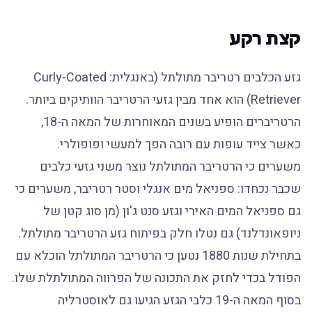
קצת רקע
גזע הכלבים רטריבר מתולתל (באנגלית: Curly-Coated
Retriever) הוא אחד מבין גזעי הרטריבר הוותיקים ביותר.
הרטריברים הופיע בשנים המאוחרות של המאה ה-18,
כאשר צייד עופות עם רובה הפך למעשי ופופולרי.
משערים כי הרטריבר המתולתל נוצר משני גזעי כלבים
שכבר נכחדו: ספניאל מים אנגלי וסטר רטריבר, משערים כי
גם ספניאל המים האירי וגזע סנט ג'ון (מן סוג קטן של
ניופאונדלנד) גם נטלו חלק בפיתוח גזע הרטריבר מתולתל.
בתחילת שנות 1880 נטען כי הרטריבר המתולתל הוכלא עם
הפודל בכדי לחזק את התכונה של הפרווה המתולתלת שלו.
בסוף המאה ה-19 כלבי הגזע הגיעו גם לאוסטרליה