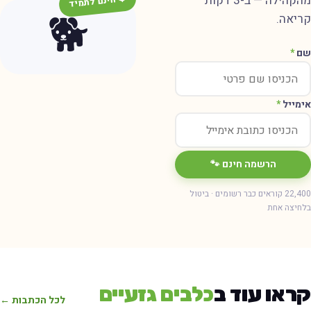
מהקהילה — ב-3 דקות
❤️ חינם לתמיד
🐕
קריאה.
שם
*
אימייל
*
הרשמה חינם 🐾
22,400 קוראים כבר רשומים · ביטול
בלחיצה אחת
קראו עוד ב
כלבים גזעיים
לכל הכתבות ←