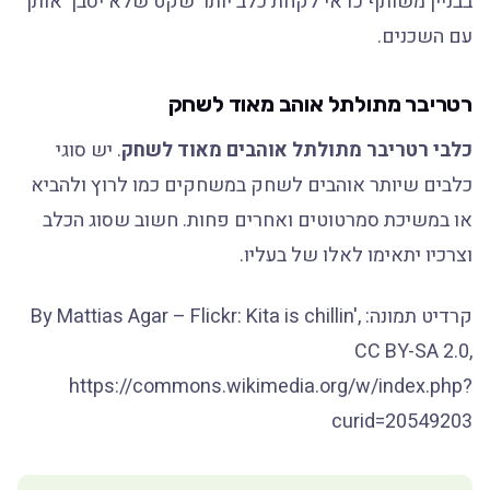
בבניין משותף כדאי לקחת כלב יותר שקט שלא יסבך אותך
עם השכנים.
רטריבר מתולתל אוהב מאוד לשחק
כלבי רטריבר מתולתל אוהבים מאוד לשחק
. יש סוגי
כלבים שיותר אוהבים לשחק במשחקים כמו לרוץ ולהביא
או במשיכת סמרטוטים ואחרים פחות. חשוב שסוג הכלב
וצרכיו יתאימו לאלו של בעליו.
קרדיט תמונה: By Mattias Agar – Flickr: Kita is chillin',
CC BY-SA 2.0,
https://commons.wikimedia.org/w/index.php?
curid=20549203