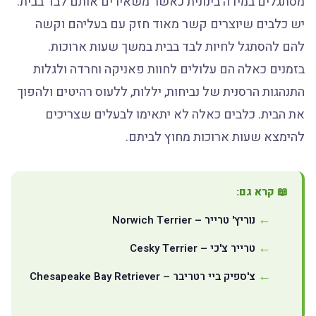
מסתגלים במידה בינונית כאשר משאירים אותם לבד בבית.
יש כלבים שיוצרים קשר מאוד חזק עם בעליהם וקשה
להם להסתגל לחיות לבד בבית במשך שעות ארוכות.
בזמנים כאלה הם עלולים לחוות פאניקה וחרדה ולגלות
התנהגות הרסנית של נביחות, יללות, ללעוס רהיטים ולהפוך
את הבית. כלבים כאלה לא יתאימו לבעלים שצריכים
להימצא שעות ארוכות מחוץ לביתם.
📖 קרא גם:
נוריץ' טרייר – Norwich Terrier
טרייר צ'כי – Cesky Terrier
צ'ספיק ביי רטריבר – Chesapeake Bay Retriever