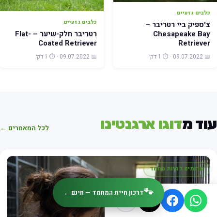
כלבים גזעיים
כלבים גזעיים
צ'ספיק ביי רטריבר –
רטריבר חלק-שיער – Flat-
Chesapeake Bay
Coated Retriever
Retriever
📅 09.07.2022 · ⏱️ 1 דק׳
📅 09.07.2022 · ⏱️ 1 דק׳
עוד מ
דוגו ארגנטינו
לכל המאמרים ←
שרותים לחיות מחמד
🐾
←
דרכון חיית המחמד — חינם