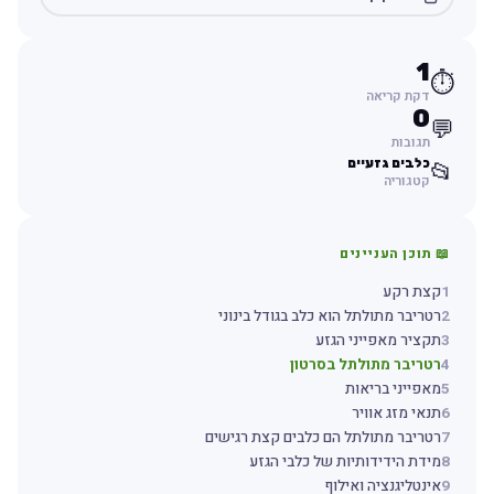
1
⏱️
דקת קריאה
0
💬
תגובות
כלבים גזעיים
📂
קטגוריה
📖 תוכן העניינים
1
קצת רקע
2
רטריבר מתולתל הוא כלב בגודל בינוני
3
תקציר מאפייני הגזע
4
רטריבר מתולתל בסרטון
5
מאפייני בריאות
6
תנאי מזג אוויר
7
רטריבר מתולתל הם כלבים קצת רגישים
8
מידת הידידותיות של כלבי הגזע
9
אינטליגנציה ואילוף