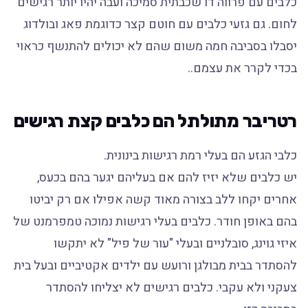
כלבים עם פרווה דו שכבתית סמיכה ועבה יהיו יותר רגישים
לחום. גם גזעי כלבים עם חוטם קצר כדוגמת פאג ובולדוג
יסבלו בסביבה חמה משום שהם לא יכולים להתנשף כראוי
בכדי לקרר את עצמם..
רטריבר מתולתל הם כלבים קצת רגישים
כלבי הגזע הם בעלי רמת רגישות בינונית.
יש כלבים שלא יזיז להם אם בעליהם יגער בהם בכעס,
אחרים יקחו ללב בצורה מאוד קשה אפילו אם רק יביטו
בהם באופן חודר. כלבים בעלי רגישות נמוכה טמפרמנט של
איזי גוינג, סובלניים ובעלי "עור של פיל" לא יתקשו
להסתדר בבית מבולגן ורועש עם ילדים אקטיביים ובעל בית
צעקני ולא עקבי. כלבים רגישים לא יצליחו להסתדר