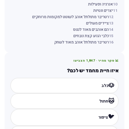
10
אנרגיה ופעילות
11
יצרים ונטיות
12
רטריבר מתולתל אוהב לשוטט למקומות מרוחקים
13
ציידים מעולים
14
הם אוהבים מאוד לנגוס
15
כלבי הגזע קצת נובחים
16
רטריבר מתולתל אוהב מאוד לשחק
📊 סקר מהיר ·
1,847
הצביעו
איזו חיית מחמד יש לכם?
🐶
כלב
🐱
חתול
🐦
ציפור