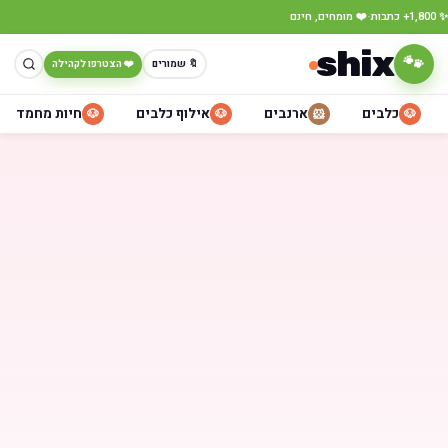
·
✨ 1,800+ כתבות
❤️ מומחים, חינם
shix
🐾
🔖 שמורים
❤️ הצטרפו לקהילה
כלבים
ארנבים
אילוף כלבים
חיות מחמד
🐶
🐶
🐹
🐶