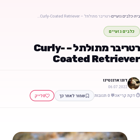
בית
›
כלבים גזעיים
›
רטריבר מתולתל – Curly-Coated Retriever…
כלבים גזעיים
רטריבר מתולתל – Curly-
Coated Retriever
דוגו ארגנטינו
06.07.2022
⏱️ דקת קריאה
💬 0 תגובות
שמור לאחר כך
0
לייק