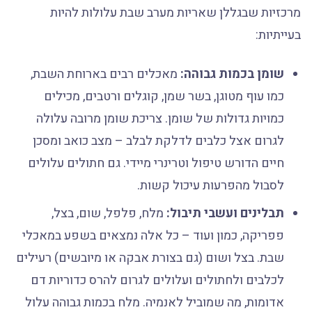
מרכזיות שבגללן שאריות מערב שבת עלולות להיות
בעייתיות:
שומן בכמות גבוהה:
מאכלים רבים בארוחת השבת,
כמו עוף מטוגן, בשר שמן, קוגלים ורטבים, מכילים
כמויות גדולות של שומן. צריכת שומן מרובה עלולה
לגרום אצל כלבים לדלקת לבלב – מצב כואב ומסכן
חיים הדורש טיפול וטרינרי מיידי. גם חתולים עלולים
לסבול מהפרעות עיכול קשות.
תבלינים ועשבי תיבול:
מלח, פלפל, שום, בצל,
פפריקה, כמון ועוד – כל אלה נמצאים בשפע במאכלי
שבת. בצל ושום (גם בצורת אבקה או מיובשים) רעילים
לכלבים ולחתולים ועלולים לגרום להרס כדוריות דם
אדומות, מה שמוביל לאנמיה. מלח בכמות גבוהה עלול