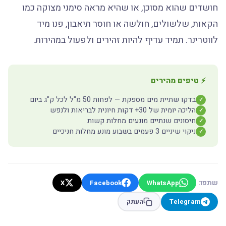
חושדים שהוא מסוכן, או שהיא מראה סימני מצוקה כמו
הקאות, שלשולים, חולשה או חוסר תיאבון, פנו מיד
לווטרינר. תמיד עדיף להיות זהירים ולפעול במהירות.
⚡ טיפים מהירים
בדקו שתיית מים מספקת — לפחות 50 מ"ל לכל ק"ג ביום
✓
הליכה יומית של 30+ דקות חיונית לבריאות ולנפש
✓
חיסונים שנתיים מונעים מחלות קשות
✓
ניקוי שיניים 3 פעמים בשבוע מונע מחלות חניכיים
✓
שתפו:
X
Facebook
WhatsApp
Telegram
העתק