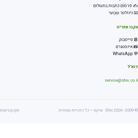
 פרסום כתבות בתשלום
 ניוזלטר שבועי
בו אחרינו
 פייסבוק
 אינסטגרם
💬 Wha
א"ל
service@shix.co.
ס — כל הזכויות שמורות
תקנון
נגישות