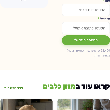
ם
*
ימייל
*
הרשמה חינם 🐾
22,400 קוראים כבר רשומים · ביטול
חיצה אחת
ראו עוד ב
מזון כלבים
לכל הכתבות ←