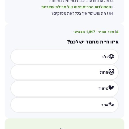
2
למה ארוחת ערב שבת בעייתית במיוחד?
3
ההשלכות הבריאותיות של אכילת שאריות
4
אז מה עושים? איך בכל זאת מפנקים?
📊 סקר מהיר ·
1,847
הצביעו
איזו חיית מחמד יש לכם?
🐶
כלב
🐱
חתול
🐦
ציפור
🐾
אחר