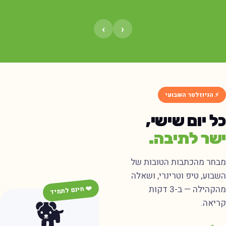
›
‹
⚡ הניוזלטר השבועי
ל יום שישי,
שר לתיבה.
בחר מהכתבות הטובות של
שבוע, טיפ וטרינרי, ושאלה
מהקהילה — ב-3 דקות
❤️ חינם לתמיד
🐕
ריאה.