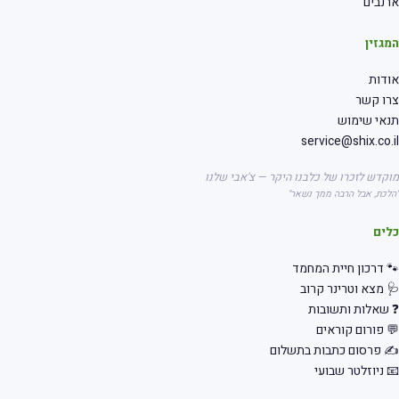
נבים
גזין
דות
רו קשר
אי שימוש
service@shix.co.
קדש לזכרו של כלבנו היקר — צ'אבי שלנו
לכת, אבל הרבה ממך נשאר"
לים
 דרכון חיית המחמד
 מצא וטרינר קרוב
שאלות ותשובות
 פורום קוראים
 פרסום כתבות בתשלום
 ניוזלטר שבועי