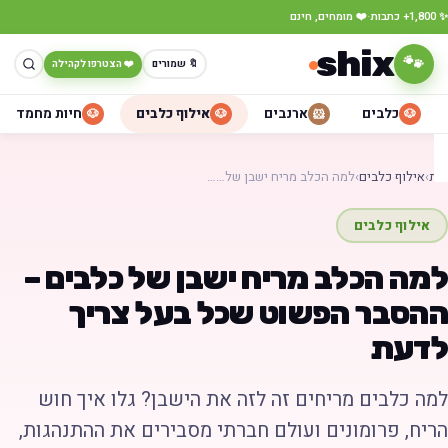
·
כתבות
❤️ מומחים, חינם
shix
🐾
🔖 שמורים
❤️ הצטרפו לקהילה
כלבים
ארנבים
אילוף כלבים
חיות מחמד
🐶
🐶
🐹
🐶
ת
›
אילוף כלבים
›
למה הכלב מריח ישבן של……
אילוף כלבים
מה הכלב מריח ישבן של כלבים –
הסבר הפשוט שכל בעל צריך
דעת
מה כלבים מריחים זה לזה את הישבן? גלו איך חוש
ריח, פרומונים ועולם חברתי מסבירים את ההתנהגות,