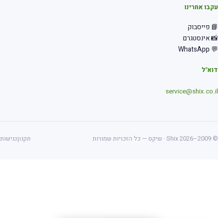
בו אחרינו
 פייסבוק
 אינסטגרם
💬 Wha
א"ל
service@shix.co.
ס — כל הזכויות שמורות
תקנון
נגישות