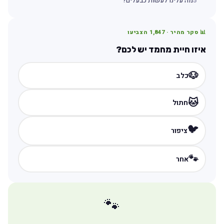
5
מה עלינו לעשות כבעלים?
📊 סקר מהיר ·
1,847
הצביעו
איזו חיית מחמד יש לכם?
🐶
כלב
🐱
חתול
🐦
ציפור
🐾
אחר
🐾