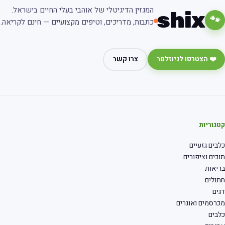
המגזין הדיגיטלי של אוהבי בעלי החיים בישראל.
shix
🐾
כתבות, מדריכים, וטיפים מקצועיים — חינם לקריאה.
❤️ הצטרפו לניוזלטר
צרו קשר
גוריות
בים גזעיים
כים וציפורים
יאות
ולים
ים
רסמים ואוגרים
בים