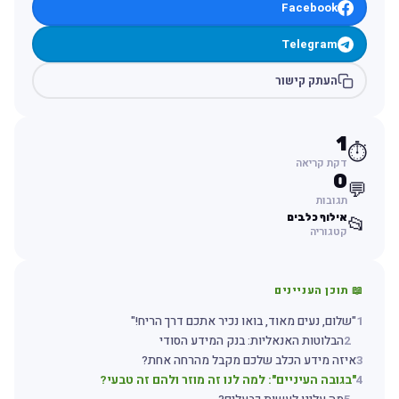
Facebook
Telegram
העתק קישור
1
⏱️
דקת קריאה
0
💬
תגובות
אילוף כלבים
📂
קטגוריה
📖 תוכן העניינים
1
"שלום, נעים מאוד, בואו נכיר אתכם דרך הריח!"
2
הבלוטות האנאליות: בנק המידע הסודי
3
איזה מידע הכלב שלכם מקבל מהרחה אחת?
4
"בגובה העיניים": למה לנו זה מוזר ולהם זה טבעי?