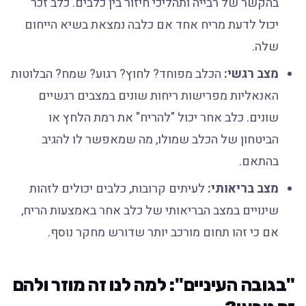
בהקשר של רבייה ותהליכי חיזור בין כלבים. כלב זכר
יכול לדעת מריח אחד אם כלבה נמצאת בשיא הייחום
שלה.
מצב רגשי:
הכלב מפוחד? לחוץ? רגוע? שמח? הבלוטות
האנאליות מפרישות ריחות שונים במצבים רגשיים
שונים. כלב אחר יכול "להריח" את רמת הלחץ או
הביטחון של הכלב שמולו, מה שמאפשר לו להגיב
בהתאם.
מצב בריאותי:
לעיתים קרובות, כלבים יכולים לזהות
שינויים במצב הבריאותי של כלב אחר באמצעות הריח,
אם כי זהו תחום מורכב יותר שדורש מחקר נוסף.
"בגובה העיניים": למה לנו זה מוזר ולהם