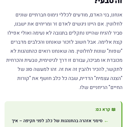
זה טבעי?
אנחנו, בני האדם, מודעים לכללי נימוס חברתיים שונים
לחלוטין. אם היינו ניגשים לאדם זר ומריחים את ישבנו,
סביר להניח שהיינו נתקלים בתגובה לא נעימה ואולי אפילו
קצת אלימה. אבל חשוב לזכור שאנחנו והכלבים מדברים
"שפות" שונות לחלוטין. מה שאנחנו רואים כהתנהגות לא
מכובדת או מביכה, עבורם זו דרך לגיטימית, טבעית והכרחית
לתקשר, להכיר ולהבין זה את זה. זהו למעשה סוג של
"הצגה עצמית" הדדית, שבה כל כלב חושף את "קורות
החיים" הריחניים שלו.
📖 קרא גם:
סימני אזהרה בהתנהגות של כלב לפני תקיפה – איך