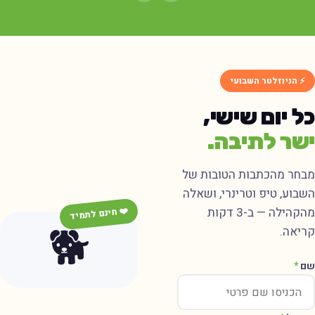
⚡ הניוזלטר השבועי
ל יום שישי,
שר לתיבה.
בחר מהכתבות הטובות של
שבוע, טיפ וטרינרי, ושאלה
מהקהילה — ב-3 דקות
❤️ חינם לתמיד
🐕
ריאה.
ם
*