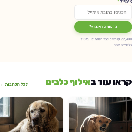
ימייל
*
הרשמה חינם 🐾
22,400 קוראים כבר רשומים · ביטול
חיצה אחת
ראו עוד ב
אילוף כלבים
לכל הכתבות ←