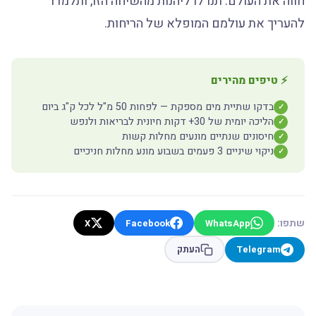
חווה את העולם. תנו לו ליהנות מהשיחה הזו, ותלמדו
להעריך את עולמם המופלא של הריחות.
⚡ טיפים מהירים
בדקו שתיית מים מספקת — לפחות 50 מ"ל לכל ק"ג ביום
✓
הליכה יומית של 30+ דקות חיונית לבריאות ולנפש
✓
חיסונים שנתיים מונעים מחלות קשות
✓
ניקוי שיניים 3 פעמים בשבוע מונע מחלות חניכיים
✓
שתפו:
X
Facebook
WhatsApp
Telegram
העתק