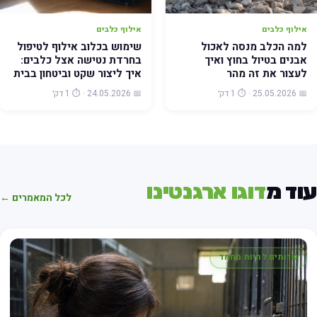
אילוף כלבים
אילוף כלבים
למה הכלב מנסה לאכול
שימוש בכלוב אילוף לטיפול
אבנים בטיול בחוץ ואיך
בחרדת נטישה אצל כלבים:
לעצור את זה מהר
איך ליצור שקט וביטחון בבית
📅 25.05.2026 · ⏱️ 1 דק׳
📅 24.05.2026 · ⏱️ 1 דק׳
וד מ
דוגו ארגנטינו
לכל המאמרים ←
שרותים לחיות מחמד