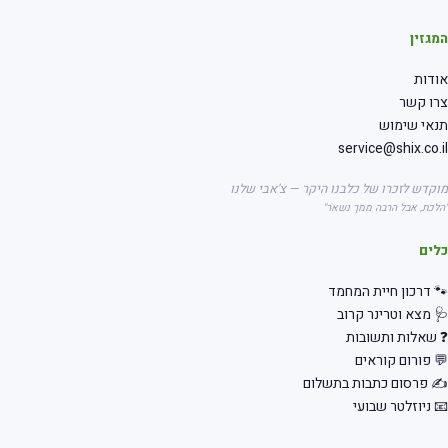
גזין
דות
רו קשר
אי שימוש
service@shix.co.
קדש לזכרו של כלבנו היקר — צ'אבי שלנו
לכת, אבל הרבה ממך נשאר"
לים
 דרכון חיית המחמד
 מצא וטרינר קרוב
שאלות ותשובות
 פורום קוראים
 פרסום כתבות בתשלום
 ניוזלטר שבועי