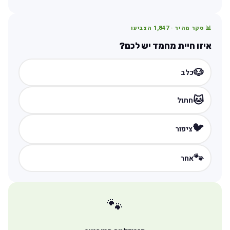
📊 סקר מהיר ·
1,847
הצביעו
איזו חיית מחמד יש לכם?
🐶
כלב
🐱
חתול
🐦
ציפור
🐾
אחר
🐾