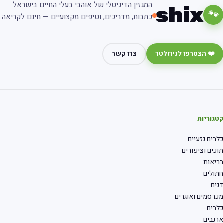
המגזין הדיגיטלי של אוהבי בעלי החיים בישראל.
shix
🐾
כתבות, מדריכים, וטיפים מקצועיים — חינם לקריאה.
❤️ הצטרפו לניוזלטר
צרו קשר
גוריות
בים גזעיים
כים וציפורים
יאות
ולים
ים
רסמים ואוגרים
בים
נבים