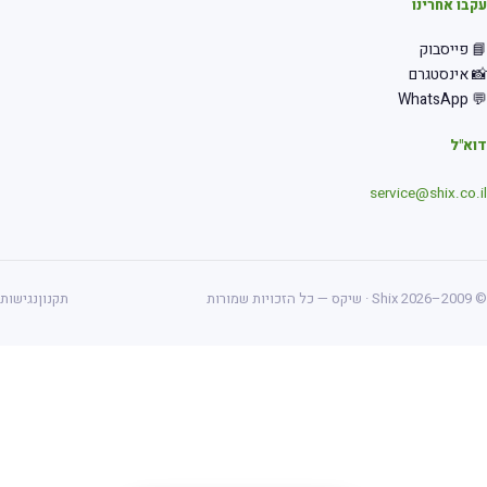
בו אחרינו
 פייסבוק
 אינסטגרם
💬 Wha
א"ל
service@shix.co.
ס — כל הזכויות שמורות
תקנון
נגישות