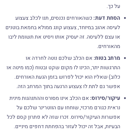
על כך.
הסחת דעת:
כשהאורחים נכנסים, תנו לכלב צעצוע
לעיסה אהוב במיוחד, צעצוע קונג ממולא בחמאת בוטנים
או עצם ללעיסה. זה יעסיק אותו ויסיט את תשומת ליבו
מהאורחים.
מרחב בטוח:
אם הכלב שלכם נוטה לחרדה או
התרגשות יתר, הכינו לו מקום שקט ובטוח (כמו מיטה או
כלוב) שאליו הוא יכול לפרוש בזמן הגעת האורחים.
אפשר גם לתת לו צעצוע הרגעה בתוך המרחב הזה.
עיקור/סירוס:
אם הכלב אינו מסורס וההתנהגות מינית
נראית כגורם מרכזי, שוחחו עם הווטרינר שלכם על
אפשרות העיקור/סירוס. זכרו שזה לא פתרון קסם לכל
הבעיות, אבל זה יכול לעזור בהפחתת דחפים מיניים.