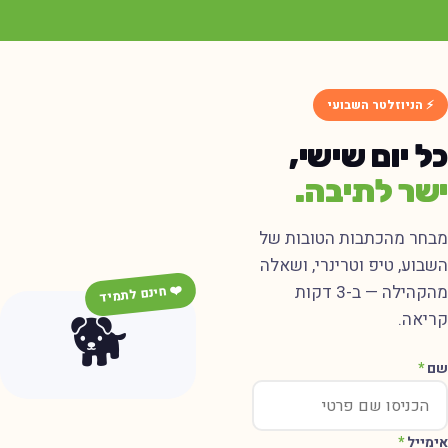
⚡ הניוזלטר השבועי
ל יום שישי,
שר לתיבה.
בחר מהכתבות הטובות של
שבוע, טיפ וטרינרי, ושאלה
מהקהילה — ב-3 דקות
❤️ חינם לתמיד
🐕
ריאה.
ם
*
ימייל
*