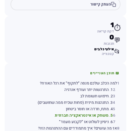
העתק קישור
1
⏱️
דקת קריאה
0
💬
תגובות
אילוף כלבים
📂
קטגוריה
📖 תוכן העניינים
1
למה הכלב שלכם מנסה "לתקוף" את רגל האורח?
2
1. התרגשות יתר ועודף אנרגיה
3
2. חיפוש תשומת לב
4
3. התנהגות מינית (פחות שכיח ממה שחושבים)
5
4. מתח, חרדה או חוסר ביטחון
6
5. משחק או אינטראקציה חברתית
7
6. ניסיון לשלוט או "לקבוע מעמד"
8
אז מה עושים? איך מתמודדים עם ההתנהגות הזו?