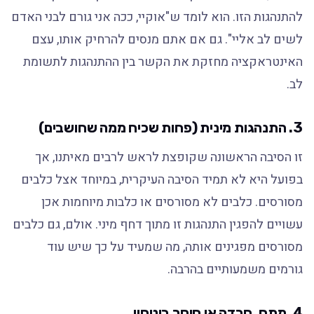
להתנהגות הזו. הוא לומד ש"אוקיי, ככה אני גורם לבני האדם
לשים לב אליי". גם אם אתם מנסים להרחיק אותו, עצם
האינטראקציה מחזקת את הקשר בין ההתנהגות לתשומת
לב.
3. התנהגות מינית (פחות שכיח ממה שחושבים)
זו הסיבה הראשונה שקופצת לראש לרבים מאיתנו, אך
בפועל היא לא תמיד הסיבה העיקרית, במיוחד אצל כלבים
מסורסים. כלבים לא מסורסים או כלבות מיוחמות אכן
עשויים להפגין התנהגות זו מתוך דחף מיני. אולם, גם כלבים
מסורסים מפגינים אותה, מה שמעיד על כך שיש עוד
גורמים משמעותיים בהרבה.
4. מתח, חרדה או חוסר ביטחון