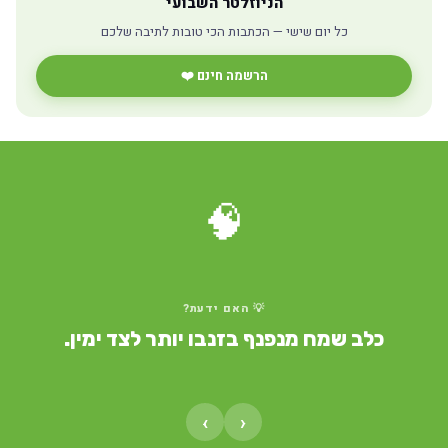
הניוזלטר השבועי
כל יום שישי — הכתבות הכי טובות לתיבה שלכם
הרשמה חינם ❤️
🧠
💡 האם ידעת?
כלב שמח מנפנף בזנבו יותר לצד ימין.
›
‹