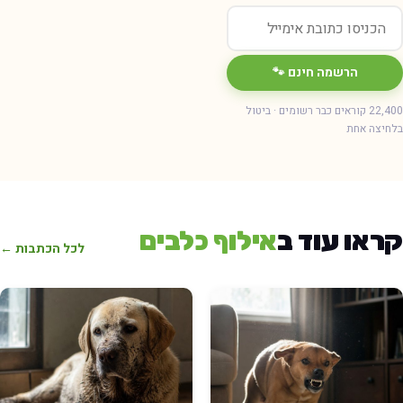
הרשמה חינם 🐾
22,400 קוראים כבר רשומים · ביטול
חיצה אחת
ראו עוד ב
אילוף כלבים
לכל הכתבות ←