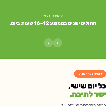
💡 האם ידעת?
חתולים ישנים בממוצע 12–16 שעות ביום.
›
‹
⚡ הניוזלטר השבועי
ל יום שישי,
שר לתיבה.
בחר מהכתבות הטובות של