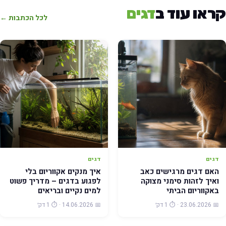
ראו עוד ב
דגים
לכל הכתבות ←
דגים
דגים
האם דגים מרגישים כאב
איך מנקים אקווריום בלי
ואיך לזהות סימני מצוקה
לפגוע בדגים – מדריך פשוט
באקווריום הביתי
למים נקיים ובריאים
📅 23.06.2026 · ⏱️ 1 דק׳
📅 14.06.2026 · ⏱️ 1 דק׳