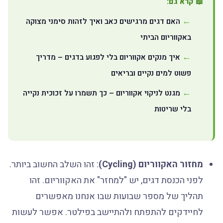
📖 קרא גם:
האם דגים מרגישים כאב ואיך לזהות סימני מצוקה
באקווריום הביתי
איך מנקים אקווריום בלי לפגוע בדגים – מדריך
פשוט למים נקיים ובריאים
מגנט לניקוי אקווריום – כך תשמרו על זכוכית נקייה
בלי שריטות
מחזור האקווריום (Cycling)
: זהו השלב החשוב ביותר.
לפני הכנסת דגים, יש "למחזר" את האקווריום. זהו
תהליך של מספר שבועות שבו אנחנו מאפשרים
לחיידקים להתפתח ולהתיישב בפילטר. אפשר לעשות