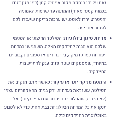
זאת על ידי הוספת מקור אמוניה קטן (כמו מזון דגים
בכמות קטנה מאוד) והמתנה עד שרמות האמוניה
והניטריט ירדו לאפס. יש ערכות בדיקה שיעזרו לכם
לעקוב אחרי זה.
מדיות סינון ביולוגיות
: הפילטר החיצוני או הפנימי
שלכם הוא הבית לחיידקים האלה. השתמשו במדיות
ייעודיות כמו קרמיקה, ביו-כדורים או ספוגים נקבוביים
במיוחד, שמספקים שטח פנים ענק להתיישבות
החיידקים.
הימנעו מניקוי יתר או עיקור
: כאשר אתם מנקים את
הפילטר, עשו זאת בעדינות, ורק במים מהאקווריום עצמו
(לא מי ברז, שהכלור בהם יהרוג את החיידקים!). אל
תנקו את כל המדיות הביולוגיות בבת אחת, כדי לא לפגוע
באוכלוסיית החיידקים כולה.