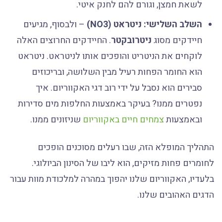
לשאת חמצן, וגורם להם לחנק איטי.
השלב השלישי: ניטראט (NO3)
– ולבסוף, מגיעים
חיידקים מסוג
ניטרובקטר
. החיידקים החרוצים האלה
לוקחים את הניטריט והופכים אותו לניטראט. ניטראט
הוא החומר הפחות רעיל מבין השלושה, ובריכוזים
סבירים הוא נסבל על ידי רוב דגי האקווריום. איך
נפטרים ממנו? בעיקר באמצעות החלפות מים סדירות
ובאמצעות
צמחים חיים באקווריום
שניזונים ממנו.
התהליך המופלא הזה, שבו רעלים מסוכנים הופכים
לחומרים פחות מזיקים, הוא ליבו של הסינון הביולוגי.
בלעדיו, האקווריום שלנו יהפוך במהרה למלכודת מוות עבור
הדגים האהובים שלנו.