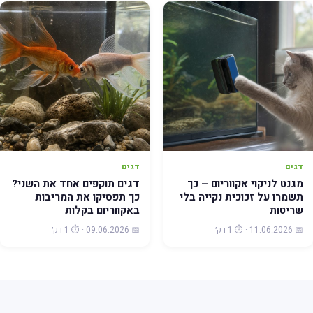
דגים
דגים
מגנט לניקוי אקווריום – כך
דגים תוקפים אחד את השני?
תשמרו על זכוכית נקייה בלי
כך תפסיקו את המריבות
שריטות
באקווריום בקלות
📅 11.06.2026 · ⏱️ 1 דק׳
📅 09.06.2026 · ⏱️ 1 דק׳