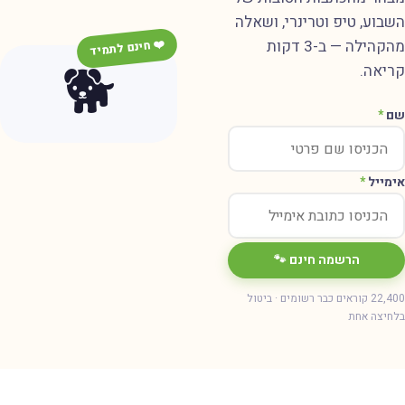
שבוע, טיפ וטרינרי, ושאלה
מהקהילה — ב-3 דקות
❤️ חינם לתמיד
🐕
ריאה.
ם
*
ימייל
*
הרשמה חינם 🐾
22,400 קוראים כבר רשומים · ביטול
חיצה אחת