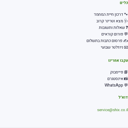
לים
 דרכון חיית המחמד
 מצא וטרינר קרוב
שאלות ותשובות
 פורום קוראים
 פרסום כתבות בתשלום
 ניוזלטר שבועי
בו אחרינו
 פייסבוק
 אינסטגרם
💬 Wha
א"ל
service@shix.co.