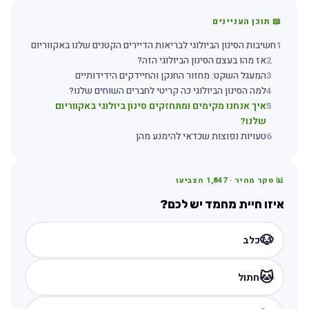
📖 תוכן העניינים
1
חשיבות הסינון הביולוגי לבריאות הדיירים הקטנים שלנו באקווריום
2
אז מהו בעצם הסינון הביולוגי הזה?
3
המעגל השקט: מחזור החנקן והחיידקים הידידותיים
4
למה הסינון הביולוגי כה קריטי לחברים השוחים שלנו?
5
איך אנחנו מקימים ומתחזקים סינון ביולוגי באקווריום
שלנו?
6
טעויות נפוצות שכדאי להימנע מהן
📊 סקר מהיר ·
1,847
הצביעו
איזו חיית מחמד יש לכם?
🐶
כלב
🐱
חתול