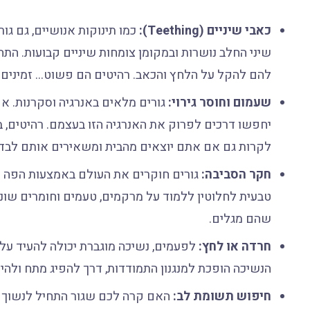
כאבי שיניים (Teething):
שיני החלב נושרות ובמקומן צומחות שיניים קבועות. התהל
להם להקל על הלחץ והכאב. רהיטים הם פשוט… זמינים ו
שעמום וחוסר גירוי:
גורים מלאים באנרגיה וסקרנות. אם
יחפשו דרכים לפרוק את האנרגיה הזו בעצמם. רהיטים, ב
לקרות גם אם אתם יוצאים מהבית ומשאירים אותם לבד
חקר הסביבה:
גורים חוקרים את העולם באמצעות הפה שלה
טבעית לחלוטין ללמוד על מרקמים, טעמים וחומרים שו
שהם מגלים.
חרדה או לחץ:
לפעמים, נשיכה מוגברת יכולה להעיד על
הנשיכה הופכת למנגנון התמודדות, דרך להפיג מתח ולהיר
חיפוש תשומת לב:
האם קרה לכם שגור התחיל לנשוך מ