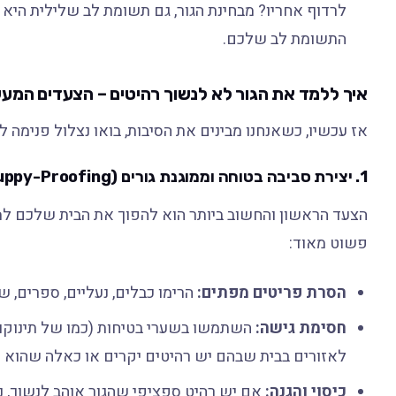
לרדוף אחריו? מבחינת הגור, גם תשומת לב שלילית היא 
התשומת לב שלכם.
איך ללמד את הגור לא לנשוך רהיטים – הצעדים המעש
אז עכשיו, כשאנחנו מבינים את הסיבות, בואו נצלול פנימה 
1. יצירת סביבה בטוחה וממוגנת גורים (Puppy-Proofing)
הצעד הראשון והחשוב ביותר הוא להפוך את הבית שלכם למק
פשוט מאוד:
הסרת פריטים מפתים:
הרימו כבלים, נעליים, ספרים, 
חסימת גישה:
השתמשו בשערי בטיחות (כמו של תינוקות
לאזורים בבית שבהם יש רהיטים יקרים או כאלה שהוא נ
כיסוי והגנה:
אם יש רהיט ספציפי שהגור אוהב לנשוך, נס