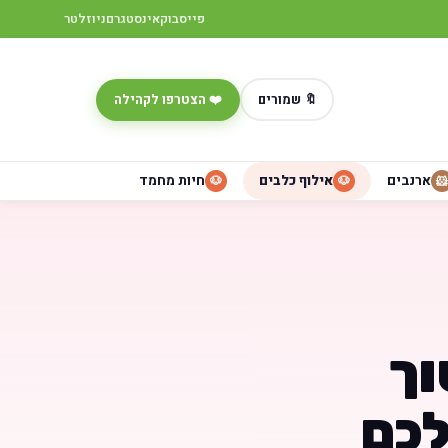
פייסבוק
אינסטגרם
ניוזלטר
🔖 שמורים
❤️ הצטרפו לקהילה
ארנבים
אילוף כלבים
חיות מחמד
🐶
🐶
🐹
וך
לכם