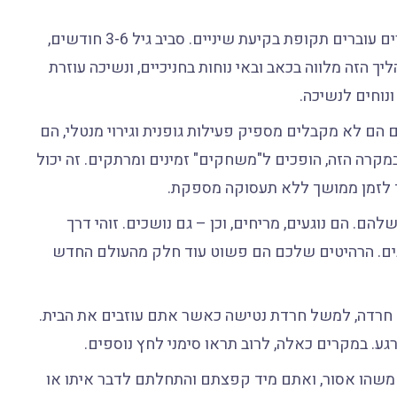
כמו תינוקות אנושיים, גם גורים עוברים תקופת בקיעת שיניים. סביב גיל 3-6 חודשים,
יך הזה מלווה בכאב ובאי נוחות בחניכיים, ונשיכה עוזרת
נוחים לנשיכה.
 הם לא מקבלים מספיק פעילות גופנית וגירוי מנטלי, הם
מקרה הזה, הופכים ל"משחקים" זמינים ומרתקים. זה יכול
 לזמן ממושך ללא תעסוקה מספקת.
ם. הם נוגעים, מריחים, וכן – גם נושכים. זוהי דרך
נים. הרהיטים שלכם הם פשוט עוד חלק מהעולם החדש
 חרדה, למשל חרדת נטישה כאשר אתם עוזבים את הבית.
גע. במקרים כאלה, לרוב תראו סימני לחץ נוספים.
שהו אסור, ואתם מיד קפצתם והתחלתם לדבר איתו או