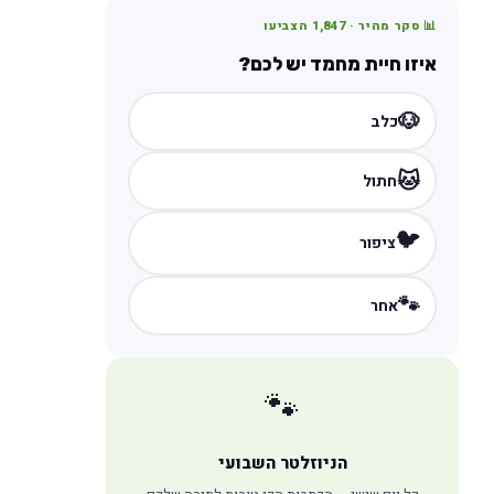
📊 סקר מהיר ·
1,847
הצביעו
איזו חיית מחמד יש לכם?
🐶
כלב
🐱
חתול
🐦
ציפור
🐾
אחר
🐾
הניוזלטר השבועי