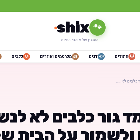
shix
🐾
המגזין של אוהבי החיות
חתולים
דגים
מכרסמים ואוגרים
כלבים
🐶
🐹
🐟
🐱
ר כלבים לא……
ד גור כלבים לא לנש
 ולשמור על הבית ש