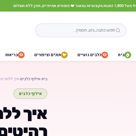
✨ מעל 1,800 כתבות מקצועיות במאגר
·
❤️ מומחים אמיתיים, תוכן ללא תשלום
בית
כלבים גזעיים
תוכים וציפורים
בריאות
🐶
🐦
🐶
🏠
בית
›
אילוף כלבים
›
איך ללמד גו
אילוף כלבים
איך ללמ
רהיטים