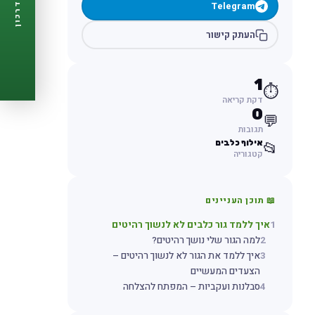
Telegram
דרכון
🩺
תזכורות ביקורת
📋
פרופיל מלא
העתק קישור
🆓
חינם לגמרי
צור דרכון עכשיו ←
1
⏱️
דקת קריאה
0
💬
תגובות
אילוף כלבים
📂
קטגוריה
📖 תוכן העניינים
1
איך ללמד גור כלבים לא לנשוך רהיטים
2
למה הגור שלי נושך רהיטים?
3
איך ללמד את הגור לא לנשוך רהיטים –
הצעדים המעשיים
4
סבלנות ועקביות – המפתח להצלחה