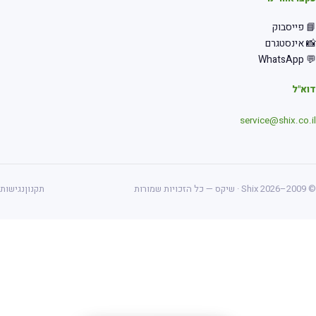
 פייסבוק
 אינסטגרם
💬 Wha
א"ל
service@shix.co.
ס — כל הזכויות שמורות
תקנון
נגישות