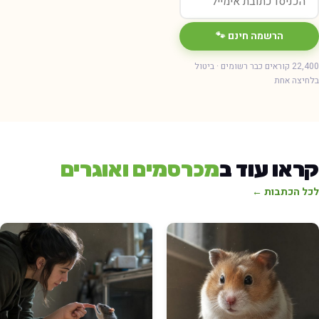
הרשמה חינם 🐾
22,400 קוראים כבר רשומים · ביטול
חיצה אחת
ראו עוד ב
מכרסמים ואוגרים
כל הכתבות ←