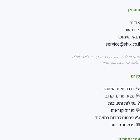
גזין
דות
רו קשר
אי שימוש
service@shix.co.
קדש לזכרו של כלבנו היקר — צ'אבי שלנו
לכת, אבל הרבה ממך נשאר"
לים
 דרכון חיית המחמד
 מצא וטרינר קרוב
שאלות ותשובות
 פורום קוראים
 פרסום כתבות בתשלום
 ניוזלטר שבועי
בו אחרינו