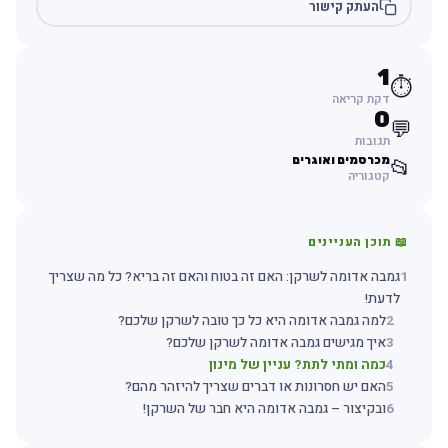
העתק קישור
1
⏱️
דקת קריאה
0
💬
תגובות
מכרסמים ואוגרים
📂
קטגוריה
📖 תוכן העניינים
1
גמבה אדומה לשרקן: האם זה בטוח והאם זה בריא? כל מה שצריך
לדעת!
2
למה גמבה אדומה היא כל כך טובה לשרקן שלכם?
3
איך מגישים גמבה אדומה לשרקן שלכם?
4
כמה ומתי לתת? עניין של מינון
5
האם יש חסרונות או דברים שצריך להיזהר מהם?
6
ובקיצור – גמבה אדומה היא חבר של השרקן!