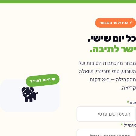
⚡ הניוזלטר השבועי
ל יום שישי,
שר לתיבה.
בחר מהכתבות הטובות של
שבוע, טיפ וטרינרי, ושאלה
מהקהילה — ב-3 דקות
❤️ חינם לתמיד
🐕
ריאה.
ם
*
ימייל
*