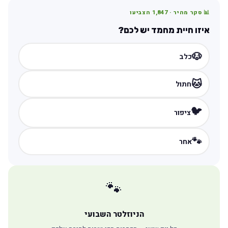
📊 סקר מהיר ·
1,847
הצביעו
איזו חיית מחמד יש לכם?
🐶
כלב
🐱
חתול
🐦
ציפור
🐾
אחר
🐾
הניוזלטר השבועי