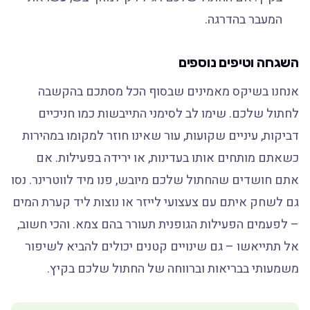
המעבר בהדרגה.
השגחה וטיפים נוספים
אנחנו בשיקס מאמינים שבסוף הכל מסתכם בהקשבה
לחתול שלכם. שימו לב לסימני התייבשות כמו חניכיים
דביקות, עיניים שקועות, עור שאינו חוזר למקומו במהירות
כשאתם מותחים אותו בעדינות, או ירידה בפעילות. אם
אתם חושדים שהחתול שלכם מיובש, פנו מיד לווטרינר. נסו
גם לשחק איתם עם צעצועי לייזר או נוצות ליד קערת המים
– לפעמים הפעילות הגופנית תעורר בהם צמא. והכי חשוב,
אל תתייאשו – גם שינויים קטנים יכולים להביא לשיפור
משמעותי בבריאות וברווחה של החתול שלכם בקיץ.