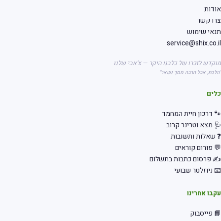
דות
רו קשר
אי שימוש
service@shix.co.
קדש לזכרו של כלבנו היקר — צ'אבי שלנו
לכת, אבל הרבה ממך נשאר"
לים
 דרכון חיית המחמד
 מצא וטרינר קרוב
שאלות ותשובות
 פורום קוראים
 פרסום כתבות בתשלום
 ניוזלטר שבועי
בו אחרינו
 פייסבוק