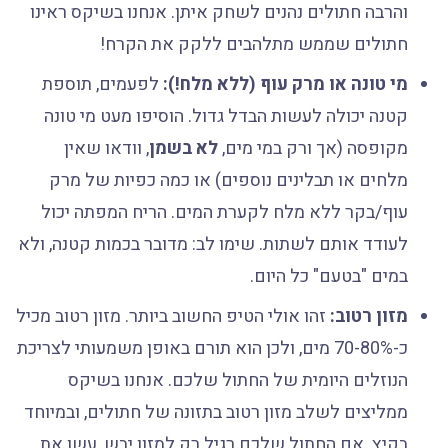
והרבה חתולים נהנים לשחק איתן. אנחנו בשיקס ראינו
חתולים שממש מתלהבים ללקק את הקרח!
מי טונה או מרק עוף (ללא מלח!):
לפעמים, תוספת
קטנה יכולה לעשות הבדל גדול. הוסיפו מעט מי טונה
מקופסה (אך ורק במי מים,
לא בשמן
, וודאו שאין
מלחים או תבלינים נוספים) או כמה כפיות של מרק
עוף/בקר ללא מלח לקערת המים. הריח המפתה יכול
לעודד אותם לשתות. שימו לב: מדובר בכמות קטנה, ולא
במים "בטעם" כל היום.
מזון רטוב:
זהו אולי הטיפ החשוב ביותר. מזון רטוב מכיל
כ-70-80% מים, ולכן הוא תורם באופן משמעותי לצריכת
הנוזלים היומית של החתול שלכם. אנחנו בשיקס
ממליצים לשלב מזון רטוב בתזונה של חתולים, ובמיוחד
בקיץ. אם החתול שלכם רגיל רק למזון יבש, עשו את