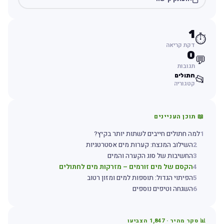
1
⏱️
דקת קריאה
0
💬
תגובות
חתולים
📂
קטגוריה
📖 תוכן העניינים
1
למה חתולים חייבים לשתות יותר בקיץ?
2
השילוב המנצח: קערות מים אסטרטגיות
3
החשיבות של סוג הקערה והמים
4
הקסם של מים זורמים – מזרקות מים לחתולים
5
הפיתוי הגדול: תוספות למים ומזון רטוב
6
השגחה וטיפים נוספים
📊 סקר מהיר ·
1,847
הצביעו