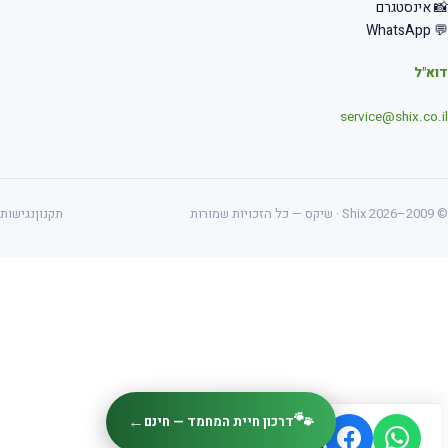
 אינסטגרם
💬 Wha
א"ל
service@shix.co.
ס — כל הזכויות שמורות
תקנון
נגישות
🐾
←
דרכון חיית המחמד — חינם