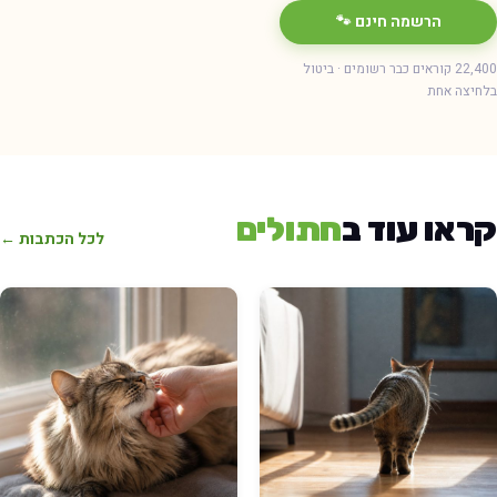
הרשמה חינם 🐾
22,400 קוראים כבר רשומים · ביטול
חיצה אחת
ראו עוד ב
חתולים
לכל הכתבות ←