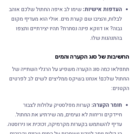
העדפות אישיות:
שימו לב איפה החתול שלכם אוהב
לבלות, והציבו שם קערת מים. אולי הוא מעדיף מקום
גבוה? או דווקא פינה נסתרת? תהיו יצירתיים ותצפו
בהתנהגות שלו.
החשיבות של סוג הקערה והמים
תתפלאו כמה סוג הקערה משפיע על הרגלי השתייה של
החתול שלכם! אנחנו בשיקס ממליצים לשים לב לפרטים
הקטנים:
חומר הקערה:
קערות מפלסטיק עלולות לצבור
חיידקים וריחות לא נעימים, מה שירתיע את החתול.
עדיף להשתמש בקערות מקרמיקה, זכוכית או נירוסטה.
הן קלות יותר לניקוי ושומרות על המים טריים וקרירים