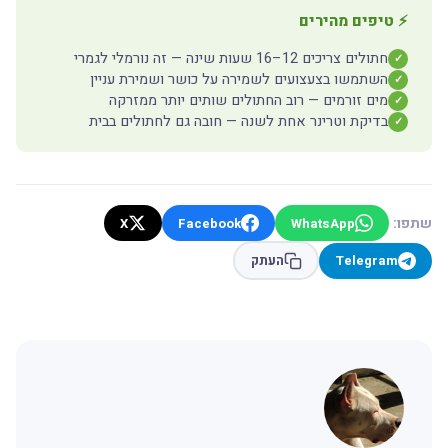
⚡ טיפים מהירים
חתולים צריכים 12–16 שעות שינה — זה נורמלי לגמרי
✓
השתמשו בצעצועים לשמירה על כושר ושמירת עניין
✓
מים זורמים — רוב החתולים שותים יותר ממזרקה
✓
בדיקת וטרינר אחת לשנה — חובה גם לחתולים בבית
✓
שתפו:
X
Facebook
WhatsApp
Telegram
העתק