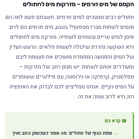
הקסם של מים זורמים – מזרקות מים לחתולים
חתולים רבים נמשכים למים זורמים. חשבתם פעם למה הם
מנסים לשתות מברז מטפטף? בטבע, מים זורמים הם לרוב
סימן למים טריים ובטוחים לשתייה. מזרקת מים לחתולים
היא השקעה נהדרת שיכולה לעשות פלאים. הרעש העדין
של המים והתנועה המתמדת מושכים את תשומת ליבם
ומעודדים אותם לשתות. יש מגוון רחב של מזרקות –
מפלסטיק, קרמיקה או נירוסטה, עם פילטרים ששומרים
על המים נקיים. אנחנו ממליצים לכם לבדוק את האופציה
הזו, היא לרוב שווה את זה.
📖 קרא גם:
שפת הגוף של חתולים: מה אומר כשכשוק הזנב ואיך