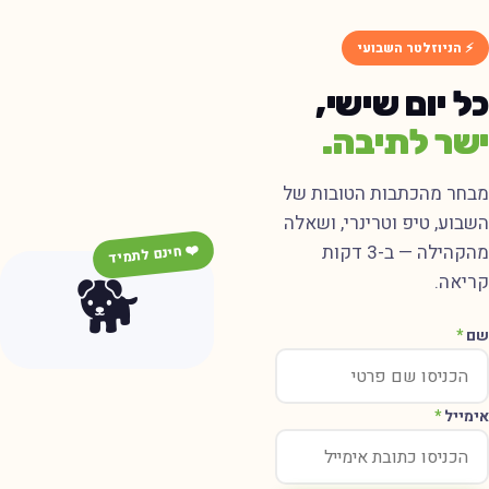
⚡ הניוזלטר השבועי
ל יום שישי,
שר לתיבה.
בחר מהכתבות הטובות של
שבוע, טיפ וטרינרי, ושאלה
מהקהילה — ב-3 דקות
❤️ חינם לתמיד
🐕
ריאה.
ם
*
ימייל
*