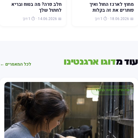
מחוץ לארגז החול ואיך
חלב פרה? מה בטוח ובריא
פותרים את זה בקלות
לחתול שלך
📅 18.06.2026 · ⏱️ 1 דק׳
📅 14.06.2026 · ⏱️ 1 דק׳
וד מ
דוגו ארגנטינו
לכל המאמרים ←
שרותים לחיות מחמד