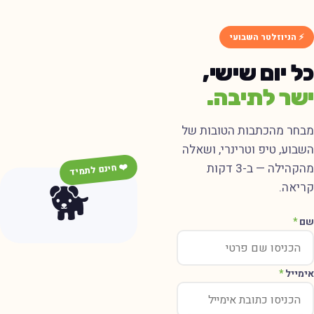
⚡ הניוזלטר השבועי
ל יום שישי,
שר לתיבה.
בחר מהכתבות הטובות של
שבוע, טיפ וטרינרי, ושאלה
מהקהילה — ב-3 דקות
❤️ חינם לתמיד
🐕
ריאה.
ם
*
ימייל
*