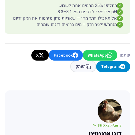
החליפו 25% מהמים אחת לשבוע
✓
pH אידיאלי לדגי ים הוא 8.1–8.3
✓
אל תאכילו יותר מדי — שאריות מזון מזהמות את האקווריום
✓
מנחר/פילטר חזק = מים בריאים ודגים שמחים
✓
שתפו:
X
Facebook
WhatsApp
Telegram
העתק
כותב/ת ב-SHIX 🐾
דוגו ארגנטינו