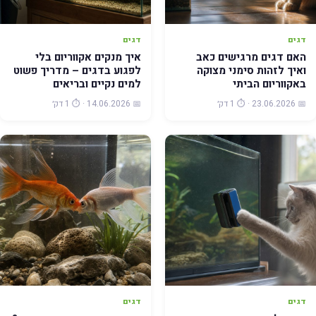
דגים
דגים
האם דגים מרגישים כאב
איך מנקים אקווריום בלי
ואיך לזהות סימני מצוקה
לפגוע בדגים – מדריך פשוט
באקווריום הביתי
למים נקיים ובריאים
📅 23.06.2026 · ⏱️ 1 דק׳
📅 14.06.2026 · ⏱️ 1 דק׳
דגים
דגים