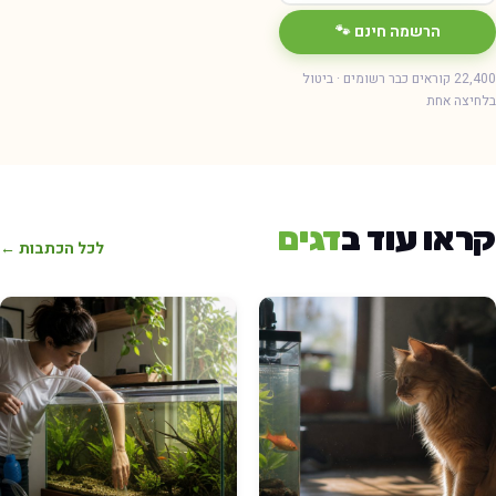
הרשמה חינם 🐾
22,400 קוראים כבר רשומים · ביטול
חיצה אחת
ראו עוד ב
דגים
לכל הכתבות ←