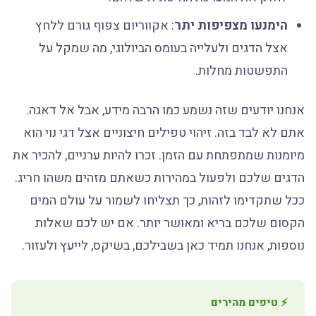
הימנעו מצפיפות יתר
: אקווריום צפוף גורם ללחץ
אצל הדגים ולעלייה בעומס הביולוגי, מה שמקל על
התפשטות מחלות.
אנחנו יודעים שזה נשמע כמו הרבה מידע, אבל אל דאגה.
אתם לא לבד בזה. זיהוי טפילים חיצוניים אצל דגי נוי הוא
מיומנות שמתפתחת עם הזמן. זכרו להיות ערניים, להכיר את
הדגים שלכם ולפעול במהירות כשאתם מזהים משהו חריג.
ככל שתקדימו לזהות, כך תצליחו לשמור על עולם המים
הקסום שלכם בריא ומאושר יותר. אם יש לכם שאלות
נוספות, אנחנו תמיד כאן בשבילכם, בשיקס, לייעץ ולעזור.
⚡ טיפים מהירים