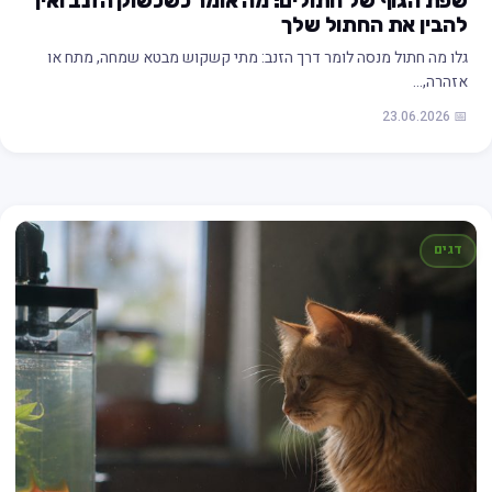
שפת הגוף של חתולים: מה אומר כשכשוק הזנב ואיך
להבין את החתול שלך
גלו מה חתול מנסה לומר דרך הזנב: מתי קשקוש מבטא שמחה, מתח או
אזהרה,…
📅 23.06.2026
דגים