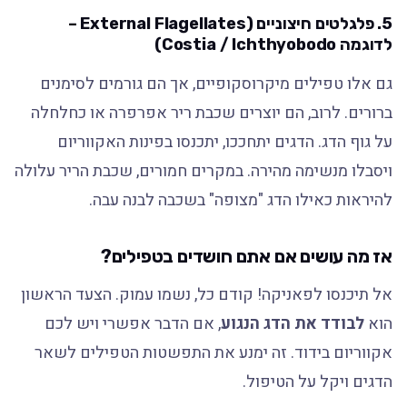
5. פלגלטים חיצוניים (External Flagellates –
לדוגמה Costia / Ichthyobodo)
גם אלו טפילים מיקרוסקופיים, אך הם גורמים לסימנים
ברורים. לרוב, הם יוצרים שכבת ריר אפרפרה או כחלחלה
על גוף הדג. הדגים יתחככו, יתכנסו בפינות האקווריום
ויסבלו מנשימה מהירה. במקרים חמורים, שכבת הריר עלולה
להיראות כאילו הדג "מצופה" בשכבה לבנה עבה.
אז מה עושים אם אתם חושדים בטפילים?
אל תיכנסו לפאניקה! קודם כל, נשמו עמוק. הצעד הראשון
הוא
לבודד את הדג הנגוע
, אם הדבר אפשרי ויש לכם
אקווריום בידוד. זה ימנע את התפשטות הטפילים לשאר
הדגים ויקל על הטיפול.