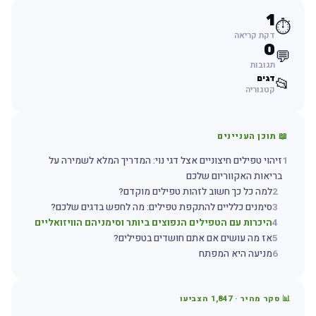
1
⏱️
דקת קריאה
0
💬
תגובות
דגים
📂
קטגוריה
📖 תוכן העניינים
1
זיהוי טפילים חיצוניים אצל דגי נוי: המדריך המלא לשמירה על
בריאות האקווריום שלכם
2
למה כל כך חשוב לזהות טפילים מוקדם?
3
סימנים כלליים להתקפת טפילים: מה לחפש בדגים שלכם?
4
היכרות עם הטפילים הנפוצים ביותר וסימניהם הוויזואליים
5
אז מה עושים אם אתם חושדים בטפילים?
6
מניעה היא המפתח
📊 סקר מהיר ·
1,847
הצביעו