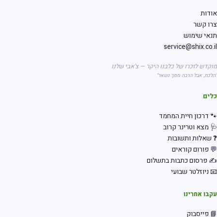
דות
רו קשר
אי שימוש
service@shix.co.
קדש לזכרו של כלבנו היקר — צ'אבי שלנו
לכת, אבל הרבה ממך נשאר"
לים
 דרכון חיית המחמד
 מצא וטרינר קרוב
שאלות ותשובות
 פורום קוראים
 פרסום כתבות בתשלום
 ניוזלטר שבועי
בו אחרינו
 פייסבוק