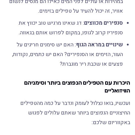
במהירות או עולים לפני המים כאילו הם מנסים לנשום
אוויר, זה יכול להעיד על טפילים בזימים.
סנפירים מכווצים
: דג שאינו מרגיש טוב יכווץ את
סנפיריו קרוב לגופו, במקום לפרוש אותם בגאווה.
שינויים במראה הגוף
: האם יש סימנים חריגים על
העור, הזימים או הסנפירים? האם יש כתמים, נקודות,
פצעים או שכבת ריר מוגברת?
היכרות עם הטפילים הנפוצים ביותר וסימניהם
הוויזואליים
ועכשיו, בואו נצלול לעומק ונדבר על כמה מהטפילים
החיצוניים הנפוצים ביותר שאתם עלולים לפגוש
באקווריום שלכם: