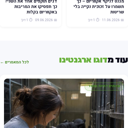
מגנט לניקוי אקווריום – כך
דגים תוקפים אחד את השני?
תשמרו על זכוכית נקייה בלי
כך תפסיקו את המריבות
שריטות
באקווריום בקלות
📅 11.06.2026 · ⏱️ 1 דק׳
📅 09.06.2026 · ⏱️ 1 דק׳
וד מ
דוגו ארגנטינו
לכל המאמרים ←
שרותים לחיות מחמד