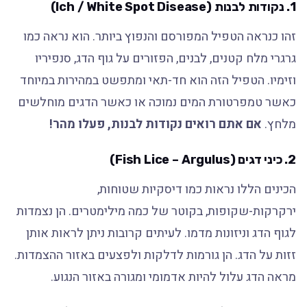
1. נקודות לבנות (Ich / White Spot Disease)
זהו כנראה הטפיל המפורסם והנפוץ ביותר. הוא נראה כמו
גרגרי מלח קטנים, לבנים, הפזורים על גוף הדג, סנפיריו
וזימיו. הטפיל הזה הוא חד-תאי ומתפשט במהירות במיוחד
כאשר טמפרטורת המים נמוכה או כאשר הדגים מוחלשים
מלחץ.
אם אתם רואים נקודות לבנות, פעלו מהר!
2. כיני דגים (Fish Lice – Argulus)
הכינים הללו נראות כמו דיסקיות שטוחות,
ירקרקות-שקופות, בקוטר של כמה מילימטרים. הן נצמדות
לגוף הדג וניזונות מדמו. לעיתים קרובות ניתן לראות אותן
זזות על הדג. הן גורמות לדלקות ולפצעים באזור ההצמדות.
מראה הדג עלול להיות אדמומי ומגורה באזור הנגוע.