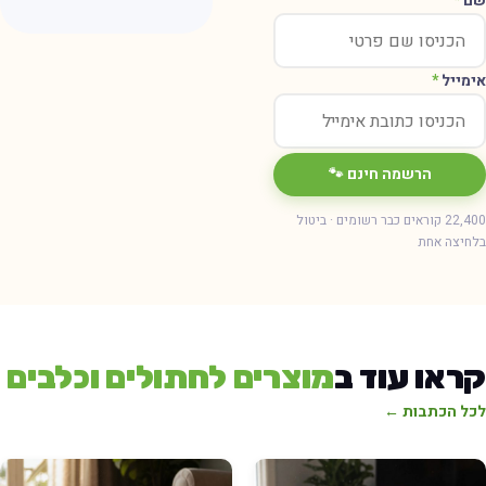
ם
*
ימייל
*
הרשמה חינם 🐾
22,400 קוראים כבר רשומים · ביטול
חיצה אחת
ראו עוד ב
מוצרים לחתולים וכלבים
כל הכתבות ←