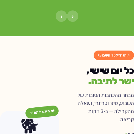
›
‹
⚡ הניוזלטר השבועי
ל יום שישי,
שר לתיבה.
בחר מהכתבות הטובות של
שבוע, טיפ וטרינרי, ושאלה
מהקהילה — ב-3 דקות
❤️ חינם לתמיד
🐕
ריאה.