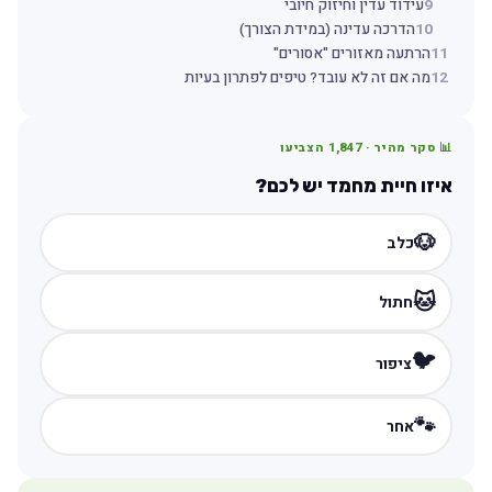
9
עידוד עדין וחיזוק חיובי
10
הדרכה עדינה (במידת הצורך)
11
הרתעה מאזורים "אסורים"
12
מה אם זה לא עובד? טיפים לפתרון בעיות
📊 סקר מהיר ·
1,847
הצביעו
איזו חיית מחמד יש לכם?
🐶
כלב
🐱
חתול
🐦
ציפור
🐾
אחר