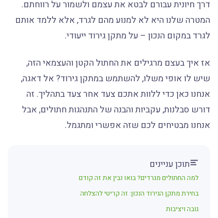
דרך חיונית עבורם לבטא את עצמם ולשמור על רווחתם.
המטרה שלנו היא לא למנוע מהם לגרד, אלא ללמד אותם
לגרד במקום הנכון – על מתקן גירוד ייעודי.
אז איך בעצם מרגילים את החתול הקטן והעצמאי הזה,
שיש לו אופי משלו, להשתמש במתקן גירוד? אל דאגה,
אנחנו כאן כדי ללוות אתכם צעד אחר צעד בתהליך. זה
דורש סבלנות, עקביות והבנה של התנהגות חתולים, אבל
אנחנו מבטיחים לכם שזה אפשרי ומתגמל.
תוכן עניינים
למה החתולים מגרדים? בואו נבין את זה קודם
בחירת מתקן הגירוד הנכון: זה קריטי להצלחה
גובה ויציבות