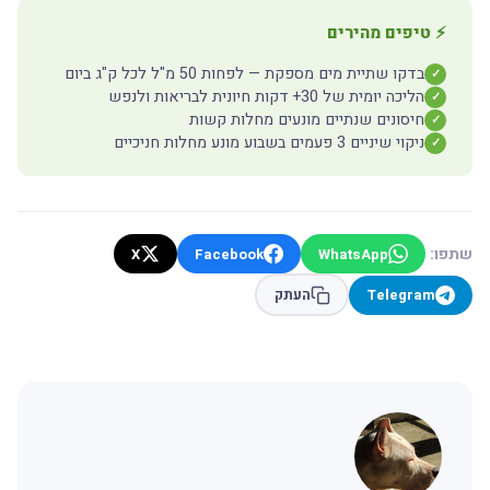
⚡ טיפים מהירים
בדקו שתיית מים מספקת — לפחות 50 מ"ל לכל ק"ג ביום
✓
הליכה יומית של 30+ דקות חיונית לבריאות ולנפש
✓
חיסונים שנתיים מונעים מחלות קשות
✓
ניקוי שיניים 3 פעמים בשבוע מונע מחלות חניכיים
✓
שתפו:
X
Facebook
WhatsApp
Telegram
העתק