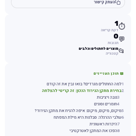
העתק קישור
1
⏱️
דקת קריאה
0
💬
תגובות
מוצרים לחתולים וכלבים
📂
קטגוריה
📖 תוכן העניינים
1
למה החתולים מגרדים? בואו נבין את זה קודם
2
בחירת מתקן הגירוד הנכון: זה קריטי להצלחה
3
גובה ויציבות
4
חומרים וסוגים
5
מיקום, מיקום, מיקום: איפה להניח את מתקן הגירוד?
6
שלבי ההרגלה: סבלנות היא מילת המפתח
7
היכרות ראשונית
8
הפכו את המתקן לאטרקטיבי