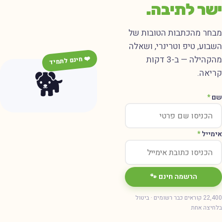
שר לתיבה.
בחר מהכתבות הטובות של
שבוע, טיפ וטרינרי, ושאלה
מהקהילה — ב-3 דקות
❤️ חינם לתמיד
🐕
ריאה.
ם
*
ימייל
*
הרשמה חינם 🐾
22,400 קוראים כבר רשומים · ביטול
חיצה אחת