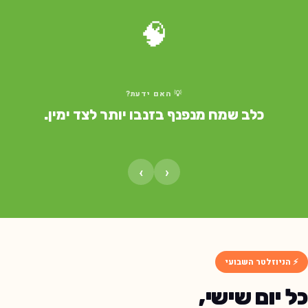
🧠
💡 האם ידעת?
כלב שמח מנפנף בזנבו יותר לצד ימין.
›
‹
⚡ הניוזלטר השבועי
ל יום שישי,