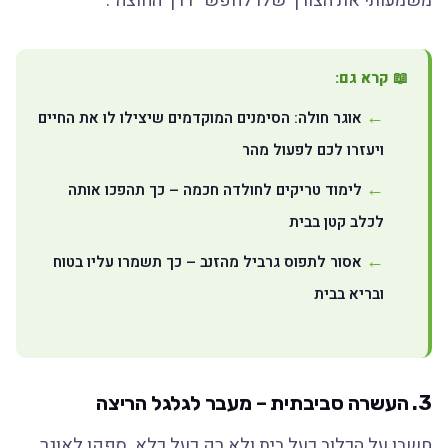
משמעותי את הצורך שלו לחפש "דרך החוצה".
📖 קרא גם:
אוגר חולה: הסימנים המוקדמים שיצילו לו את החיים
ויעזרו לכם לפעול מהר
לימוד טריקים לחולדה חכמה – כך תהפכו אותה
לכלב קטן בבית
אסור לתפוס גרביל מהזנב – כך תשמרו עליו בטוח
ובריא בבית
3. העשרה סביבתית – מעבר לגלגל הריצה
חשבו על הכלוב כעל בית ולא רק כעל כלא. ספקו לאוגר