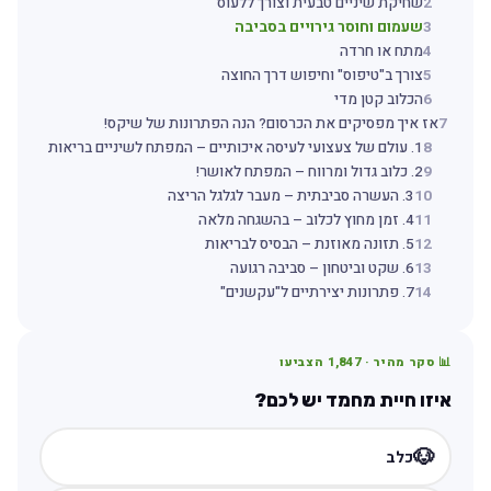
2
שחיקת שיניים טבעית וצורך ללעוס
3
שעמום וחוסר גירויים בסביבה
4
מתח או חרדה
5
צורך ב"טיפוס" וחיפוש דרך החוצה
6
הכלוב קטן מדי
7
אז איך מפסיקים את הכרסום? הנה הפתרונות של שיקס!
8
1. עולם של צעצועי לעיסה איכותיים – המפתח לשיניים בריאות
9
2. כלוב גדול ומרווח – המפתח לאושר!
10
3. העשרה סביבתית – מעבר לגלגל הריצה
11
4. זמן מחוץ לכלוב – בהשגחה מלאה
12
5. תזונה מאוזנת – הבסיס לבריאות
13
6. שקט וביטחון – סביבה רגועה
14
7. פתרונות יצירתיים ל"עקשנים"
📊 סקר מהיר ·
1,847
הצביעו
איזו חיית מחמד יש לכם?
🐶
כלב