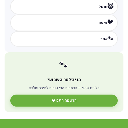
🐱
חתול
🐦
ציפור
🐾
אחר
🐾
הניוזלטר השבועי
כל יום שישי — הכתבות הכי טובות לתיבה שלכם
הרשמה חינם ❤️