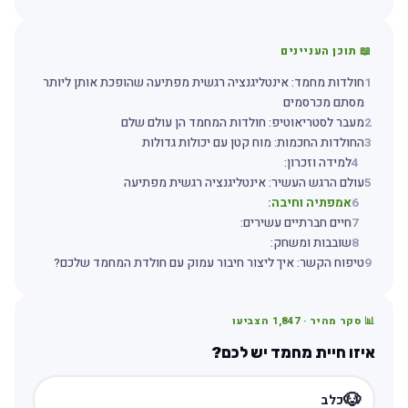
📖 תוכן העניינים
1
חולדות מחמד: אינטליגנציה רגשית מפתיעה שהופכת אותן ליותר
מסתם מכרסמים
2
מעבר לסטריאוטיפ: חולדות המחמד הן עולם שלם
3
החולדות החכמות: מוח קטן עם יכולות גדולות
4
למידה וזכרון:
5
עולם הרגש העשיר: אינטליגנציה רגשית מפתיעה
6
אמפתיה וחיבה:
7
חיים חברתיים עשירים:
8
שובבות ומשחק:
9
טיפוח הקשר: איך ליצור חיבור עמוק עם חולדת המחמד שלכם?
📊 סקר מהיר ·
1,847
הצביעו
איזו חיית מחמד יש לכם?
🐶
כלב