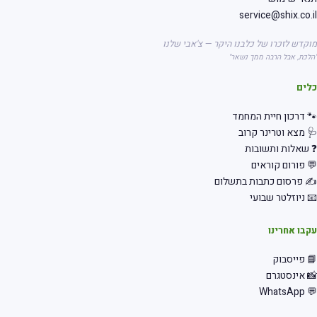
service@shix.co.
קדש לזכרו של כלבנו היקר — צ'אבי שלנו
לכת, אבל הרבה ממך נשאר"
לים
 דרכון חיית המחמד
 מצא וטרינר קרוב
שאלות ותשובות
 פורום קוראים
 פרסום כתבות בתשלום
 ניוזלטר שבועי
בו אחרינו
 פייסבוק
 אינסטגרם
💬 Wha