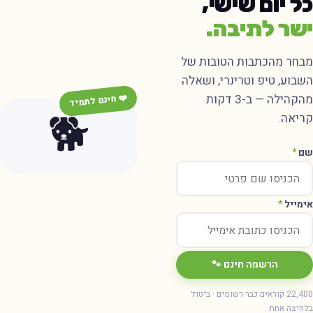
ל יום שישי,
שר לתיבה.
בחר מהכתבות הטובות של
שבוע, טיפ וטרינרי, ושאלה
מהקהילה — ב-3 דקות
❤️ חינם לתמיד
🐕
ריאה.
ם
*
ימייל
*
הרשמה חינם 🐾
22,400 קוראים כבר רשומים · ביטול
חיצה אחת