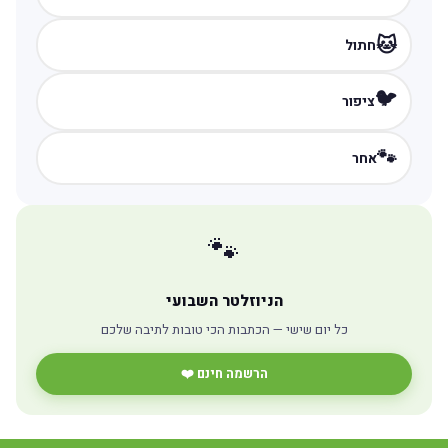
🐱
חתול
🐦
ציפור
🐾
אחר
🐾
הניוזלטר השבועי
כל יום שישי — הכתבות הכי טובות לתיבה שלכם
הרשמה חינם ❤️