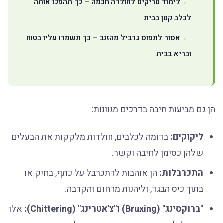
לימוד טריקים לחולדה חכמה – כך תהפכו אותה
לכלב קטן בבית
אסור לתפוס גרביל מהזנב – כך תשמרו עליו בטוח
ובריא בבית
הן גם מביעות חיבה בדרכים מגוונות:
ליקוקים:
בדומה לכלבים, חולדות מלקקות את הבעלים
שלהן כסימן לחיבה וקשר.
התכרבלות:
הן אוהבות להתכרבל על כתף, בחיק או
בתוך כיס הבגד, וליהנות מהחום והקרבה.
"ברוקסינג" (Bruxing) ו"צ'אטרינג" (Chittering):
אלו