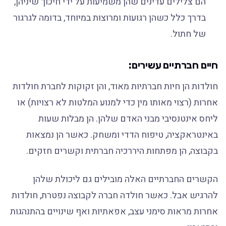
הם צלילים עדינים שהן משמיעות על ידי חיכוך שיניהן,
בדרך כלל כשהן רגועות ומרוצות במיוחד, בדומה לגרגור
של חתול.
חיים חברתיים עשירים:
חולדות הן חיות חברתיות מאוד, והן זקוקות לחברת חולדות
אחרות (רצוי מאותו מין כדי למנוע המלטות לא רצויות) או
ליחס אינטנסיבי מבני האדם שלהן. הן מבלות שעות
באינטראקציה, טיפוח הדדי ומשחק. כאשר הן נמצאות
בקבוצה, הן מפתחות היררכיה חברתית וקשרים חזקים.
הקשרים החברתיים האלה מובילים גם ליכולת שלהן
להרגיש אבל. כאשר חולדה חברה לקבוצה נפטרת, חולדות
אחרות מראות סימני עצב, אפאתיות ואף שינויים בהתנהגות