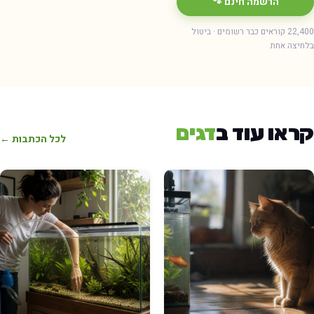
הרשמה חינם 🐾
22,400 קוראים כבר רשומים · ביטול
חיצה אחת
ראו עוד ב
דגים
לכל הכתבות ←