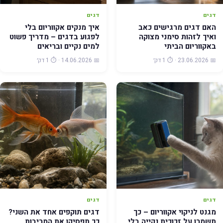
דגים
דגים
האם דגים מרגישים כאב
איך מנקים אקווריום בלי
ואיך לזהות סימני מצוקה
לפגוע בדגים – מדריך פשוט
באקווריום הביתי
למים נקיים ובריאים
📅 23.06.2026 · ⏱️ 1 דק׳
📅 14.06.2026 · ⏱️ 1 דק׳
דגים
דגים
מגנט לניקוי אקווריום – כך
דגים תוקפים אחד את השני?
תשמרו על זכוכית נקייה בלי
כך תפסיקו את המריבות