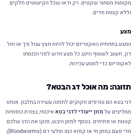
מקומות מסתור שקטים. רק ודאו שכל הקישוטים חלקים
וללא קצוות חדים.
מצע
המצע בתחתית האקווריום יכול להיות חצץ עגול ורך או חול
דק. חשוב לשטוף היטב כל מצע חדש לפני הכנסתו
לאקווריום כדי למנוע עכירות.
תזונה: מה אוכל דג הבטא?
דגי בטא הם טורפים וזקוקים לתזונה עשירה בחלבון. אנחנו
ממליצים על
מזון ייעודי לדגי בטא
איכותי, בצורת כופתיות
קטנות או פתיתים. בנוסף למזון היבש, פנקו את הדג שלכם
מדי פעם במזון חי או קפוא כמו תולעי דם (Bloodworms),