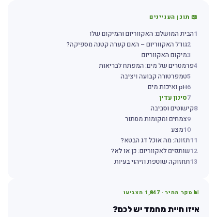
📖 תוכן העניינים
1
הבית המושלם: האקווריום והמיקום שלו
2
גודל האקווריום – האם קערה קטנה מספיקה?
3
מיקום האקווריום
4
פרמטרים של מים: המפתח לבריאות
5
טמפרטורה קבועה ויציבה
6
pH ואיכות מים
7
סינון עדין
8
קישוטים וסביבה
9
צמחים ומקומות מסתור
10
מצע
11
תזונה: מה אוכל דג הבטא?
12
שותפים לאקווריום: כן או לא?
13
תחזוקה שוטפת וזיהוי בעיות
📊 סקר מהיר ·
1,847
הצביעו
איזו חיית מחמד יש לכם?