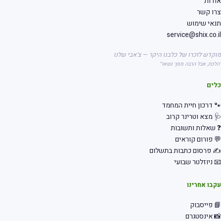
דות
רו קשר
אי שימוש
service@shix.co.
קדש לזכרו של כלבנו היקר — צ'אבי שלנו
לכת, אבל הרבה ממך נשאר"
לים
 דרכון חיית המחמד
 מצא וטרינר קרוב
שאלות ותשובות
 פורום קוראים
 פרסום כתבות בתשלום
 ניוזלטר שבועי
בו אחרינו
 פייסבוק
 אינסטגרם