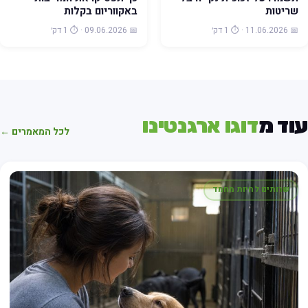
שריטות
באקווריום בקלות
📅 11.06.2026 · ⏱️ 1 דק׳
📅 09.06.2026 · ⏱️ 1 דק׳
וד מ
דוגו ארגנטינו
לכל המאמרים ←
שרותים לחיות מחמד