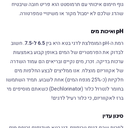
גוף חימום איכותי עם תרמוסטט הוא פריט חובה שיבטיח
שהדג שלכם לא יסבול מקור או משינויי טמפרטורה.
pH ואיכות מים
רמת ה-pH המומלצת לדגי בטא היא בין
6.5 ל-7.5
. חשוב
לבדוק את הפרמטרים של המים באופן קבוע באמצעות
ערכות בדיקה. זכרו, מים נקיים ובריאים הם עמוד השדרה
של אקווריום מוצלח. אנו ממליצים לבצע החלפות מים
חלקיות (כ-25% מנפח המים) אחת לשבוע. תמיד השתמשו
בחומר לנטרול כלור (Dechlorinator) כשאתם מוסיפים מי
ברז לאקווריום, כי כלור רעיל לדגים!
סינון עדין
למרות שהם דגים טרופיים, דגי בטא מעדיפים זרימת מים