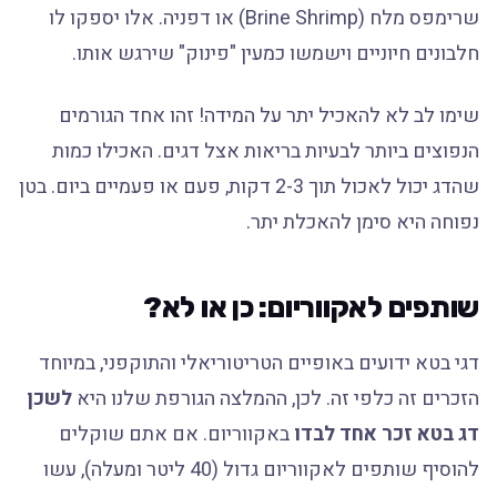
שרימפס מלח (Brine Shrimp) או דפניה. אלו יספקו לו
חלבונים חיוניים וישמשו כמעין "פינוק" שירגש אותו.
שימו לב לא להאכיל יתר על המידה! זהו אחד הגורמים
הנפוצים ביותר לבעיות בריאות אצל דגים. האכילו כמות
שהדג יכול לאכול תוך 2-3 דקות, פעם או פעמיים ביום. בטן
נפוחה היא סימן להאכלת יתר.
שותפים לאקווריום: כן או לא?
דגי בטא ידועים באופיים הטריטוריאלי והתוקפני, במיוחד
הזכרים זה כלפי זה. לכן, ההמלצה הגורפת שלנו היא
לשכן
דג בטא זכר אחד לבדו
באקווריום. אם אתם שוקלים
להוסיף שותפים לאקווריום גדול (40 ליטר ומעלה), עשו