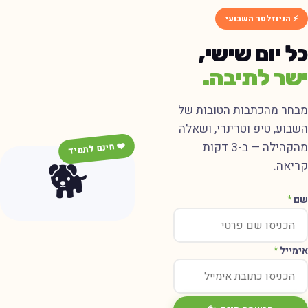
⚡ הניוזלטר השבועי
ל יום שישי,
שר לתיבה.
בחר מהכתבות הטובות של
שבוע, טיפ וטרינרי, ושאלה
מהקהילה — ב-3 דקות
❤️ חינם לתמיד
🐕
ריאה.
ם
*
ימייל
*