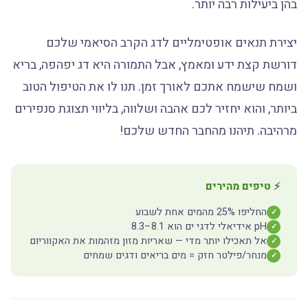
בהן ביעילות רבה יותר.
יצירת תנאים אופטימליים לדג הקרב הסיאמי שלכם
דורשת קצת ידע ומאמץ, אבל התמורה היא דג יפהפה, בריא
ושמח שישמח אתכם לאורך זמן. תנו לו את הטיפול הטוב
ביותר, והוא יחזיר לכם אהבה ושלווה, בליווי תצוגת סנפירים
מרהיבה. תיהנו מהחבר החדש שלכם!
⚡ טיפים מהירים
החליפו 25% מהמים אחת לשבוע
✓
pH אידיאלי לדגי ים הוא 8.1–8.3
✓
אל תאכילו יותר מדי — שאריות מזון מזהמות את האקווריום
✓
מנחר/פילטר חזק = מים בריאים ודגים שמחים
✓