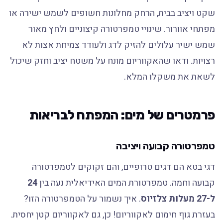
שקט ויציב בבית, הרחק מחלונות חשופים לשמש ישירה או
מפתחי אוורור. שינויי טמפרטורה קיצוניים ולחץ מאור
שמש ישיר עלולים להזיק לדג ולעודד צמיחת אצות לא
רצויות. ודאו שהאקווריום מונח על משטח יציב וחזק שיכול
לשאת את משקלו המלא.
פרמטרים של מים: המפתח לבריאות
טמפרטורה קבועה ויציבה
דגי בטא הם דגים טרופיים, והם זקוקים לטמפרטורה
קבועה וחמה. טמפרטורת המים האידיאלית נעה בין
24
ל-27 מעלות צלזיוס
. איך נשמור על הטמפרטורה הזו?
בעזרת גוף חימום לאקווריום! כן, גם לאקווריום קטן יחסית.