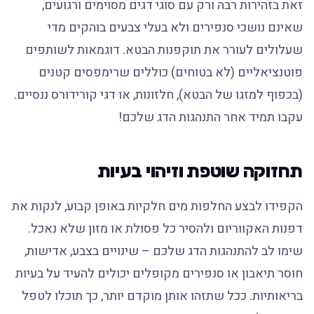
זאת בזהירות רבה ורק עם סוגי דגים מסוימים ורגועים,
שאינם נושכי סנפירים ולא בעלי צבעים בוהקים מדי
שעלולים לעורר את תוקפנות הבטא. דוגמאות לשותפים
פוטנציאליים (לא בטוחים) כוללים שרימפסים קטנים
(בכפוף למזגו של הבטא), חלזונות, או דגי קורידורס ננסיים.
עקבו תמיד אחר התנהגות הדג שלכם!
תחזוקה שוטפת וזיהוי בעיות
הקפידו לבצע החלפות מים חלקיות באופן קבוע, לנקות את
דפנות האקווריום ולהסיר כל פסולת או מזון שלא נאכל.
שימו לב להתנהגות הדג שלכם – שינויים בצבע, אדישות,
חוסר תיאבון או סנפירים מקופלים יכולים להעיד על בעיות
בריאותיות. ככל שתזהו אותן מוקדם יותר, כך תוכלו לטפל