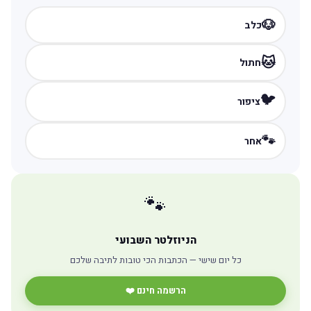
🐶
כלב
🐱
חתול
🐦
ציפור
🐾
אחר
🐾
הניוזלטר השבועי
כל יום שישי — הכתבות הכי טובות לתיבה שלכם
הרשמה חינם ❤️