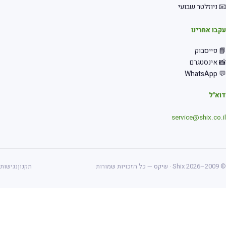
 ניוזלטר שבועי
בו אחרינו
 פייסבוק
 אינסטגרם
💬 Wha
א"ל
service@shix.co.
ס — כל הזכויות שמורות
תקנון
נגישות