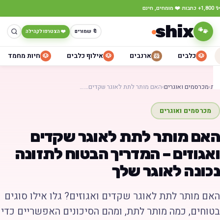
·
כתבות
❤️ מומחים, חינם
shix
🐾
🔖 שמורים
❤️ הצטרפו לקהילה
כלבים
ארנבים
אילוף כלבים
חיות מחמד
🐶
🐶
🐹
🐶
ת
›
מכרסמים ואוגרים
›
האם מותר לתת לאוגר שקדים……
מכרסמים ואוגרים
אם מותר לתת לאוגר שקדים
אגוזים – המדריך הבטוח לתזונה
כונה לאוגר שלך
אם מותר לתת לאוגר שקדים ואגוזים? גלו אילו סוגים
טוחים, כמה מותר לתת, ומהם הסיכונים האפשריים כדי