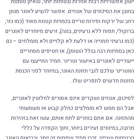
ישנן אפשרויות רבות אחרות ובטוחות יותר, שאינן טומנות
בחובן את הסיכונים של אגוזים. אפשר להציע לאוגר מגוון
רחב של ירקות ופירות טריים בכמויות קטנות מאוד (כמו גזר,
ברוקולי, תפוח ללא גרעינים, בננה), זרעים מיוחדים לאוגרים
(כמו גרעיני חמנייה או דלעת לא קלויים ולא מומלחים – גם
כאן במתינות רבה בגלל השומן), או חטיפים מסחריים
ייעודיים לאוגרים באישור וטרינר. תמיד התייעצו עם
הווטרינר שלכם לגבי תזונת האוגר, במיוחד לפני הכנסת
מזונות חדשים לתפריט שלו.
לסיכום, אגוזים ושקדים אינם אסורים לחלוטין לאוגרים,
אבל הם ממש לא מומלצים כחלק קבוע או משמעותי
מהתזונה. אם אתם בוחרים לתת אותם, עשו זאת בזהירות
מרובה, במינונים זעירים ביותר, ותוך הקפדה על כללי
הבטיחות שציינו. זכרו תמיד שפחות זה יותר, ובריאות האוגר