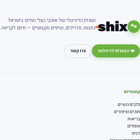
המגזין הדיגיטלי של אוהבי בעלי החיים בישראל.
shix
🐾
כתבות, מדריכים, וטיפים מקצועיים — חינם לקריאה.
❤️ הצטרפו לניוזלטר
צרו קשר
גוריות
בים גזעיים
כים וציפורים
יאות
ולים
ים