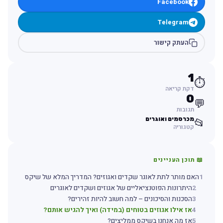
Facebook
Telegram
העתק קישור
1
⏱️
דקת קריאה
0
💬
תגובות
מכרסמים ואוגרים
📂
קטגוריה
📖 תוכן העניינים
1
האם מותר לתת לאוגר שקדים ואגוזים? המדריך המלא של שיקס
2
היתרונות הפוטנציאליים של אגוזים ושקדים לאוגרים
3
הסכנות והסיכונים – למה חשוב להיות זהירים?
4
אז אילו אגוזים בטוחים (במידה) ואיך להגיש אותם?
5
אז מה אנחנו בשיקס ממליצים?