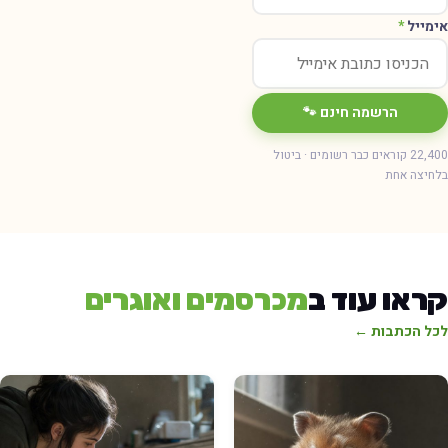
ימייל
*
הרשמה חינם 🐾
22,400 קוראים כבר רשומים · ביטול
חיצה אחת
ראו עוד ב
מכרסמים ואוגרים
כל הכתבות ←