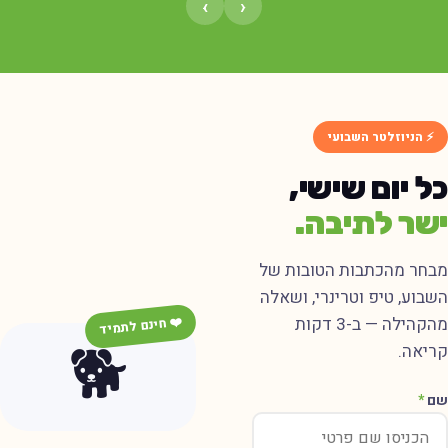
›
‹
⚡ הניוזלטר השבועי
ל יום שישי,
שר לתיבה.
בחר מהכתבות הטובות של
שבוע, טיפ וטרינרי, ושאלה
מהקהילה — ב-3 דקות
❤️ חינם לתמיד
🐕
ריאה.
ם
*