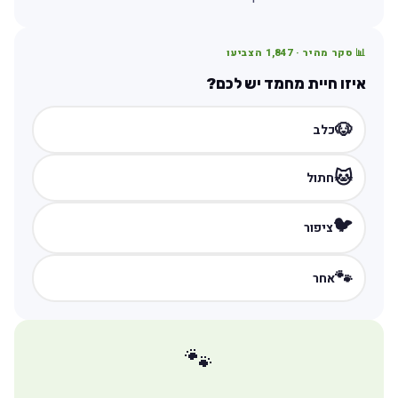
📊 סקר מהיר ·
1,847
הצביעו
איזו חיית מחמד יש לכם?
🐶
כלב
🐱
חתול
🐦
ציפור
🐾
אחר
🐾