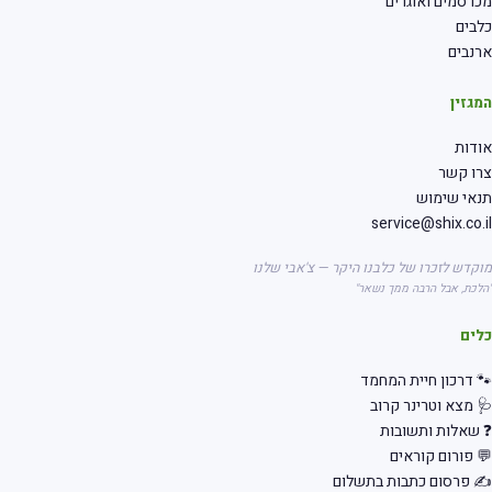
רסמים ואוגרים
בים
נבים
גזין
דות
רו קשר
אי שימוש
service@shix.co.
קדש לזכרו של כלבנו היקר — צ'אבי שלנו
לכת, אבל הרבה ממך נשאר"
לים
 דרכון חיית המחמד
 מצא וטרינר קרוב
שאלות ותשובות
 פורום קוראים
 פרסום כתבות בתשלום