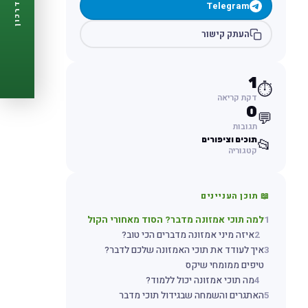
Telegram
דרכון
🩺
תזכורות ביקורת
📋
פרופיל מלא
העתק קישור
🆓
חינם לגמרי
צור דרכון עכשיו ←
1
⏱️
דקת קריאה
0
💬
תגובות
תוכים וציפורים
📂
קטגוריה
📖 תוכן העניינים
1
למה תוכי אמזונה מדבר? הסוד מאחורי הקול
2
איזה מיני אמזונה מדברים הכי טוב?
3
איך לעודד את תוכי האמזונה שלכם לדבר?
טיפים ממומחי שיקס
4
מה תוכי אמזונה יכול ללמוד?
5
האתגרים והשמחה שבגידול תוכי מדבר