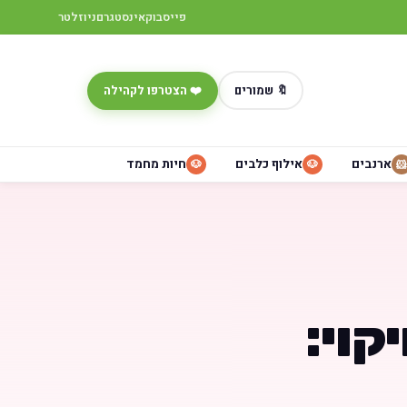
פייסבוק
אינסטגרם
ניוזלטר
🔖 שמורים
❤️ הצטרפו לקהילה
ארנבים
אילוף כלבים
חיות מחמד
🐶
🐶
🐹
קוי: