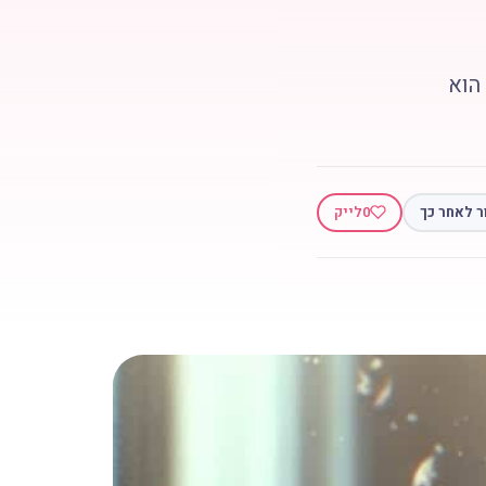
הוא
ר לאחר כך
0
לייק