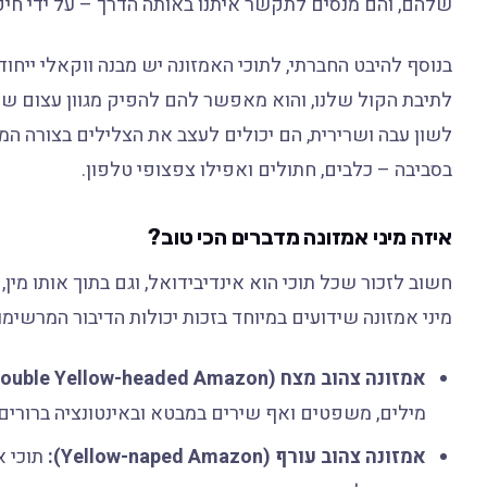
שלהם, והם מנסים לתקשר איתנו באותה הדרך – על ידי חיק
לתיבת הקול שלנו, והוא מאפשר להם להפיק מגוון עצום של 
לשון עבה ושרירית, הם יכולים לעצב את הצלילים בצורה המ
בסביבה – כלבים, חתולים ואפילו צפצופי טלפון.
איזה מיני אמזונה מדברים הכי טוב?
חשוב לזכור שכל תוכי הוא אינדיבידואל, וגם בתוך אותו מין,
מיני אמזונה שידועים במיוחד בזכות יכולות הדיבור המרשימ
אמזונה צהוב מצח (Double Yellow-headed Amazon):
מילים, משפטים ואף שירים במבטא ובאינטונציה ברורים.
אמזונה צהוב עורף (Yellow-naped Amazon):
תוכי א