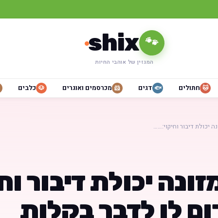
shix
🐾
המגזין של אוהבי החיות
חתולים
דגים
מכרסמים ואוגרים
כלבים
🐶
🐹
🐟
🐱
ה יכולת דיבור וחיקוי:……
זונה יכולת דיבור וחי
ום לו לדבר בקלות