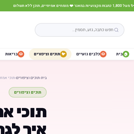
✨ מעל 1,800 כתבות מקצועיות במאגר
·
❤️ מומחים אמיתיים, תוכן ללא תשלום
בית
כלבים גזעיים
תוכים וציפורים
בריאות
🐶
🐦
🐶
🏠
בית
›
תוכים וציפורים
›
תוכי אמזונ
תוכים וציפורים
תוכי אמ
איך לגר