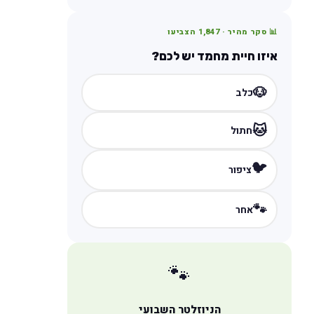
📊 סקר מהיר ·
1,847
הצביעו
איזו חיית מחמד יש לכם?
🐶
כלב
🐱
חתול
🐦
ציפור
🐾
אחר
🐾
הניוזלטר השבועי