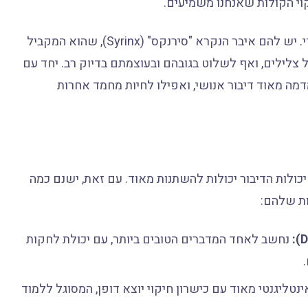
וי הקולות שאנחנו משמיעים.
בנוסף להיבט החברתי, לתוכי האמזונה יש מבנה ווקאלי ייחודי. יש להם איבר הנקרא "סירנקס" (Syrinx), שהוא המקביל
צלילים, ואף לשלוט בגובהם ובעוצמתם בדיוק רב. יחד עם
דמה מאוד דיבור אנושי, ואפילו לחיות מחמד אחרות
 יכולות הדיבור יכולות להשתנות מאוד. עם זאת, ישנם כמה
ות שלהם:
נחשב לאחד המדברים הטובים ביותר, עם יכולת לחקות
ינטליגנטי מאוד עם כישרון חיקוי יוצא דופן, המסוגל ללמוד