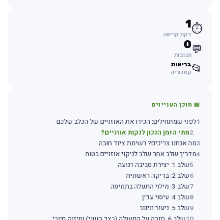
1
⏱️
דקת קריאה
0
💬
תגובות
בריאות
📂
קטגוריה
📖 תוכן העניינים
1
לפני שמתחילים: הכירו את האוזניים של הכלב שלכם
2
מתי הזמן הנכון לנקות אוזניים?
3
מה אנחנו צריכים? רשימת ציוד חובה
4
מדריך שלב אחר שלב לניקוי אוזניים בטוח
5
שלב 1: יצירת סביבה רגועה
6
שלב 2: בדיקה ראשונית
7
שלב 3: מילוי התעלה בתמיסה
8
שלב 4: עיסוי עדין
9
שלב 5: ניעור וניגוב
10
שלב 6: חזרה על הפעולה (בצד השני) וחיזוק חיובי