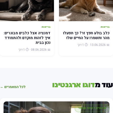
בריאות
בריאות
כלב בולע חפץ זר? כך תפעלו
דמנציה אצל כלבים מבוגרים:
מהר ותשמרו על החיים שלו
איך לזהות מוקדם ולהתמודד
נכון בבית
📅 13.06.2026 · ⏱️ 1 דק׳
📅 08.06.2026 · ⏱️ 1 דק׳
וד מ
דוגו ארגנטינו
לכל המאמרים ←
שרותים לחיות מחמד