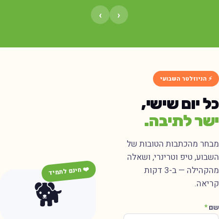
›
‹
⚡ הניוזלטר השבועי
ל יום שישי,
שר לתיבה.
בחר מהכתבות הטובות של
שבוע, טיפ וטרינרי, ושאלה
מהקהילה — ב-3 דקות
❤️ חינם לתמיד
🐕
ריאה.
ם
*