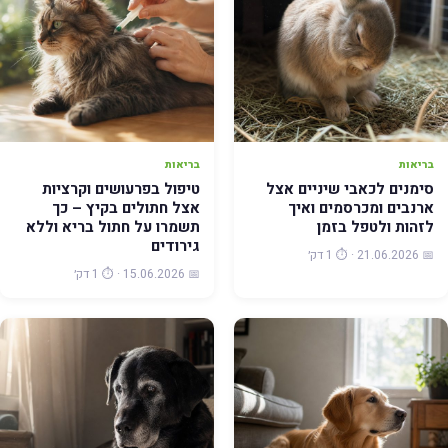
בריאות
בריאות
סימנים לכאבי שיניים אצל
טיפול בפרעושים וקרציות
ארנבים ומכרסמים ואיך
אצל חתולים בקיץ – כך
לזהות ולטפל בזמן
תשמרו על חתול בריא וללא
גירודים
📅 21.06.2026 · ⏱️ 1 דק׳
📅 15.06.2026 · ⏱️ 1 דק׳