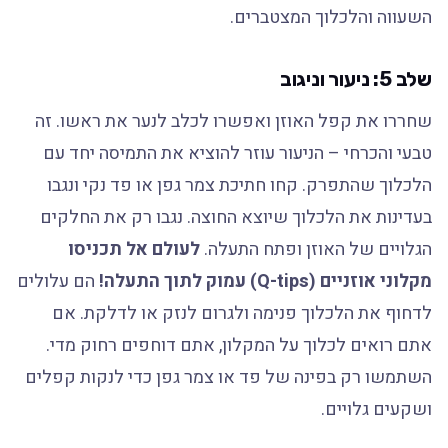
השעווה והלכלוך המצטברים.
שלב 5: ניעור וניגוב
שחררו את קפל האוזן ואפשרו לכלב לנער את ראשו. זה
טבעי והכרחי – הניעור עוזר להוציא את התמיסה יחד עם
הלכלוך שהתפרק. קחו חתיכת צמר גפן או פד נקי ונגבו
בעדינות את הלכלוך שיוצא החוצה. נגבו רק את החלקים
הגלויים של האוזן ופתח התעלה.
לעולם אל תכניסו
מקלוני אוזניים (Q-tips) עמוק לתוך התעלה!
הם עלולים
לדחוף את הלכלוך פנימה ולגרום לנזק או לדלקת. אם
אתם רואים לכלוך על המקלון, אתם דוחפים רחוק מדי.
השתמשו רק בפינה של פד או צמר גפן כדי לנקות קפלים
ושקעים גלויים.