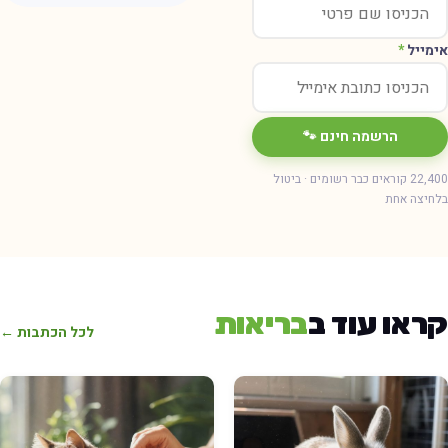
ימייל
*
הרשמה חינם 🐾
22,400 קוראים כבר רשומים · ביטול
חיצה אחת
ראו עוד ב
בריאות
לכל הכתבות ←