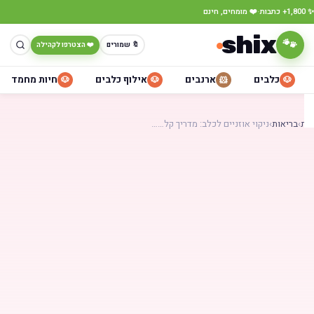
·
כתבות
❤️ מומחים, חינם
shix
🐾
🔖 שמורים
❤️ הצטרפו לקהילה
כלבים
ארנבים
אילוף כלבים
חיות מחמד
🐶
🐶
🐹
🐶
ת
›
בריאות
›
ניקוי אוזניים לכלב: מדריך קל……