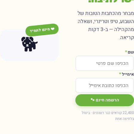
בחר מהכתבות הטובות של
שבוע, טיפ וטרינרי, ושאלה
מהקהילה — ב-3 דקות
❤️ חינם לתמיד
🐕
ריאה.
ם
*
ימייל
*
הרשמה חינם 🐾
22,400 קוראים כבר רשומים · ביטול
חיצה אחת