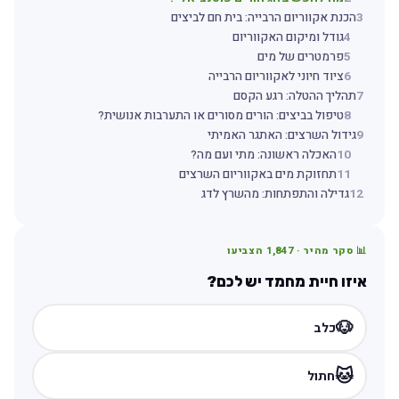
3
הכנת אקווריום הרבייה: בית חם לביצים
4
גודל ומיקום האקווריום
5
פרמטרים של מים
6
ציוד חיוני לאקווריום הרבייה
7
תהליך ההטלה: רגע הקסם
8
טיפול בביצים: הורים מסורים או התערבות אנושית?
9
גידול השרצים: האתגר האמיתי
10
האכלה ראשונה: מתי ועם מה?
11
תחזוקת מים באקווריום השרצים
12
גדילה והתפתחות: מהשרץ לדג
📊 סקר מהיר ·
1,847
הצביעו
איזו חיית מחמד יש לכם?
🐶
כלב
🐱
חתול