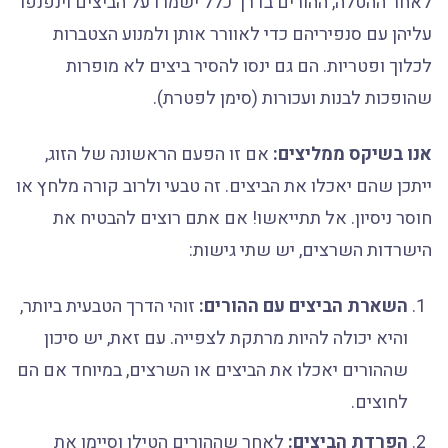
לאחר ההטלה, ההורים בדרך כלל ישמרו על הביצים וינפנפו
עליהן עם סנפיריהם כדי לאוורר אותן ולמנוע הצטברות
לכלוך ופטריות. הם גם ינסו להסיר ביצים לא מופרות
שהופכות לבנות ועכורות (סימן לפטרת).
אנו בשיקס ממליצים:
אם זו הפעם הראשונה של הזוג,
ייתכן שהם יאכלו את הביצים. זה טבעי ולרוב קורה מלחץ או
חוסר ניסיון. אל תתייאשו! אם אתם רוצים להבטיח את
הישרדות השרצים, יש שתי גישות:
השארת הביצים עם ההורים:
זוהי הדרך הטבעית ביותר,
והיא יכולה להיות מרתקת לצפייה. עם זאת, יש סיכון
שההורים יאכלו את הביצים או השרצים, במיוחד אם הם
לחוצים.
הפרדת הביצים:
לאחר שההורים הטילו וסיימו את