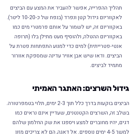
תהליך ההפרייה, אפשר להעביר את המצע עם הביצים
לאקווריום גידול קטן ונפרד (בנפח של כ-10-20 ליטר).
באקווריום זה, יש לשמור על אותם פרמטרי מים כמו
באקווריום ההטלה, ולהוסיף מעט מתילן בלו (תרופה
אנטי-פטרייתית) למים כדי למנוע התפתחות פטרת על
הביצים. ודאו שיש אבן אוויר עדינה שמספקת אוורור
מתמיד לביצים.
גידול השרצים: האתגר האמיתי
הביצים בוקעות בדרך כלל תוך 2-3 ימים, תלוי בטמפרטורה.
בשלב זה, השרצים הקטנטנים, שעדיין אינם נראים כמו
דגים, יהיו מחוברים למצע ויספגו את שק החלמון שלהם
למשך 4-5 ימים נוספים. אל דאגה, הם לא צריכים מזון