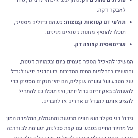
פתיתים טחונים דק:
מזון יבש איכותי לדגי נוי, טחון
לאבקה דקה.
תולעי דם קפואות קצוצות:
כשהם גדולים מספיק,
תוכלו להוסיף מזונות קפואים מזינים.
שרימפסית קצוצה דק.
המשיכו להאכיל מספר פעמים ביום ובכמויות קטנות,
והמשיכו בהחלפות המים הסדירות. כשהדגים יגיעו לגודל
של מטבע של עשרה שקלים, הם יהיו חזקים מספיק כדי
להשתלב באקווריום גדול יותר, ואז תוכלו גם להתחיל
להציע אותם למגדלים אחרים או לחברים.
גידול דגי סקלר הוא חוויה מרגשת ומתגמלת, המלמדת המון
על מחזור החיים בטבע. עם קצת סבלנות, תשומת לב והרבה