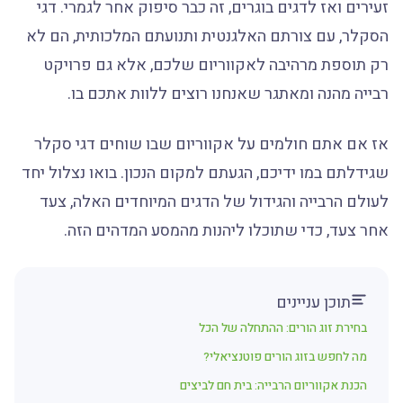
זעירים ואז לדגים בוגרים, זה כבר סיפוק אחר לגמרי. דגי
הסקלר, עם צורתם האלגנטית ותנועתם המלכותית, הם לא
רק תוספת מרהיבה לאקווריום שלכם, אלא גם פרויקט
רבייה מהנה ומאתגר שאנחנו רוצים ללוות אתכם בו.
אז אם אתם חולמים על אקווריום שבו שוחים דגי סקלר
שגידלתם במו ידיכם, הגעתם למקום הנכון. בואו נצלול יחד
לעולם הרבייה והגידול של הדגים המיוחדים האלה, צעד
אחר צעד, כדי שתוכלו ליהנות מהמסע המדהים הזה.
תוכן עניינים
בחירת זוג הורים: ההתחלה של הכל
מה לחפש בזוג הורים פוטנציאלי?
הכנת אקווריום הרבייה: בית חם לביצים