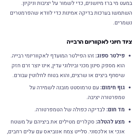
במעט מי ברז מיושנים, כדי לשמור על יציבות וניקיון.
השתמשו בערכות בדיקה אמינות כדי לוודא שהפרמטרים
נשמרים.
ציוד חיוני לאקווריום הרבייה
פילטר ספוג:
זהו הפילטר המועדף לאקווריומי רבייה.
הוא מספק סינון מכני וביולוגי עדין, אינו יוצר זרם חזק
שיסחף ביצים או שרצים, והוא בטוח לחלוטין עבורם.
גוף חימום:
עם טרמוסטט מובנה לשמירה על
טמפרטורה יציבה.
מד חום:
לבדיקה כפולה של הטמפרטורה.
מצע להטלה:
סקלרים מטילים את ביציהם על משטח
אנכי או אלכסוני. סלייט צמח אנוביאס עם עלים רחבים,