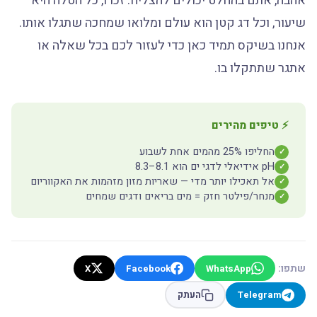
אהבה, אתם בהחלט יכולים להצליח. זכרו, כל הטלה היא
שיעור, וכל דג קטן הוא עולם ומלואו שמחכה שתגלו אותו.
אנחנו בשיקס תמיד כאן כדי לעזור לכם בכל שאלה או
אתגר שתתקלו בו.
⚡ טיפים מהירים
החליפו 25% מהמים אחת לשבוע
✓
pH אידיאלי לדגי ים הוא 8.1–8.3
✓
אל תאכילו יותר מדי — שאריות מזון מזהמות את האקווריום
✓
מנחר/פילטר חזק = מים בריאים ודגים שמחים
✓
שתפו:
X
Facebook
WhatsApp
Telegram
העתק