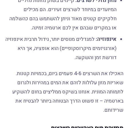
מזון נוזלי לשרצים:
קיימים בשוק מזונות נוזליים
המיועדים במיוחד לשרצים זעירים. הם מכילים
חלקיקים קטנים מאוד וניתן להשתמש בהם כהשלמה
או במקרים שבהם אין לכם ארטמיה זמינה.
אינפוזיה:
למגדלים מנוסים יותר, גידול תרבית אינפוזיה
(אורגניזמים מיקרוסקופיים) הוא אופציה, אך היא
דורשת זמן והשקעה.
האכילו את השרצים 4-6 פעמים ביום, בכמויות קטנות.
שאריות מזון עלולות לזהם את המים במהירות ולגרום
לתמותה המונית. אנחנו בשיקס ממליצים בחום להשקיע
בארטמיה – זו פשוט הדרך הבטוחה ביותר להבטיח את
שרידותם.
תחזוקת מים באקווריום השרצים