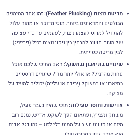
מריטת נוצות (Feather Plucking):
זהו אחד הסימנים
הבולטים והמדאיגים ביותר. תוכי מדוכא או מתוח עלול
להתחיל למרוט לעצמו נוצות, לפעמים עד כדי פציעה
של העור. חשוב להבחין בין ניקוי נוצות רגיל (פרייניג)
לבין מריטה כפייתית.
שינויים בתיאבון ובמשקל:
האם התוכי שלכם אוכל
פחות מהרגיל? או אולי יותר מדי? שינויים דרסטיים
בתיאבון או במשקל (ירידה או עלייה) יכולים להעיד על
מצוקה.
אדישות וחוסר פעילות:
תוכי שהיה בעבר פעיל,
משחק ומצייץ, ופתאום הפך לשקט, אדיש, נמנם רוב
היום או פשוט יושב על המוט בלי לזוז – זהו דגל אדום.
הוא איבד עניין בסביבה שלו.