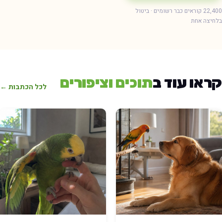
22,400 קוראים כבר רשומים · ביטול
חיצה אחת
ראו עוד ב
תוכים וציפורים
לכל הכתבות ←