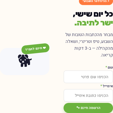
⚡ הניוזלטר השבועי
ל יום שישי,
שר לתיבה.
בחר מהכתבות הטובות של
שבוע, טיפ וטרינרי, ושאלה
מהקהילה — ב-3 דקות
❤️ חינם לתמיד
🐕
ריאה.
ם
*
ימייל
*
הרשמה חינם 🐾