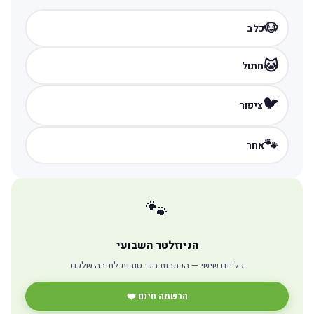
🐶
כלב
🐱
חתול
🐦
ציפור
🐾
אחר
🐾
הניוזלטר השבועי
כל יום שישי — הכתבות הכי טובות לתיבה שלכם
הרשמה חינם ❤️