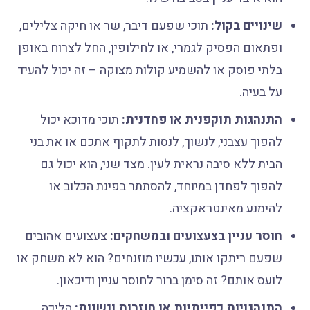
שינויים בקול:
תוכי שפעם דיבר, שר או חיקה צלילים,
ופתאום הפסיק לגמרי, או לחילופין, החל לצרוח באופן
בלתי פוסק או להשמיע קולות מצוקה – זה יכול להעיד
על בעיה.
התנהגות תוקפנית או פחדנית:
תוכי מדוכא יכול
להפוך עצבני, לנשוך, לנסות לתקוף אתכם או את בני
הבית ללא סיבה נראית לעין. מצד שני, הוא יכול גם
להפוך לפחדן במיוחד, להסתתר בפינת הכלוב או
להימנע מאינטראקציה.
חוסר עניין בצעצועים ובמשחקים:
צעצועים אהובים
שפעם ריתקו אותו, עכשיו מוזנחים? הוא לא משחק או
לועס אותם? זה סימן ברור לחוסר עניין ודיכאון.
התנהגויות כפייתיות או חוזרות ונשנות:
הליכה