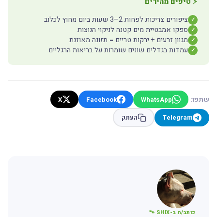
⚡ טיפים מהירים
ציפורים צריכות לפחות 2–3 שעות ביום מחוץ לכלוב
✓
ספקו אמבטיית מים קטנה לניקוי הנוצות
✓
מגוון זרעים + ירקות טריים = תזונה מאוזנת
✓
עמדות בגדלים שונים שומרות על בריאות הרגליים
✓
שתפו:
X
Facebook
WhatsApp
Telegram
העתק
כותב/ת ב-SHIX 🐾