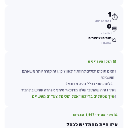
1
⏱️
דקת קריאה
0
💬
תגובות
תוכים וציפורים
📂
קטגוריה
📖 תוכן העניינים
1
האם תוכים יכולים לחוות דיכאון? כן, וזה קורה יותר משאתם
חושבים!
2
למה תוכי בכלל נהיה מדוכא?
3
איך נזהה שהתוכי שלנו מדוכא? סימני אזהרה שחשוב להכיר
4
איך מטפלים בדיכאון אצל תוכים? צעדים מעשיים
📊 סקר מהיר ·
1,847
הצביעו
איזו חיית מחמד יש לכם?