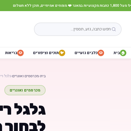
✨ מעל 1,800 כתבות מקצועיות במאגר
·
❤️ מומחים אמיתיים, תוכן ללא תשלום
בית
כלבים גזעיים
תוכים וציפורים
בריאות
🐶
🐦
🐶
🏠
בית
›
מכרסמים ואוגרים
›
גלגל רי
מכרסמים ואוגרים
גלגל רי
לבחור נ