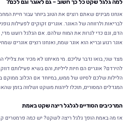
למה גלגל שקט כל כך חשוב – גם לאוגר וגם לכם?
אנחנו מבינים שאתם רוצים את הטוב ביותר עבור חיית המחמ
לבריאות ולרווחה של האוגר. אוגרים זקוקים לפעילות גופנית
הדם, וגם כדי לגרות את המוח שלהם. אם הגלגל רועש מדי,
אוגר רגוע ובריא הוא אוגר שמח, ואנחנו רוצים אוגרים שמחי
מצד שני, בואו נדבר עליכם. מי מאיתנו לא מכיר את צלילי
להירדם? אוגרים הם חיות ליליות, והם בשיא פעילותם דווק
הלילות שלכם לסיוט של ממש, במיוחד אם הכלוב ממוקם בחד
המגדלים המסורים, תוכלו ליהנות משקט ושלווה בזמן שהאו
המרכיבים הסודיים לגלגל ריצה שקט באמת
אז מה באמת הופך גלגל ריצה לשקט? יש כמה פרמטרים קרי