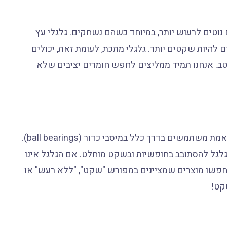
 נוטים לרעוש יותר, במיוחד כשהם נשחקים. גלגלי עץ
ים להיות שקטים יותר. גלגלי מתכת, לעומת זאת, יכולים
טב. אנחנו תמיד ממליצים לחפש חומרים יציבים שלא
זהו כנראה הפרמטר החשוב ביותר. גלגלי ריצה שקטים באמת משתמשים בדרך כלל במיסבי כדור (ball bearings).
לגל להסתובב בחופשיות ובשקט מוחלט. אם הגלגל אינו
 חפשו מוצרים שמציינים במפורש "שקט", "ללא רעש" או
קט!