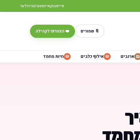
פייסבוק
אינסטגרם
ניוזלטר
🔖 שמורים
❤️ הצטרפו לקהילה
ארנבים
אילוף כלבים
חיות מחמד
🐶
🐶
🐹
ך
מחמד