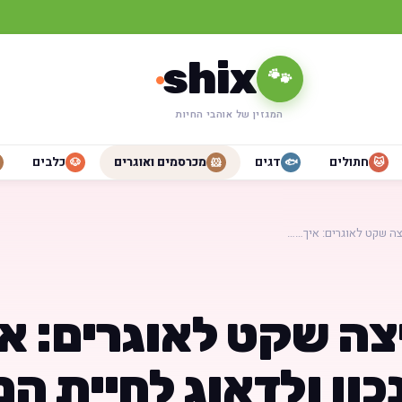
shix
🐾
המגזין של אוהבי החיות
חתולים
דגים
מכרסמים ואוגרים
כלבים
🐶
🐹
🐟
🐱
צה שקט לאוגרים: איך……
צה שקט לאוגרים: אי
כון ולדאוג לחיית ה