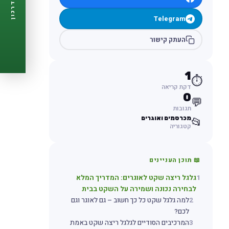
דרכון
🩺
תזכורות ביקורת
Telegram
📋
פרופיל מלא
🆓
חינם לגמרי
העתק קישור
צור דרכון עכשיו ←
1
⏱️
דקת קריאה
0
💬
תגובות
מכרסמים ואוגרים
📂
קטגוריה
📖 תוכן העניינים
1
גלגל ריצה שקט לאוגרים: המדריך המלא
לבחירה נכונה ושמירה על השקט בבית
2
למה גלגל שקט כל כך חשוב – גם לאוגר וגם
לכם?
3
המרכיבים הסודיים לגלגל ריצה שקט באמת