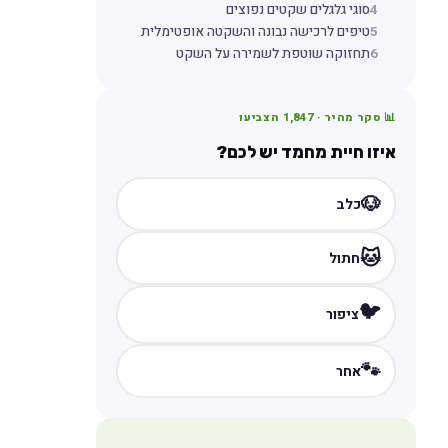
4
סוגי גלגלים שקטים נפוצים
5
טיפים לרכישה נבונה והשקטה אופטימלית
6
תחזוקה שוטפת לשמירה על השקט
📊 סקר מהיר ·
1,847
הצביעו
איזו חיית מחמד יש לכם?
🐶
כלב
🐱
חתול
🐦
ציפור
🐾
אחר