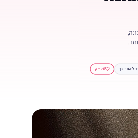
נה,
תר.
ר לאחר כך
0
לייק