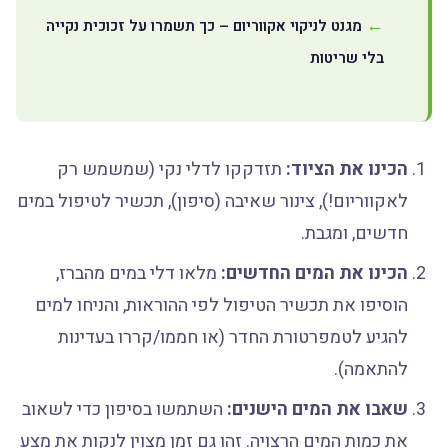
מגנט לניקוי אקווריום – כך תשמרו על זכוכית נקייה
בלי שריטות
הכינו את הציוד:
תזדקקו לדלי נקי (שמשמש רק
לאקווריום!), צינור שאיבה (סיפון), תכשיר לטיפול במים
חדשים, ומגבת.
הכינו את המים החדשים:
מלאו דלי במים מהברז,
הוסיפו את תכשיר הטיפול לפי ההוראות, והניחו למים
להגיע לטמפרטורת החדר (או חממו/קררו בעדינות
להתאמה).
שאבו את המים הישנים:
השתמשו בסיפון כדי לשאוב
את כמות המים הרצויה. זהו גם זמן מצוין לנקות את מצע