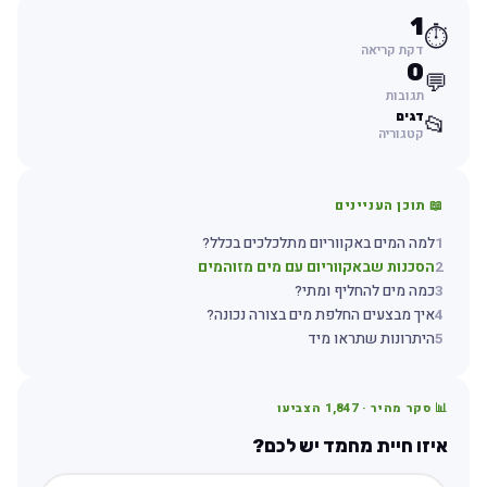
1
⏱️
דקת קריאה
0
💬
תגובות
דגים
📂
קטגוריה
📖 תוכן העניינים
1
למה המים באקווריום מתלכלכים בכלל?
2
הסכנות שבאקווריום עם מים מזוהמים
3
כמה מים להחליף ומתי?
4
איך מבצעים החלפת מים בצורה נכונה?
5
היתרונות שתראו מיד
📊 סקר מהיר ·
1,847
הצביעו
איזו חיית מחמד יש לכם?