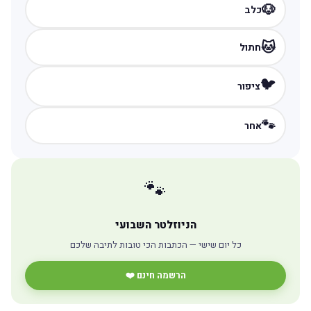
🐶
כלב
🐱
חתול
🐦
ציפור
🐾
אחר
🐾
הניוזלטר השבועי
כל יום שישי — הכתבות הכי טובות לתיבה שלכם
הרשמה חינם ❤️