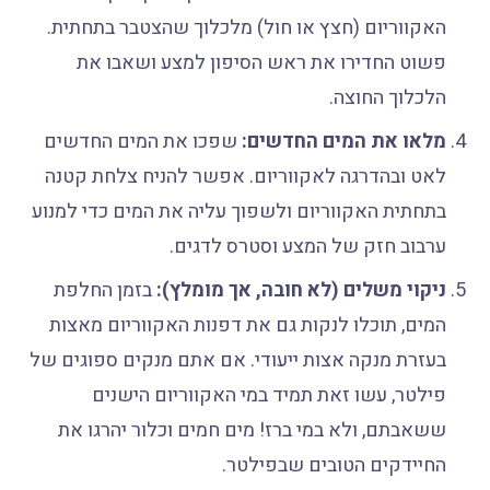
האקווריום (חצץ או חול) מלכלוך שהצטבר בתחתית.
פשוט החדירו את ראש הסיפון למצע ושאבו את
הלכלוך החוצה.
מלאו את המים החדשים:
שפכו את המים החדשים
לאט ובהדרגה לאקווריום. אפשר להניח צלחת קטנה
בתחתית האקווריום ולשפוך עליה את המים כדי למנוע
ערבוב חזק של המצע וסטרס לדגים.
ניקוי משלים (לא חובה, אך מומלץ):
בזמן החלפת
המים, תוכלו לנקות גם את דפנות האקווריום מאצות
בעזרת מנקה אצות ייעודי. אם אתם מנקים ספוגים של
פילטר, עשו זאת תמיד במי האקווריום הישנים
ששאבתם, ולא במי ברז! מים חמים וכלור יהרגו את
החיידקים הטובים שבפילטר.