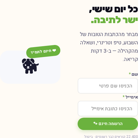
ל יום שישי,
שר לתיבה.
בחר מהכתבות הטובות של
שבוע, טיפ וטרינרי, ושאלה
מהקהילה — ב-3 דקות
❤️ חינם לתמיד
🐕
ריאה.
ם
*
ימייל
*
הרשמה חינם 🐾
22,400 קוראים כבר רשומים · ביטול