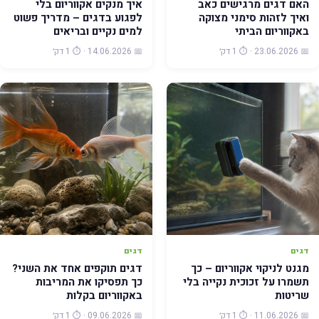
האם דגים מרגישים כאב
איך מנקים אקווריום בלי
ואיך לזהות סימני מצוקה
לפגוע בדגים – מדריך פשוט
באקווריום הביתי
למים נקיים ובריאים
📅 23.06.2026 · ⏱️ 1 דק׳
📅 14.06.2026 · ⏱️ 1 דק׳
דגים
דגים
מגנט לניקוי אקווריום – כך
דגים תוקפים אחד את השני?
תשמרו על זכוכית נקייה בלי
כך תפסיקו את המריבות
שריטות
באקווריום בקלות
📅 11.06.2026 · ⏱️ 1 דק׳
📅 09.06.2026 · ⏱️ 1 דק׳