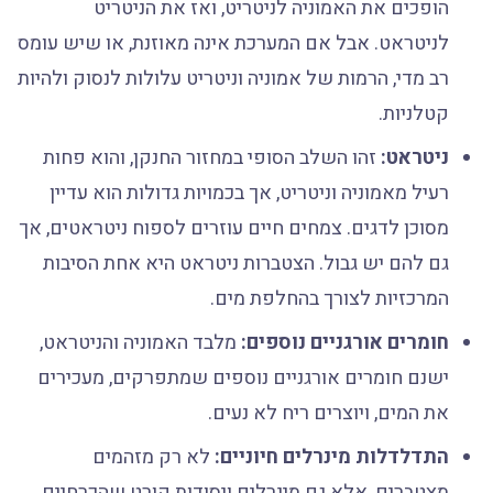
הופכים את האמוניה לניטריט, ואז את הניטריט
לניטראט. אבל אם המערכת אינה מאוזנת, או שיש עומס
רב מדי, הרמות של אמוניה וניטריט עלולות לנסוק ולהיות
קטלניות.
ניטראט:
זהו השלב הסופי במחזור החנקן, והוא פחות
רעיל מאמוניה וניטריט, אך בכמויות גדולות הוא עדיין
מסוכן לדגים. צמחים חיים עוזרים לספוח ניטראטים, אך
גם להם יש גבול. הצטברות ניטראט היא אחת הסיבות
המרכזיות לצורך בהחלפת מים.
חומרים אורגניים נוספים:
מלבד האמוניה והניטראט,
ישנם חומרים אורגניים נוספים שמתפרקים, מעכירים
את המים, ויוצרים ריח לא נעים.
התדלדלות מינרלים חיוניים:
לא רק מזהמים
מצטברים, אלא גם מינרלים ויסודות קורט שהכרחיים