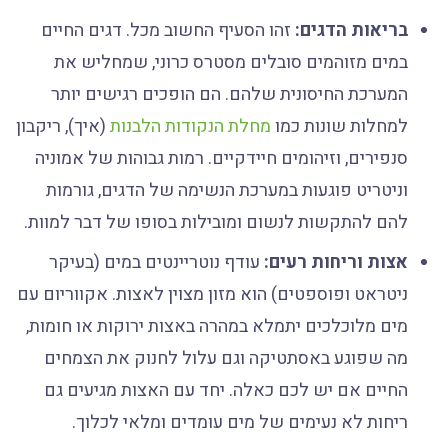
בריאות הדגים:
זהו הסעיף החשוב מכל. דגים החיים
במים מזוהמים סובלים מסטרס כרוני, שמחליש את
המערכת החיסונית שלהם. הם הופכים רגישים יותר
למחלות שונות כמו
מחלת הנקודות הלבנות
(איך), ריקבון
סנפירים, וזיהומים חיידקיים. רמות גבוהות של אמוניה
וניטריט פוגעות במערכת הנשימה של הדגים, גורמות
להם להתקשות לנשום ומובילות בסופו של דבר למוות.
אצות וריחות רעים:
עודף נוטריינטים במים (בעיקר
ניטראט ופוספטים) הוא מזון מצוין לאצות. אקווריום עם
מים מלוכלכים יתמלא במהרה באצות ירוקות או חומות,
מה שפוגע באסתטיקה וגם עלול לחנוק את הצמחים
החיים אם יש לכם כאלה. יחד עם האצות מגיעים גם
ריחות לא נעימים של מים עומדים ומלאי לכלוך.