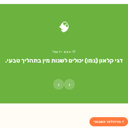
🧠
💡 האם ידעת?
דגי קלאון (נמו) יכולים לשנות מין בתהליך טבעי.
›
‹
⚡ הניוזלטר השבועי