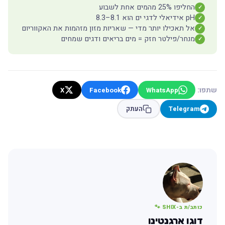
החליפו 25% מהמים אחת לשבוע
✓
pH אידיאלי לדגי ים הוא 8.1–8.3
✓
אל תאכילו יותר מדי — שאריות מזון מזהמות את האקווריום
✓
מנחר/פילטר חזק = מים בריאים ודגים שמחים
✓
שתפו:
X
Facebook
WhatsApp
Telegram
העתק
כותב/ת ב-SHIX 🐾
דוגו ארגנטינו