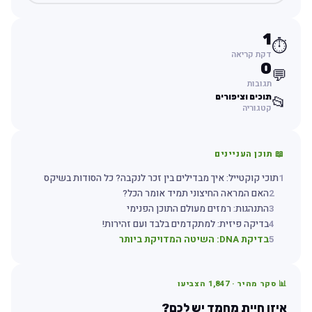
1
⏱️
דקת קריאה
0
💬
תגובות
תוכים וציפורים
📂
קטגוריה
📖 תוכן העניינים
1
תוכי קוקטייל: איך מבדילים בין זכר לנקבה? כל הסודות בשיקס
2
האם המראה החיצוני תמיד אומר הכל?
3
התנהגות: רמזים מעולם התוכן הפנימי
4
בדיקה פיזית: למתקדמים בלבד ועם זהירות!
5
בדיקת DNA: השיטה המדויקת ביותר
📊 סקר מהיר ·
1,847
הצביעו
איזו חיית מחמד יש לכם?