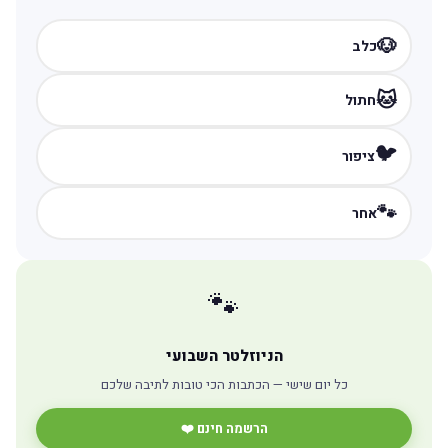
🐶
כלב
🐱
חתול
🐦
ציפור
🐾
אחר
🐾
הניוזלטר השבועי
כל יום שישי — הכתבות הכי טובות לתיבה שלכם
הרשמה חינם ❤️