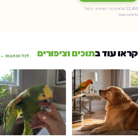
22,400 קוראים כבר רשומים · ביטול
חיצה אחת
ראו עוד ב
תוכים וציפורים
לכל הכתבות ←