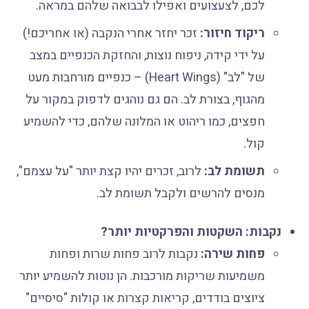
לכם, לצעצועים ואפילו לבבואה שלהם במראה.
ריקוד חיזור:
זכר יחזר אחרי הנקבה (או אחריכם!)
על ידי קידה, ניפוח נוצות, והחזקת הכנפיים במצב
של "לב" (Heart Wings) – כנפיים מורחבות מעט
מהגוף, בצורת לב. הם גם נוהגים לדפוק במקור על
חפצים, כמו ריהוט או המלונה שלהם, כדי להשמיע
קול.
תשומת לב:
לרוב, זכרים יהיו קצת יותר "על עצמם",
מנסים להרשים ולקבל תשומת לב.
נקבות: השקטות והפרקטיות יותר?
פחות שירה:
נקבות לרוב פחות שרות ופחות
משמיעות שריקות מורכבות. הן נוטות להשמיע יותר
ציוצים בודדים, קריאות קצרות או קולות "סיסיים"