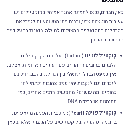
מסתבכים!
כאן, חברים, נכנס לתמונה אתגר אמיתי. בקוקטיילים יש
עשרות מוטציות צבע, ורבות מהן מטשטשות לגמרי את
ההבדלים הוויזואליים המצוינים למעלה. בואו נדבר על כמה
מהמוכרות שבהן:
קוקטייל לוטינו (Lutino):
אלו הם הקוקטיילים
הלבנים-צהובים החמודים עם העיניים האדומות. אצלם,
אין כמעט הבדל ויזואלי
בין זכר לנקבה בבגרות! גם
לזכרים וגם לנקבות יהיו פנים צהובות וכתמי לחי
כתומים. מה עושים? מחפשים רמזים אחרים, כמו
התנהגות או בדיקת DNA.
קוקטייל פנינה (Pearl):
מוטציית הפנינה מתאפיינת
בדוגמה יפהפייה של קשקשים על הנוצות. אלא שכאן