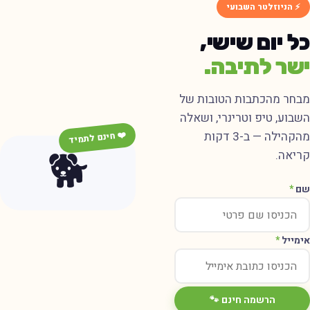
⚡ הניוזלטר השבועי
ל יום שישי,
שר לתיבה.
בחר מהכתבות הטובות של
שבוע, טיפ וטרינרי, ושאלה
מהקהילה — ב-3 דקות
❤️ חינם לתמיד
🐕
ריאה.
ם
*
ימייל
*
הרשמה חינם 🐾