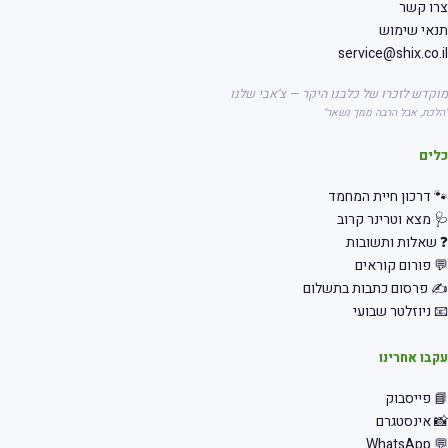
רו קשר
אי שימוש
service@shix.co.
קדש לזכרו של כלבנו היקר — צ'אבי שלנו
לכת, אבל הרבה ממך נשאר"
לים
 דרכון חיית המחמד
 מצא וטרינר קרוב
שאלות ותשובות
 פורום קוראים
 פרסום כתבות בתשלום
 ניוזלטר שבועי
בו אחרינו
 פייסבוק
 אינסטגרם
💬 Wha