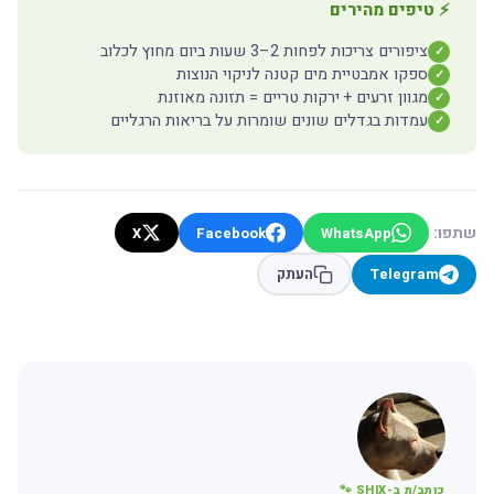
⚡ טיפים מהירים
ציפורים צריכות לפחות 2–3 שעות ביום מחוץ לכלוב
✓
ספקו אמבטיית מים קטנה לניקוי הנוצות
✓
מגוון זרעים + ירקות טריים = תזונה מאוזנת
✓
עמדות בגדלים שונים שומרות על בריאות הרגליים
✓
שתפו:
X
Facebook
WhatsApp
Telegram
העתק
כותב/ת ב-SHIX 🐾