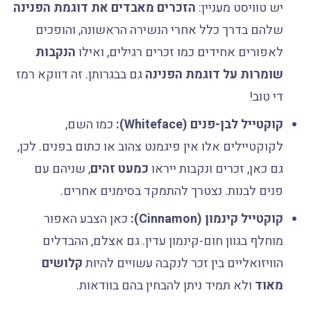
יש טוויסט מעניין:
הזכרים מאבדים את דוגמת הפנינה
שלהם בדרך כלל אחרי הנשירה הראשונה, והופכים
לאפורים אחידים כמו זכרים רגילים, ואילו
הנקבות
שומרות על דוגמת הפנינה
גם בבגרותן. זה דווקא רמז
די טוב!
קוקטייל לבן-פנים (Whiteface):
כמו השם,
לקוקטיילים אלו אין פיגמנט צהוב או כתום בפנים. לכן,
גם כאן, זכרים ונקבות ייראו
כמעט זהים
, שניהם עם
פנים לבנות. נצטרך להתמקד בסימנים אחרים.
קוקטייל קינמון (Cinnamon):
כאן הצבע האפור
מוחלף בגוון חום-קינמון עדין. גם אצלם, ההבדלים
הוויזואליים בין זכר לנקבה עשויים להיות
קלושים
מאוד
ולא תמיד ניתן להבחין בהם בוודאות.