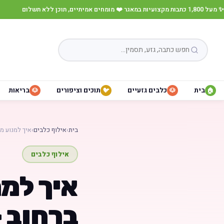
✨ מעל 1,800 כתבות מקצועיות במאגר
·
❤️ מומחים אמיתיים, תוכן ללא תשלום
בית
כלבים גזעיים
תוכים וציפורים
בריאות
🐶
🐦
🐶
🏠
בית
›
אילוף כלבים
›
איך למנוע מ
אילוף כלבים
איך למנ
ברחוב –