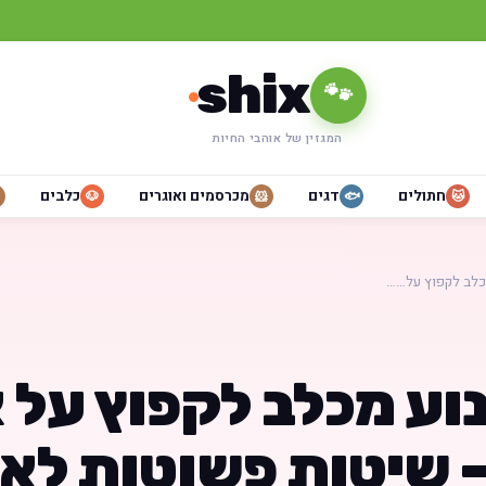
shix
🐾
המגזין של אוהבי החיות
חתולים
דגים
מכרסמים ואוגרים
כלבים
🐶
🐹
🐟
🐱
כלב לקפוץ על……
וע מכלב לקפוץ על 
 שיטות פשוטות לאי