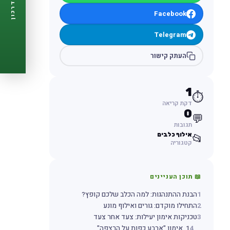
דרכון
🩺
תזכורות ביקורת
Facebook
📋
פרופיל מלא
🆓
חינם לגמרי
Telegram
צור דרכון עכשיו ←
העתק קישור
1
⏱️
דקת קריאה
0
💬
תגובות
אילוף כלבים
📂
קטגוריה
📖 תוכן העניינים
1
הבנת ההתנהגות: למה הכלב שלכם קופץ?
2
התחילו מוקדם: גורים ואילוף מונע
3
טכניקות אימון יעילות: צעד אחר צעד
4
1. אימון "ארבע כפות על הרצפה"