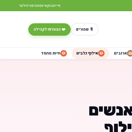
פייסבוק
אינסטגרם
ניוזלטר
🔖 שמורים
❤️ הצטרפו לקהילה
ארנבים
אילוף כלבים
חיות מחמד
🐶
🐶
🐹
אנשים
לוף