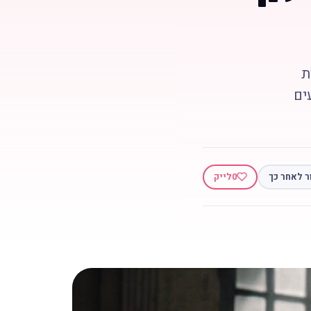
ת
ים
ר לאחר כך
0
לייק