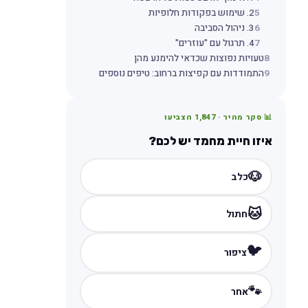
5
2. שימוש בפקודות חלופיות
6
3. ניהול הסביבה
7
4. תרגול עם "עוזרים"
8
טעויות נפוצות שכדאי להימנע מהן
9
התמודדות עם קפיצות ברחוב: טיפים נוספים
📊 סקר מהיר ·
1,847
הצביעו
איזו חיית מחמד יש לכם?
🐶
כלב
🐱
חתול
🐦
ציפור
🐾
אחר