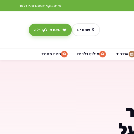
פייסבוק
אינסטגרם
ניוזלטר
🔖 שמורים
❤️ הצטרפו לקהילה
ארנבים
אילוף כלבים
חיות מחמד
🐶
🐶
🐹
ר
על