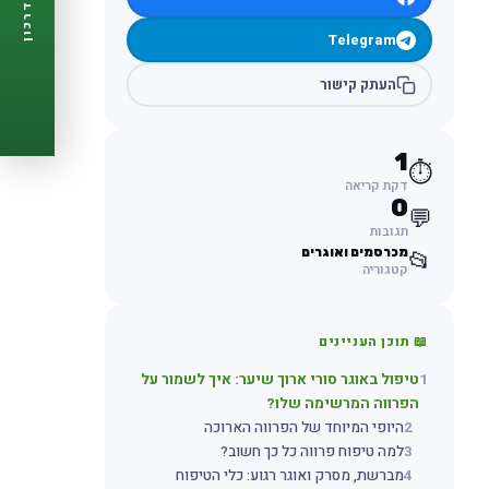
דרכון
🩺
תזכורות ביקורת
Telegram
📋
פרופיל מלא
🆓
חינם לגמרי
העתק קישור
צור דרכון עכשיו ←
1
⏱️
דקת קריאה
0
💬
תגובות
מכרסמים ואוגרים
📂
קטגוריה
📖 תוכן העניינים
1
טיפול באוגר סורי ארוך שיער: איך לשמור על
הפרווה המרשימה שלו?
2
היופי המיוחד של הפרווה הארוכה
3
למה טיפוח פרווה כל כך חשוב?
4
מברשת, מסרק ואוגר רגוע: כלי הטיפוח