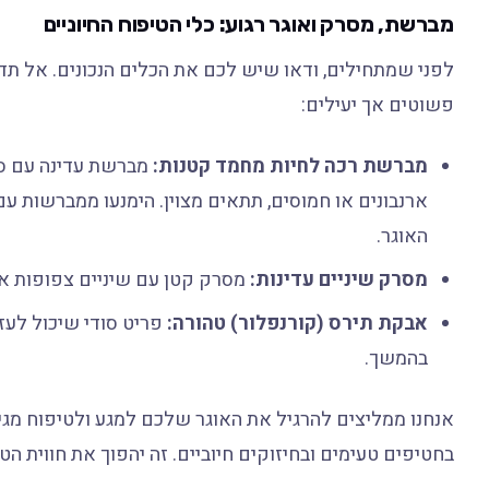
מברשת, מסרק ואוגר רגוע: כלי הטיפוח החיוניים
לפני שמתחילים, ודאו שיש לכם את הכלים הנכונים. אל תד
פשוטים אך יעילים:
מברשת רכה לחיות מחמד קטנות:
מברשת עדינה עם סיב
ארנבונים או חמוסים, תתאים מצוין. הימנעו ממברשות ע
האוגר.
מסרק שיניים עדינות:
מסרק קטן עם שיניים צפופות אך 
אבקת תירס (קורנפלור) טהורה:
פריט סודי שיכול לעז
בהמשך.
אנחנו ממליצים להרגיל את האוגר שלכם למגע ולטיפוח מגיל צ
בחטיפים טעימים ובחיזוקים חיוביים. זה יהפוך את חווית הט