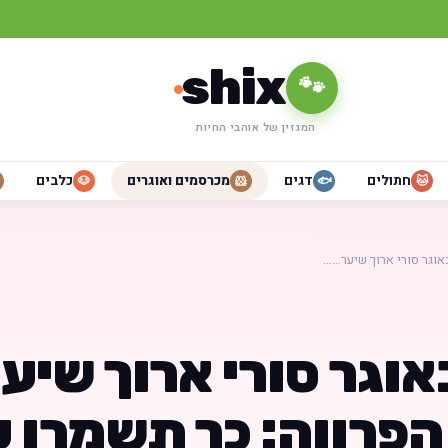
shix
🐾
המגזין של אוהבי החיות
חתולים
דגים
מכרסמים ואוגרים
כלבים
🐶
🐹
🐟
🐱
אוגר סורי ארוך שיער……
אוגר סורי ארוך שיע
הפרווה: כך תשמרו 