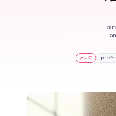
ווה
ה.
ר לאחר כך
0
לייק