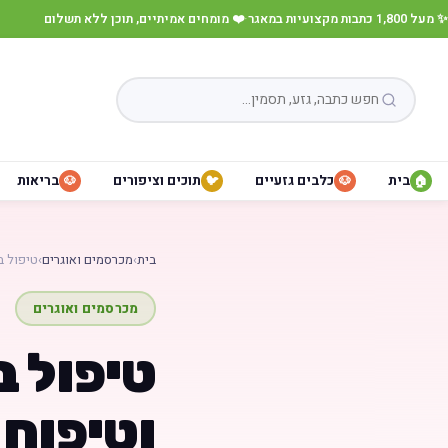
✨ מעל 1,800 כתבות מקצועיות במאגר
·
❤️ מומחים אמיתיים, תוכן ללא תשלום
בית
כלבים גזעיים
תוכים וציפורים
בריאות
🐶
🐦
🐶
🏠
בית
›
מכרסמים ואוגרים
›
טיפול ב
מכרסמים ואוגרים
טיפול ב
וטיפוח 