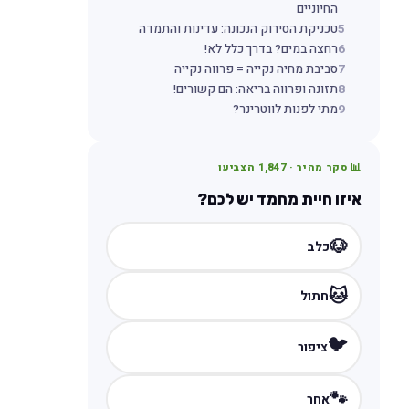
החיוניים
5
טכניקת הסירוק הנכונה: עדינות והתמדה
6
רחצה במים? בדרך כלל לא!
7
סביבת מחיה נקייה = פרווה נקייה
8
תזונה ופרווה בריאה: הם קשורים!
9
מתי לפנות לווטרינר?
📊 סקר מהיר ·
1,847
הצביעו
איזו חיית מחמד יש לכם?
🐶
כלב
🐱
חתול
🐦
ציפור
🐾
אחר