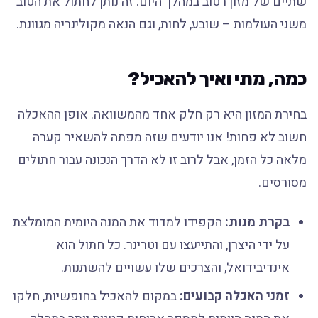
שתיים של מזון רטוב במהלך היום. זה נותן לחתול את הטוב
משני העולמות – שובע, לחות, וגם הנאה מקולינריה מגוונת.
כמה, מתי ואיך להאכיל?
בחירת המזון היא רק חלק אחד מהמשוואה. אופן ההאכלה
חשוב לא פחות! אנו יודעים שזה מפתה להשאיר קערה
מלאה כל הזמן, אבל לרוב זו לא הדרך הנכונה עבור חתולים
מסורסים.
בקרת מנות:
הקפידו למדוד את המנה היומית המומלצת
על ידי היצרן, והתייעצו עם וטרינר. כל חתול הוא
אינדיבידואל, והצרכים שלו עשויים להשתנות.
זמני האכלה קבועים:
במקום להאכיל בחופשיות, חלקו