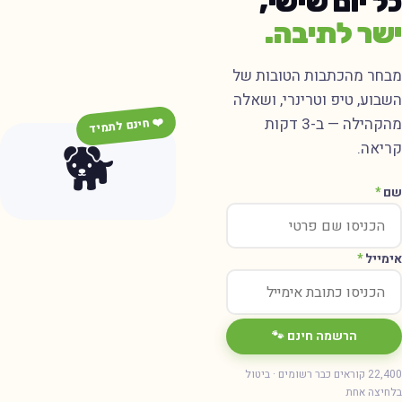
ל יום שישי,
שר לתיבה.
בחר מהכתבות הטובות של
שבוע, טיפ וטרינרי, ושאלה
מהקהילה — ב-3 דקות
❤️ חינם לתמיד
🐕
ריאה.
ם
*
ימייל
*
הרשמה חינם 🐾
22,400 קוראים כבר רשומים · ביטול
חיצה אחת