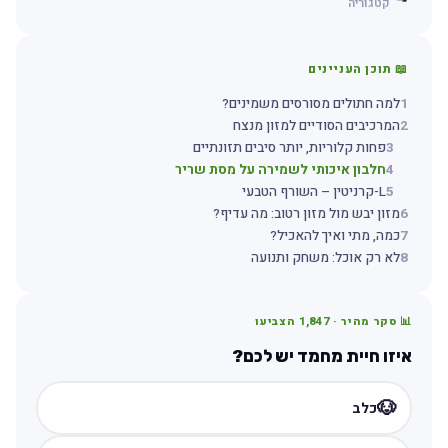
קטגוריה
📖 תוכן העניינים
1
למה חתולים מסורסים משמינים?
2
המרכיבים הסודיים למזון מנצח
3
פחות קלוריות, יותר סיבים תזונתיים
4
חלבון איכותי לשמירה על מסת שריר
5
L-קרניטין – השורף הטבעי
6
מזון יבש מול מזון רטוב: מה עדיף?
7
כמה, מתי ואיך להאכיל?
8
לא רק אוכל: משחק ותנועה
📊 סקר מהיר ·
1,847
הצביעו
איזו חיית מחמד יש לכם?
🐶
כלב