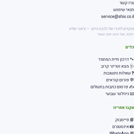
רו קשר
אי שימוש
service@shix.co.
קדש לזכרו של כלבנו היקר — צ'אבי שלנו
לכת, אבל הרבה ממך נשאר"
לים
 דרכון חיית המחמד
 מצא וטרינר קרוב
שאלות ותשובות
 פורום קוראים
 פרסום כתבות בתשלום
 ניוזלטר שבועי
בו אחרינו
 פייסבוק
 אינסטגרם
💬 Wha