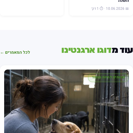
השנה
📅 10.06.2026 · ⏱️ 1 דק׳
וד מ
דוגו ארגנטינו
לכל המאמרים ←
שרותים לחיות מחמד