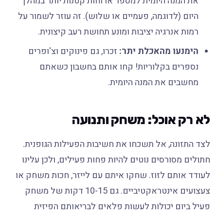
את המנה היומית למספר ארוחות קטנות יותר במהלך
היום (לדוגמה, פעמיים או שלוש). זה עוזר לשמור על
רמות אנרגיה יציבות ומונע תחושת רעב קיצונית.
הימנעו מהאכלת יתר:
זכרו, גם פינוקים וצ'ופרים
נספרים בקלוריות! קחו אותם בחשבון כשאתם
מחשבים את המנה היומית.
לא רק אוכל: משחק ותנועה
לצד התזונה, אל תשכחו את חשיבות הפעילות הגופנית.
חתולים מסורסים נוטים להיות פחות פעילים, ולכן עלינו
לעודד אותם לזוז. שחקו איתם עם לייזר, חכות משחק או
צעצועים אינטראקטיביים. גם 10-15 דקות של משחק
פעיל ביום יכולות לעשות פלאים לבריאותם הפיזית