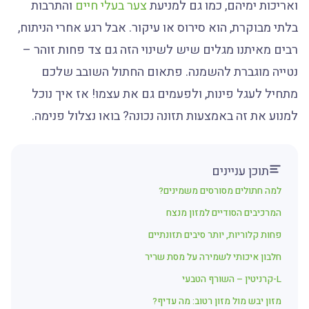
ואריכות ימיהם, כמו גם למניעת
צער בעלי חיים
והתרבות
בלתי מבוקרת, הוא סירוס או עיקור. אבל רגע אחרי הניתוח,
רבים מאיתנו מגלים שיש לשינוי הזה גם צד פחות זוהר –
נטייה מוגברת להשמנה. פתאום החתול השובב שלכם
מתחיל לעגל פינות, ולפעמים גם את עצמו! אז איך נוכל
למנוע את זה באמצעות תזונה נכונה? בואו נצלול פנימה.
תוכן עניינים
למה חתולים מסורסים משמינים?
המרכיבים הסודיים למזון מנצח
פחות קלוריות, יותר סיבים תזונתיים
חלבון איכותי לשמירה על מסת שריר
L-קרניטין – השורף הטבעי
מזון יבש מול מזון רטוב: מה עדיף?