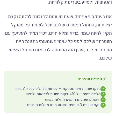
והנפשית, ולסייע בשריפת קלוריות.
אנו בשיקס מאמינים שעם תשומת לב נכונה לתזונה וקצת
יצירתיות, החתול המסורס שלכם יוכל לשמור על משקל
תקין, להיות שמח, בריא ומלא חיים. זכרו תמיד להתייעץ עם
הווטרינר שלכם לפני כל שינוי משמעותי בתזונת חיית
המחמד שלכם, שכן הוא המומחה לבריאות החתול האישי
שלכם.
⚡ טיפים מהירים
בדקו שתיית מים מספקת — לפחות 50 מ"ל לכל ק"ג ביום
✓
הליכה יומית של 30+ דקות חיונית לבריאות ולנפש
✓
חיסונים שנתיים מונעים מחלות קשות
✓
ניקוי שיניים 3 פעמים בשבוע מונע מחלות חניכיים
✓