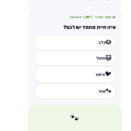
📊 סקר מהיר ·
1,847
הצביעו
איזו חיית מחמד יש לכם?
🐶
כלב
🐱
חתול
🐦
ציפור
🐾
אחר
🐾