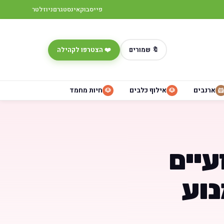
פייסבוק
אינסטגרם
ניוזלטר
🔖 שמורים
❤️ הצטרפו לקהילה
ארנבים
אילוף כלבים
חיות מחמד
🐶
🐶
🐹
עיים
נוע