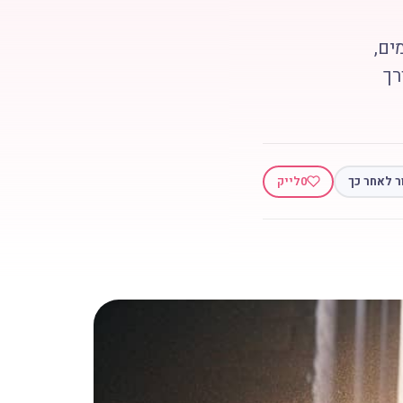
ים,
רך
ר לאחר כך
0
לייק