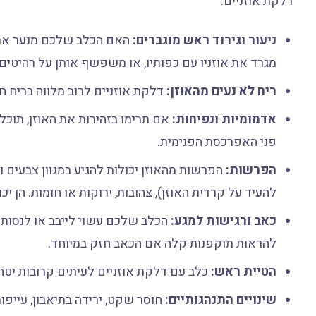
דלקת אוזניים:
ניעור וגירוד ראש מוגברים:
האם הכלב שלכם מנער את ה
מגרד את אוזניו עם כפותיו, או משפשף אותן על רהיטים 
ריח לא נעים מהאוזן:
דלקת אוזניים לרוב מלווה בריח ח
אדמומיות ונפיחות:
אם תרימו בזהירות את האוזן, תוכל
פני האפרכסת הפנימית.
הפרשות:
הפרשות מהאוזן יכולות להגיע במגוון צבעים ו
להעיד על קרדית האוזן), צהובות, ירוקות או חומות. הן יכו
כאב ורגישות למגע:
הכלב שלכם עשוי לייבב או לנסות 
להראות תוקפנות קלה אם הכאב חזק במיוחד.
הטיית ראש:
כלב עם דלקת אוזניים לעיתים קרובות יטה 
שינויים התנהגותיים:
חוסר שקט, ירידה בתיאבון, עייפות