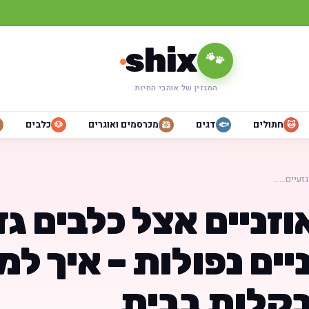
shix
🐾
המגזין של אוהבי החיות
חתולים
דגים
מכרסמים ואוגרים
כלבים
🐶
🐹
🐟
🐱
גזעיים……
זניים אצל כלבים גז
יים נפולות – איך למ
בקלות בבית