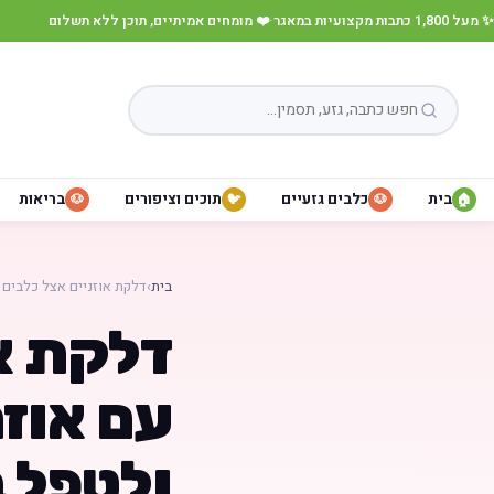
✨ מעל 1,800 כתבות מקצועיות במאגר
·
❤️ מומחים אמיתיים, תוכן ללא תשלום
בית
כלבים גזעיים
תוכים וציפורים
בריאות
🐶
🐦
🐶
🏠
בית
›
דלקת אוזניים אצל כלבים 
דלקת או
עם אוזנ
ולטפל 