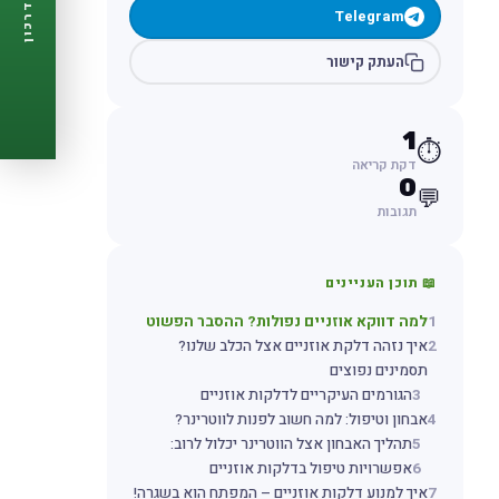
דרכון
Telegram
🩺
תזכורות ביקורת
📋
פרופיל מלא
העתק קישור
🆓
חינם לגמרי
צור דרכון עכשיו ←
1
⏱️
דקת קריאה
0
💬
תגובות
📖 תוכן העניינים
1
למה דווקא אוזניים נפולות? ההסבר הפשוט
2
איך נזהה דלקת אוזניים אצל הכלב שלנו?
תסמינים נפוצים
3
הגורמים העיקריים לדלקות אוזניים
4
אבחון וטיפול: למה חשוב לפנות לווטרינר?
5
תהליך האבחון אצל הווטרינר יכלול לרוב:
6
אפשרויות טיפול בדלקות אוזניים
7
איך למנוע דלקות אוזניים – המפתח הוא בשגרה!