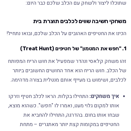
שתוכלו ליצור ולשחק עם הכלב שלכם כבר היום:
משחקי חשיבה שווים לכלבים תוצרת בית
הכינו את החטיפים האהובים על הכלב שלכם, ובואו נתחיל!
1.
"חפש את המטמון" של חטיפים (Treat Hunt)
זהו משחק קלאסי ונהדר שמפעיל את חוש הריח המפותח
של הכלב. חוש הריח הוא אחד החושים החשובים ביותר
לכלבים, ושימוש בו מעייף אותם מנטלית בצורה מדהימה.
איך משחקים:
התחילו בקלות. הראו לכלב חטיף וזרקו
אותו למקום גלוי מעט, ואמרו לו "חפש". כשהוא מוצא,
שבחו אותו בחום. בהדרגה, התחילו להחביא את
החטיפים במקומות קצת יותר מאתגרים – מתחת