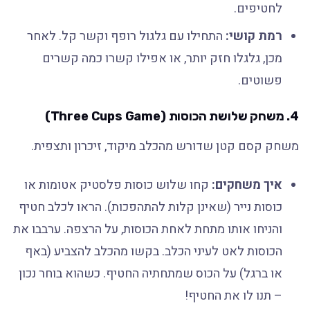
לחטיפים.
רמת קושי:
התחילו עם גלגול רופף וקשר קל. לאחר
מכן, גלגלו חזק יותר, או אפילו קשרו כמה קשרים
פשוטים.
4.
משחק שלושת הכוסות (Three Cups Game)
משחק קסם קטן שדורש מהכלב מיקוד, זיכרון ותצפית.
איך משחקים:
קחו שלוש כוסות פלסטיק אטומות או
כוסות נייר (שאינן קלות להתהפכות). הראו לכלב חטיף
והניחו אותו מתחת לאחת הכוסות, על הרצפה. ערבבו את
הכוסות לאט לעיני הכלב. בקשו מהכלב להצביע (באף
או ברגל) על הכוס שמתחתיה החטיף. כשהוא בוחר נכון
– תנו לו את החטיף!