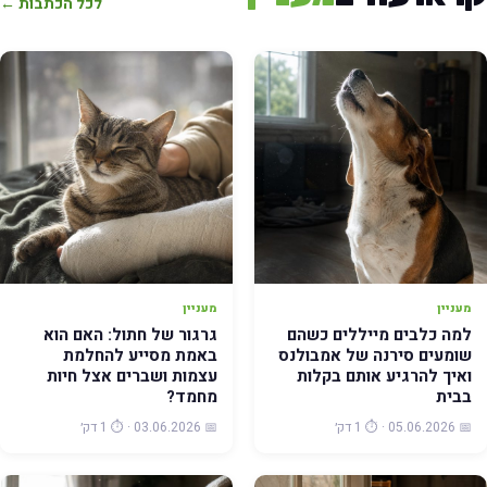
לכל הכתבות ←
מעניין
מעניין
למה כלבים מייללים כשהם
גרגור של חתול: האם הוא
שומעים סירנה של אמבולנס
באמת מסייע להחלמת
ואיך להרגיע אותם בקלות
עצמות ושברים אצל חיות
בבית
מחמד?
📅 05.06.2026 · ⏱️ 1 דק׳
📅 03.06.2026 · ⏱️ 1 דק׳