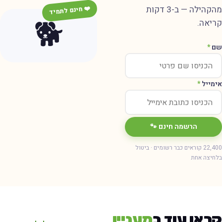
מהקהילה — ב-3 דקות
❤️ חינם לתמיד
🐕
ריאה.
ם
*
ימייל
*
הרשמה חינם 🐾
22,400 קוראים כבר רשומים · ביטול
חיצה אחת
ראו עוד ב
מעניין