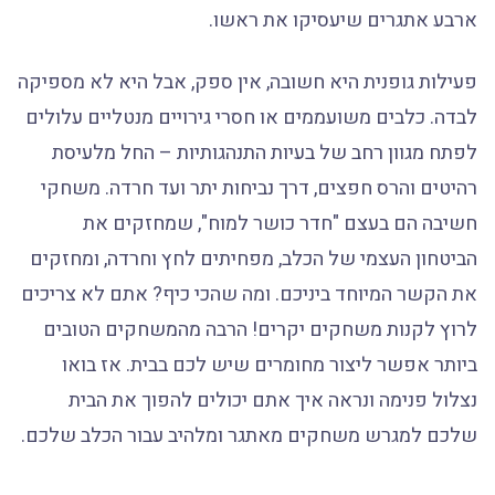
ארבע אתגרים שיעסיקו את ראשו.
פעילות גופנית היא חשובה, אין ספק, אבל היא לא מספיקה
לבדה. כלבים משועממים או חסרי גירויים מנטליים עלולים
לפתח מגוון רחב של בעיות התנהגותיות – החל מלעיסת
רהיטים והרס חפצים, דרך נביחות יתר ועד חרדה. משחקי
חשיבה הם בעצם "חדר כושר למוח", שמחזקים את
הביטחון העצמי של הכלב, מפחיתים לחץ וחרדה, ומחזקים
את הקשר המיוחד ביניכם. ומה שהכי כיף? אתם לא צריכים
לרוץ לקנות משחקים יקרים! הרבה מהמשחקים הטובים
ביותר אפשר ליצור מחומרים שיש לכם בבית. אז בואו
נצלול פנימה ונראה איך אתם יכולים להפוך את הבית
שלכם למגרש משחקים מאתגר ומלהיב עבור הכלב שלכם.