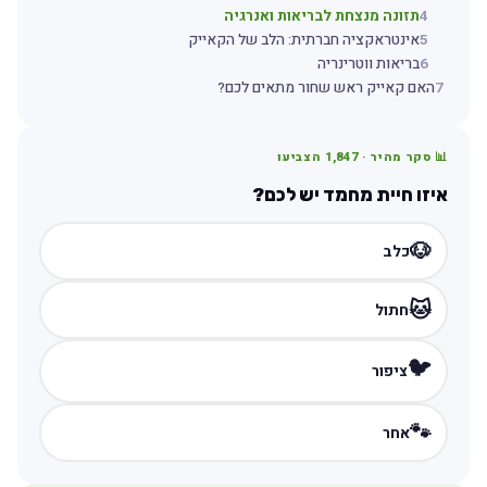
4
תזונה מנצחת לבריאות ואנרגיה
5
אינטראקציה חברתית: הלב של הקאייק
6
בריאות ווטרינריה
7
האם קאייק ראש שחור מתאים לכם?
📊 סקר מהיר ·
1,847
הצביעו
איזו חיית מחמד יש לכם?
🐶
כלב
🐱
חתול
🐦
ציפור
🐾
אחר