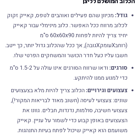
הכלוב המושלם לליצן
גודל:
מכיוון שהם פעילים ואוהבים לטפס, קאייק זקוק
לכלוב מרווח ככל האפשר. כלוב מינימלי עבור קאייק
יחיד צריך להיות לפחות 60x60x90 ס"מ
(רוחבXעומקXגובה), אך ככל שהכלוב גדול יותר, כך ייטב.
חשבו עליו כעל חדר הכושר והמשחקים הפרטי שלו.
סורגים:
ודאו שרווח הסורגים אינו עולה על 1.5-2 ס"מ
כדי למנוע ממנו להיתקע.
צעצועים וגירויים:
הכלוב צריך להיות מלא בצעצועים
שונים: צעצועי לעיסה (חשוב מאוד לבריאות המקור!),
צעצועי חשיבה, סולמות, נדנדות, חבלים. גוונו את
הצעצועים באופן קבוע כדי לשמור על עניין. קאייק
משועמם הוא קאייק שיכול לפתח בעיות התנהגות.