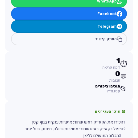
WhatsApp
Facebook
Telegram
העתק קישור
1
⏱️
דקת קריאה
0
💬
תגובות
תוכים וציפורים
📂
קטגוריה
📖 תוכן העניינים
1
הכירו את הקאייק ראש שחור: אישיות ענקית בגוף קטן
2
טיפול בקאייק ראש שחור: מחויבות גדולה, סיפוק גדול יותר
3
הכלוב המושלם לליצן