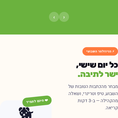
›
‹
⚡ הניוזלטר השבועי
ל יום שישי,
שר לתיבה.
בחר מהכתבות הטובות של
שבוע, טיפ וטרינרי, ושאלה
מהקהילה — ב-3 דקות
❤️ חינם לתמיד
🐕
ריאה.