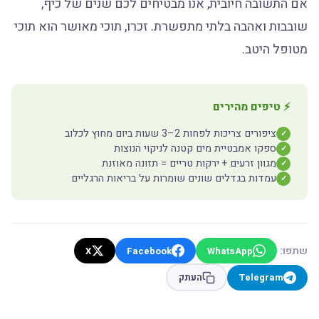
אם התשובה חיובית, אנו מבטיחים לכם שנים של כיף,
שובבות ואהבה בלתי מתפשרת. זכרו, תוכי מאושר הוא תוכי
מטופל היטב.
⚡ טיפים מהירים
ציפורים צריכות לפחות 2–3 שעות ביום מחוץ לכלוב
✓
ספקו אמבטיית מים קטנה לניקוי הנוצות
✓
מגוון זרעים + ירקות טריים = תזונה מאוזנת
✓
עמדות בגדלים שונים שומרות על בריאות הרגליים
✓
שתפו:
X
Facebook
WhatsApp
Telegram
העתק