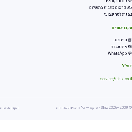
 פורום קוראים
 פרסום כתבות בתשלום
 ניוזלטר שבועי
בו אחרינו
 פייסבוק
 אינסטגרם
💬 Wha
א"ל
service@shix.co.
ס — כל הזכויות שמורות
תקנון
נגישות