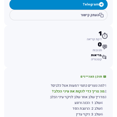
Telegram
העתק קישור
1
⏱️
דקת קריאה
0
💬
תגובות
בריאות
📂
קטגוריה
📖 תוכן העניינים
1
למה נוצרים כתמי דמעות אצל כלבים?
2
מה צריך כדי לנקות את עיני הכלב?
3
מדריך שלב אחר שלב לניקוי עיני הכלב
4
שלב 1: הכנה ורוגע
5
שלב 2: הרטבת הפד
6
שלב 3: ניקוי עדין