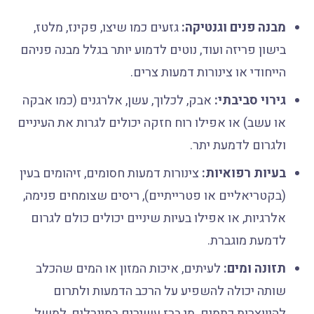
מבנה פנים וגנטיקה:
גזעים כמו שיצו, פקינז, מלטז,
בישון פריזה ועוד, נוטים לדמוע יותר בגלל מבנה פניהם
הייחודי או צינורות דמעות צרים.
גירוי סביבתי:
אבק, לכלוך, עשן, אלרגנים (כמו אבקה
או עשב) או אפילו רוח חזקה יכולים לגרות את העיניים
ולגרום לדמעת יתר.
בעיות רפואיות:
צינורות דמעות חסומים, זיהומים בעין
(בקטריאליים או פטרייתיים), ריסים שצומחים פנימה,
אלרגיות, או אפילו בעיות שיניים יכולים כולם לגרום
לדמעת מוגברת.
תזונה ומים:
לעיתים, איכות המזון או המים שהכלב
שותה יכולה להשפיע על הרכב הדמעות ולתרום
להיווצרות כתמים. מי ברז עשירים במינרלים, למשל,