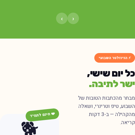
›
‹
⚡ הניוזלטר השבועי
ל יום שישי,
שר לתיבה.
בחר מהכתבות הטובות של
שבוע, טיפ וטרינרי, ושאלה
מהקהילה — ב-3 דקות
❤️ חינם לתמיד
🐕
ריאה.