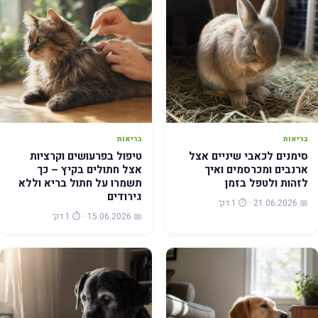
בריאות
בריאות
סימנים לכאבי שיניים אצל
טיפול בפרעושים וקרציות
ארנבים ומכרסמים ואיך
אצל חתולים בקיץ – כך
לזהות ולטפל בזמן
תשמרו על חתול בריא וללא
גירודים
📅 21.06.2026 · ⏱️ 1 דק׳
📅 15.06.2026 · ⏱️ 1 דק׳