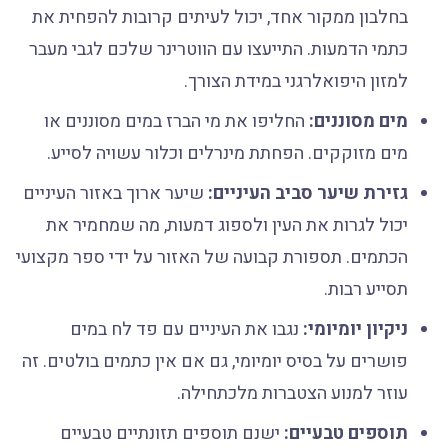
בחלבון ממקור אחד, יכול לעיתים קרובות להפחית את
כתמי הדמעות. התייעצו עם הווטרינר שלכם לגבי מעבר
למזון היפואלרגני במידת הצורך.
מים מסוננים:
החליפו את מי הברז במים מסוננים או
מים מזוקקים. הפחתת מינרלים וכלור עשויה לסייע.
גזירת שיער סביב העיניים:
שיער ארוך באזור העיניים
יכול לגרות את העין ולספוג דמעות, מה שמחמיר את
הכתמים. תספורת קבועה של האזור על ידי ספר מקצועי
תסייע רבות.
ניקיון יומיומי:
נגבו את העיניים עם פד לח במים
פושרים על בסיס יומיומי, גם אם אין כתמים בולטים. זה
עוזר למנוע הצטברות מלכתחילה.
תוספים טבעיים:
ישנם תוספים תזונתיים טבעיים