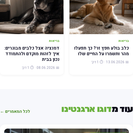
בריאות
בריאות
כלב בולע חפץ זר? כך תפעלו
דמנציה אצל כלבים מבוגרים:
מהר ותשמרו על החיים שלו
איך לזהות מוקדם ולהתמודד
נכון בבית
📅 13.06.2026 · ⏱️ 1 דק׳
📅 08.06.2026 · ⏱️ 1 דק׳
וד מ
דוגו ארגנטינו
לכל המאמרים ←