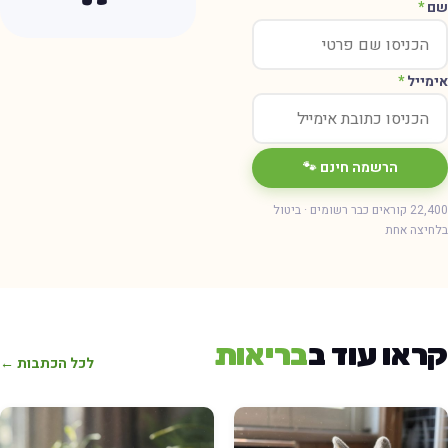
ם
*
ימייל
*
הרשמה חינם 🐾
22,400 קוראים כבר רשומים · ביטול
חיצה אחת
ראו עוד ב
בריאות
לכל הכתבות ←