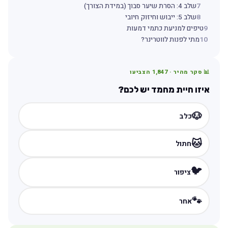
7
שלב 4: הסרת שיער סבוך (במידת הצורך)
8
שלב 5: ייבוש וחיזוק חיובי
9
טיפים למניעת כתמי דמעות
10
מתי לפנות לווטרינר?
📊 סקר מהיר ·
1,847
הצביעו
איזו חיית מחמד יש לכם?
🐶
כלב
🐱
חתול
🐦
ציפור
🐾
אחר