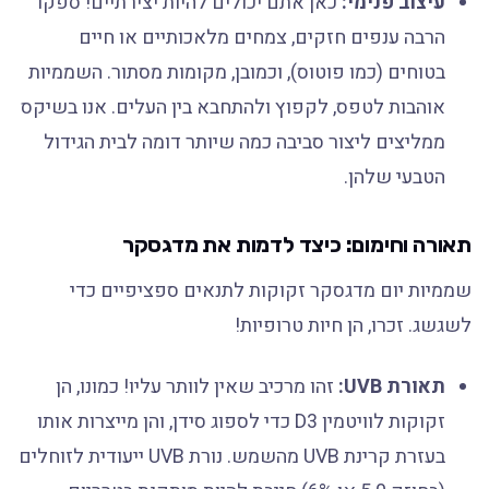
עיצוב פנימי:
כאן אתם יכולים להיות יצירתיים! ספקו
הרבה ענפים חזקים, צמחים מלאכותיים או חיים
בטוחים (כמו פוטוס), וכמובן, מקומות מסתור. השממיות
אוהבות לטפס, לקפוץ ולהתחבא בין העלים. אנו בשיקס
ממליצים ליצור סביבה כמה שיותר דומה לבית הגידול
הטבעי שלהן.
תאורה וחימום: כיצד לדמות את מדגסקר
שממיות יום מדגסקר זקוקות לתנאים ספציפיים כדי
לשגשג. זכרו, הן חיות טרופיות!
תאורת UVB:
זהו מרכיב שאין לוותר עליו! כמונו, הן
זקוקות לוויטמין D3 כדי לספוג סידן, והן מייצרות אותו
בעזרת קרינת UVB מהשמש. נורת UVB ייעודית לזוחלים