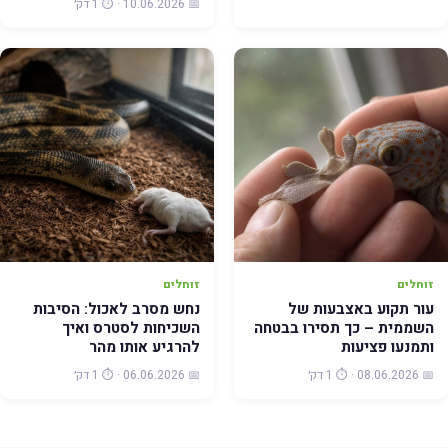
📅 10.06.2026 · ⏱️ 1 דק׳
זוחלים
זוחלים
עור תקוע באצבעות של
נחש מסרב לאכול: הסיבות
השממית – כך תסירו בבטחה
השכיחות לסטרס ואיך
ותמנעו פציעות
להרגיע אותו מהר
📅 08.06.2026 · ⏱️ 1 דק׳
📅 06.06.2026 · ⏱️ 1 דק׳