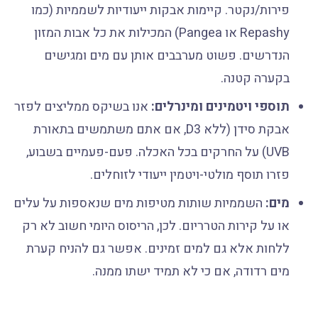
פירות/נקטר. קיימות אבקות ייעודיות לשממיות (כמו
Repashy או Pangea) המכילות את כל אבות המזון
הנדרשים. פשוט מערבבים אותן עם מים ומגישים
בקערה קטנה.
תוספי ויטמינים ומינרלים:
אנו בשיקס ממליצים לפזר
אבקת סידן (ללא D3, אם אתם משתמשים בתאורת
UVB) על החרקים בכל האכלה. פעם-פעמיים בשבוע,
פזרו תוסף מולטי-ויטמין ייעודי לזוחלים.
מים:
השממיות שותות מטיפות מים שנאספות על עלים
או על קירות הטרריום. לכן, הריסוס היומי חשוב לא רק
ללחות אלא גם למים זמינים. אפשר גם להניח קערת
מים רדודה, אם כי לא תמיד ישתו ממנה.