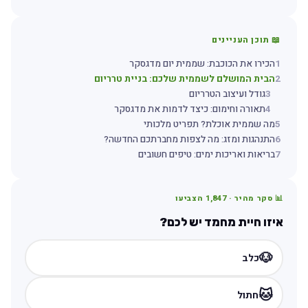
📖 תוכן העניינים
1
הכירו את הכוכבת: שממית יום מדגסקר
2
הבית המושלם לשממית שלכם: בניית טרריום
3
גודל ועיצוב הטרריום
4
תאורה וחימום: כיצד לדמות את מדגסקר
5
מה שממית אוכלת? תפריט מלכותי
6
התנהגות ומזג: מה לצפות מחברתכם החדשה?
7
בריאות ואריכות ימים: טיפים חשובים
📊 סקר מהיר ·
1,847
הצביעו
איזו חיית מחמד יש לכם?
🐶
כלב
🐱
חתול