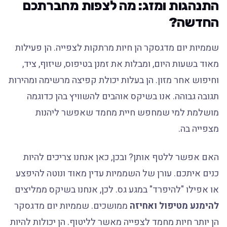
התנהגות ומזג: מה לצפות מחברתכם
החדשה?
שממיות יום מדגסקר הן חיות מרתקות לצפייה. הן פעילות
מאוד בשעות היום, ומבלות את זמנן בטיפוס, שיזוף, ציד,
וחיפוש אחר מזון. הן בעלות יכולת קפיצה מרשימה ומהירות
תגובה גבוהה. אנו בשיקס אוהבים להשוויץ בהן כדוגמה
מושלמת למי שמחפש חיית מחמד שאפשר ליהנות
מצפייה בה.
האם אפשר ללטף אותן? ובכן, כאן אנחנו צריכים להיות
כנים איתכם. עורן של השממיות עדין מאוד ונוטה להיפצע
או אפילו "להיפרד" במגע גס. לכן, אנחנו בשיקס ממליצים
להימנע מטיפול ואחיזה
ממושכים. שממיות יום מדגסקר
הן יותר חיות מחמד לצפייה מאשר לליטוף. הן יכולות להיות