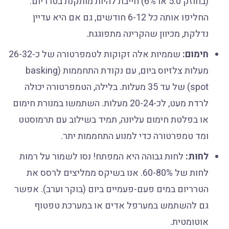
(בחוזק 5.0 או 6%) חייבת להיות מותקנת בטרריום.
החליפו אותה כל 6-12 חודשים, גם אם היא עדיין
נדלקת, מכיוון שהקרינה מתפוגגת.
חימום:
שממיות אלה זקוקות לטמפרטורה של כ-26-32
מעלות צלזיוס ביום, עם נקודת התחממות (basking
spot) של עד 35 מעלות. בלילה, הטמפרטורה יכולה
לרדת מעט, לכ-20-24 מעלות. השתמשו במנורת חימום
או בפלטת חימום עליונה, תמיד בשילוב עם תרמוסטט
ומד טמפרטורה כדי למנוע התחממות יתר.
לחות:
לחות גבוהה היא המפתח! נסו לשמור על רמות
לחות של 60-80%. אנו בשיקס ממליצים לרסס את
הטרריום במים פעם-פעמיים ביום (בוקר וערב). אפשר
גם להשתמש במערפל אדים או במערכת טפטוף
אוטומטית.