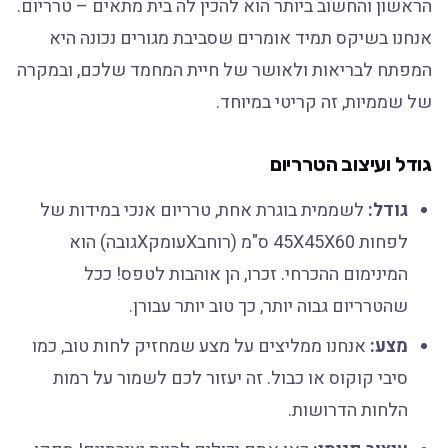
הראשון והחשוב ביותר הוא להכין לה בית מתאים – טרריום.
אנחנו בשיקס תמיד אומרים שסביבת מגורים נכונה היא
המפתח לבריאות ולאושר של חיית המחמד שלכם, ובמקרה
של שממיות, זה קריטי במיוחד.
גודל ועיצוב הטרריום
גודל:
לשממית בוגרת אחת, טרריום אנכי במידות של
לפחות 45X45X60 ס"מ (רוחבXעומקXגובה) הוא
המינימום ההכרחי. זכרו, הן אוהבות לטפס! ככל
שהטרריום גבוה יותר, כך טוב יותר עבורן.
מצע:
אנחנו ממליצים על מצע שמחזיק לחות טוב, כמו
סיבי קוקוס או כבול. זה יעזור לכם לשמור על רמות
הלחות הדרושות.