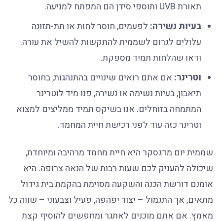
תאורת UVB ותוספי סידן הם המפתח למניעה.
בעיות נשירה:
לפעמים, חוסר לחות או תת-תזונה
עלולים לגרום לשממית להתקשות להשיל את עורה.
ודאו שהלחות תמיד מספקת.
וטרינר:
אם אתם רואים שינויים בהתנהגות, בחוסר
תיאבון, בעיות נשימה או נשירה, פנו מיד לוטרינר
המתמחה בזוחלים. אנו בשיקס תמיד ממליצים למצוא
וטרינר כזה עוד לפני רכישת חיית המחמד.
שממית יום מדגסקר היא חיית מחמד מרהיבה ומיוחדת,
שיכולה להעניק לכם שעות רבות של הנאה צרופה. היא
אומנם דורשת הכנה והשקעה מסוימת בהקמת בית גידול
מתאים, אך התגמול – יצור יפהפה, פעיל וצבעוני – שווה כל
מאמץ. אם אתם מוכנים לאתגר ומחפשים להוסיף קצת