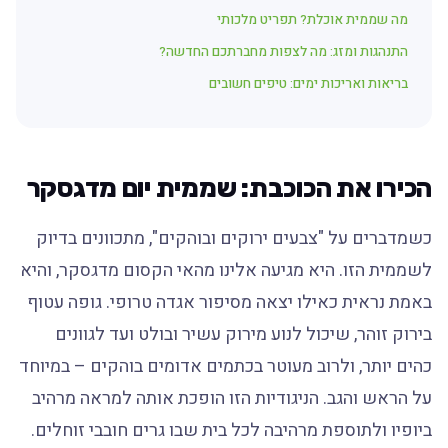
מה שממית אוכלת? תפריט מלכותי
התנהגות ומזג: מה לצפות מחברתכם החדשה?
בריאות ואריכות ימים: טיפים חשובים
הכירו את הכוכבת: שממית יום מדגסקר
כשמדברים על "צבעים ירוקים ובוהקים", מתכוונים בדיוק
לשממית הזו. היא מגיעה אלינו מהאי הקסום מדגסקר, והיא
באמת נראית כאילו יצאה מסיפור אגדה טרופי. גופה עטוף
בירוק זוהר, שיכול לנוע מירוק עשיר ובולט ועד לגוונים
כהים יותר, ולרוב מעוטר בכתמים אדומים בוהקים – במיוחד
על הראש והגב. הניגודיות הזו הופכת אותה למראה מרהיב
ביופיו ולתוספת מרהיבה לכל בית שבו גרים חובבי זוחלים.