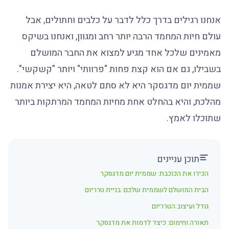
אנחנו רגילים בדרך כלל לדבר על כלבים וחתולים, אבל
עולם חיות המחמד הרבה יותר רחב ומגוון, ואנחנו בשיקס
מאמינים שלכל אחד מגיע למצוא את החבר המושלם
בשבילו, גם אם הוא קצת פחות "פרוותי" ויותר "קשקשי".
שממית יום מדגסקר היא לא סתם לטאה, היא יצירת אמנות
מהלכת, והיא בהחלט אחת מחיות המחמד המרתקות ביותר
שתוכלו לאמץ.
תוכן עניינים
הכירו את הכוכבת: שממית יום מדגסקר
הבית המושלם לשממית שלכם: בניית טרריום
גודל ועיצוב הטרריום
תאורה וחימום: כיצד לדמות את מדגסקר