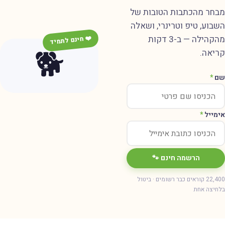
בחר מהכתבות הטובות של
שבוע, טיפ וטרינרי, ושאלה
מהקהילה — ב-3 דקות
❤️ חינם לתמיד
🐕
ריאה.
ם
*
ימייל
*
הרשמה חינם 🐾
22,400 קוראים כבר רשומים · ביטול
חיצה אחת