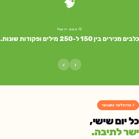
🧠
💡 האם ידעת?
ים מכירים בין 150 ל-250 מילים ופקודות שונות.
›
‹
⚡ הניוזלטר השבועי
ל יום שישי,
שר לתיבה.