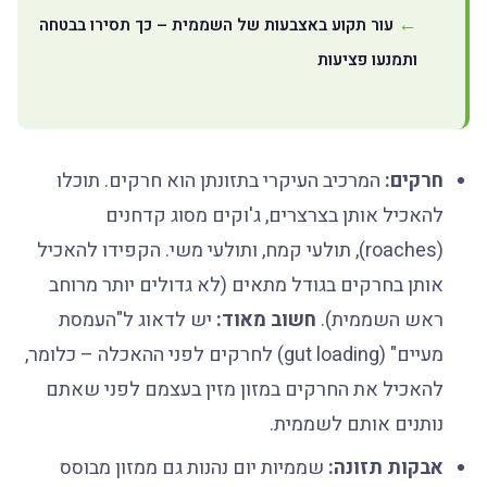
עור תקוע באצבעות של השממית – כך תסירו בבטחה
ותמנעו פציעות
חרקים:
המרכיב העיקרי בתזונתן הוא חרקים. תוכלו
להאכיל אותן בצרצרים, ג'וקים מסוג קדחנים
(roaches), תולעי קמח, ותולעי משי. הקפידו להאכיל
אותן בחרקים בגודל מתאים (לא גדולים יותר מרוחב
ראש השממית).
חשוב מאוד:
יש לדאוג ל"העמסת
מעיים" (gut loading) לחרקים לפני ההאכלה – כלומר,
להאכיל את החרקים במזון מזין בעצמם לפני שאתם
נותנים אותם לשממית.
אבקות תזונה:
שממיות יום נהנות גם ממזון מבוסס