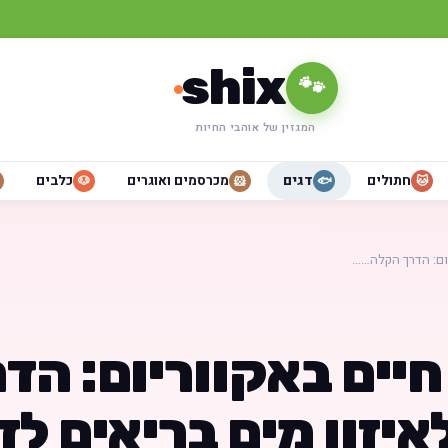
shix
🐾
המגזין של אוהבי החיות
חתולים
דגים
מכרסמים ואוגרים
כלבים
🐶
🐹
🐟
🐱
ום: הדרך הקלה……
יים באקווריום: הדר
יזון מים בריאים לד