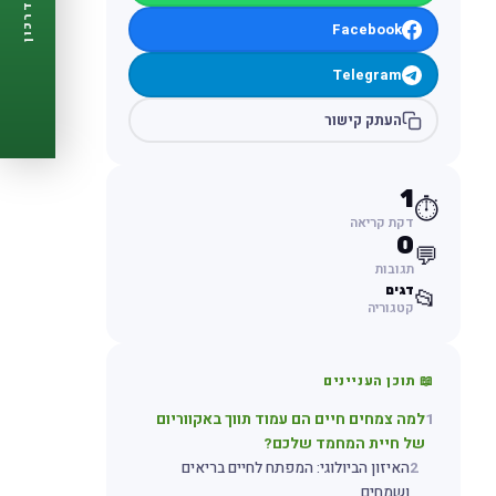
דרכון
🩺
תזכורות ביקורת
Facebook
📋
פרופיל מלא
🆓
חינם לגמרי
Telegram
צור דרכון עכשיו ←
העתק קישור
1
⏱️
דקת קריאה
0
💬
תגובות
דגים
📂
קטגוריה
📖 תוכן העניינים
1
למה צמחים חיים הם עמוד תווך באקווריום
של חיית המחמד שלכם?
2
האיזון הביולוגי: המפתח לחיים בריאים
ושמחים