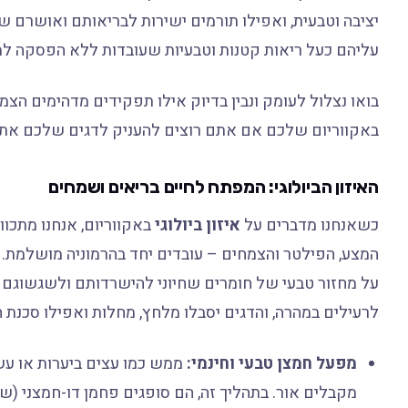
יציבה וטבעית, ואפילו תורמים ישירות לבריאותם ואושרם ש
עליהם כעל ריאות קטנות וטבעיות שעובדות ללא הפסקה למ
בואו נצלול לעומק ונבין בדיוק אילו תפקידים מדהימים ה
באקווריום שלכם אם אתם רוצים להעניק לדגים שלכם את ה
האיזון הביולוגי: המפתח לחיים בריאים ושמחים
כשאנחנו מדברים על
איזון ביולוגי
באקווריום, אנחנו מתכוו
המצע, הפילטר והצמחים – עובדים יחד בהרמוניה מושלמת. 
על מחזור טבעי של חומרים שחיוני להישרדותם ולשגשוגם ש
לרעילים במהרה, והדגים יסבלו מלחץ, מחלות ואפילו סכנת ח
מפעל חמצן טבעי וחינמי:
ממש כמו עצים ביערות או עש
מקבלים אור. בתהליך זה, הם סופגים פחמן דו-חמצני (