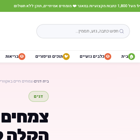
✨ מעל 1,800 כתבות מקצועיות במאגר
·
❤️ מומחים אמיתיים, תוכן ללא תשלום
בית
כלבים גזעיים
תוכים וציפורים
בריאות
🐶
🐦
🐶
🏠
בית
›
דגים
›
צמחים חיים באקוורי
דגים
צמחים ח
הקלה לא