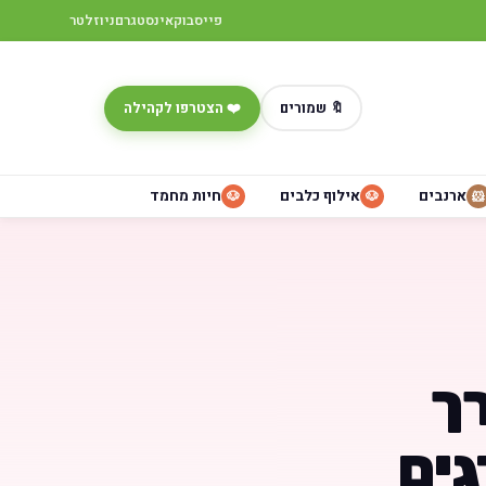
פייסבוק
אינסטגרם
ניוזלטר
🔖 שמורים
❤️ הצטרפו לקהילה
ארנבים
אילוף כלבים
חיות מחמד
🐶
🐶
🐹
ך
גים