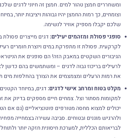
ומשחררים חמצן טהור למים. חמצן זה חיוני לדגים שלכם
וצומחים, כך רמות החמצן יהיו גבוהות ויציבות יותר, במי
שלכם יקבלו מספיק אוויר לנשימה.
סופגי פסולת ומזהמים יעילים:
דגים מייצרים פסולת בא
לקרקעית. פסולת זו מתפרקת במים ויוצרת חומרים רעילים
הגיבורים השקטים במאבק הזה! הם סופגים את הניטראט
לרעילים בריכוז גבוה לדגים – ומשתמשים בהם כדשן לצ
את רמות הרעלים ומצמצמים את הצורך בהחלפות מים תכ
מקלט בטוח ומרחב אישי לדגים:
דגים, במיוחד הקטנים 
למקומות מסתור וצל. צמחים חיים מספקים בדיוק את זה!
יכולים למצוא מחסה מטורפים פוטנציאליים (גם אם הטורף
ולהרגיש מוגנים ובטוחים. סביבה עשירה בצמחייה מפחי
לבריאותם הכללית, למערכת חיסונית חזקה יותר ולתוחלת 