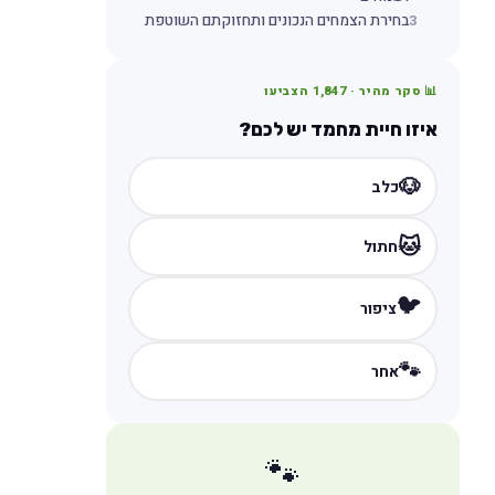
3
בחירת הצמחים הנכונים ותחזוקתם השוטפת
📊 סקר מהיר ·
1,847
הצביעו
איזו חיית מחמד יש לכם?
🐶
כלב
🐱
חתול
🐦
ציפור
🐾
אחר
🐾