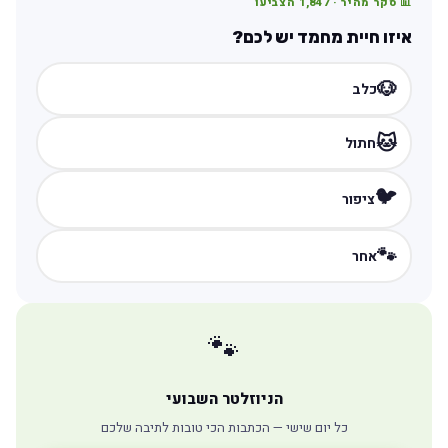
📊 סקר מהיר ·
1,847
הצביעו
איזו חיית מחמד יש לכם?
🐶
כלב
🐱
חתול
🐦
ציפור
🐾
אחר
🐾
הניוזלטר השבועי
כל יום שישי — הכתבות הכי טובות לתיבה שלכם