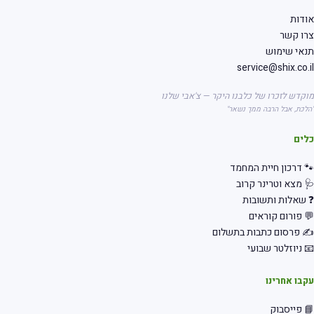
דות
רו קשר
אי שימוש
service@shix.co.
קדש לזכרו של כלבנו היקר — צ'אבי שלנו
לכת, אבל הרבה ממך נשאר"
לים
 דרכון חיית המחמד
 מצא וטרינר קרוב
שאלות ותשובות
 פורום קוראים
 פרסום כתבות בתשלום
 ניוזלטר שבועי
בו אחרינו
 פייסבוק