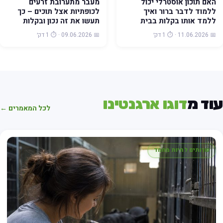
האם תוכון אוסטרלי יכול
מעבר מתערובת זרעים
ללמוד לדבר ברור ואיך
לכופתיות אצל תוכים – כך
ללמד אותו בקלות בבית
תעשו את זה נכון ובקלות
📅 11.06.2026 · ⏱️ 1 דק׳
📅 09.06.2026 · ⏱️ 1 דק׳
וד מ
דוגו ארגנטינו
לכל המאמרים ←
שרותים לחיות מחמד