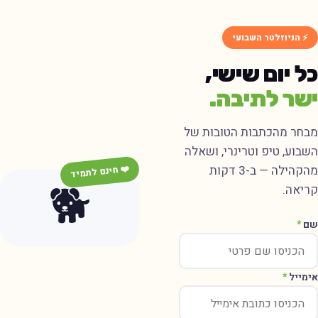
⚡ הניוזלטר השבועי
ל יום שישי,
שר לתיבה.
בחר מהכתבות הטובות של
שבוע, טיפ וטרינרי, ושאלה
מהקהילה — ב-3 דקות
❤️ חינם לתמיד
🐕
ריאה.
ם
*
ימייל
*