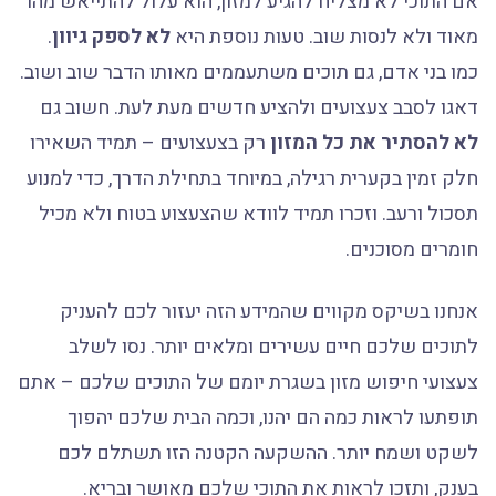
אם התוכי לא מצליח להגיע למזון, הוא עלול להתייאש מהר
מאוד ולא לנסות שוב. טעות נוספת היא
לא לספק גיוון
.
כמו בני אדם, גם תוכים משתעממים מאותו הדבר שוב ושוב.
דאגו לסבב צעצועים ולהציע חדשים מעת לעת. חשוב גם
לא להסתיר את כל המזון
רק בצעצועים – תמיד השאירו
חלק זמין בקערית רגילה, במיוחד בתחילת הדרך, כדי למנוע
תסכול ורעב. וזכרו תמיד לוודא שהצעצוע בטוח ולא מכיל
חומרים מסוכנים.
אנחנו בשיקס מקווים שהמידע הזה יעזור לכם להעניק
לתוכים שלכם חיים עשירים ומלאים יותר. נסו לשלב
צעצועי חיפוש מזון בשגרת יומם של התוכים שלכם – אתם
תופתעו לראות כמה הם יהנו, וכמה הבית שלכם יהפוך
לשקט ושמח יותר. ההשקעה הקטנה הזו תשתלם לכם
בענק, ותזכו לראות את התוכי שלכם מאושר ובריא.