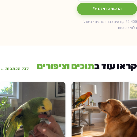
הרשמה חינם 🐾
22,400 קוראים כבר רשומים · ביטול
חיצה אחת
ראו עוד ב
תוכים וציפורים
לכל הכתבות ←