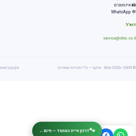
 אינסטגרם
💬 Wha
א"ל
service@shix.co.
ס — כל הזכויות שמורות
תקנון
נגישות
🐾
←
דרכון חיית המחמד — חינם