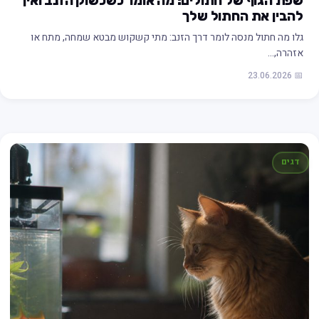
שפת הגוף של חתולים: מה אומר כשכשוק הזנב ואיך
להבין את החתול שלך
גלו מה חתול מנסה לומר דרך הזנב: מתי קשקוש מבטא שמחה, מתח או
אזהרה,…
📅 23.06.2026
דגים