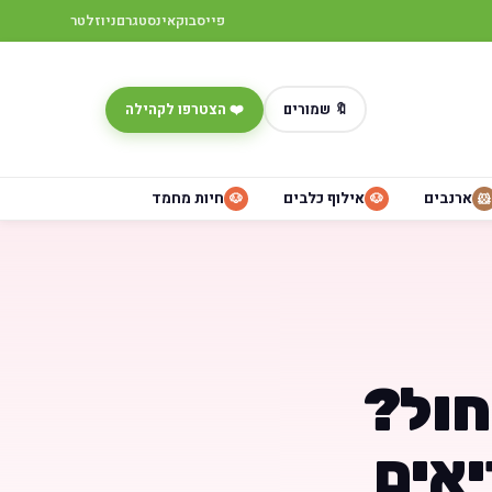
פייסבוק
אינסטגרם
ניוזלטר
🔖 שמורים
❤️ הצטרפו לקהילה
ארנבים
אילוף כלבים
חיות מחמד
🐶
🐶
🐹
חול?
יאים