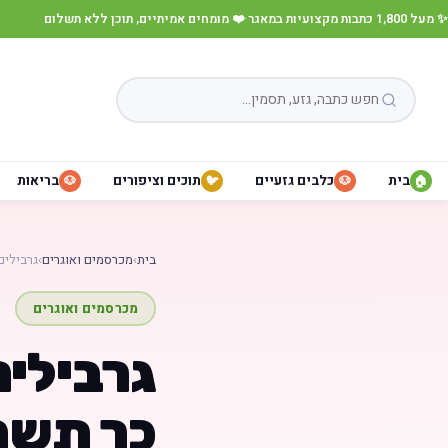
✨ מעל 1,800 כתבות מקצועיות במאגר
·
❤️ מומחים אמיתיים, תוכן ללא תשלום
בית
כלבים גזעיים
תוכים וציפורים
בריאות
🐶
🐦
🐶
🏠
בית
›
מכרסמים ואוגרים
›
גרבילים
מכרסמים ואוגרים
גרבילים
כך תשמר