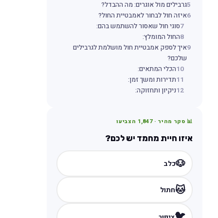
5
גרבילים מול אוגרים: מה ההבדל?
6
איזה חול לבחור לאמבטיית החול?
7
סוגי חול שאסור להשתמש בהם:
8
החול המומלץ:
9
איך לספק אמבטיית חול מושלמת לגרבילים
שלכם?
10
הכלי המתאים:
11
תדירות ומשך זמן:
12
ניקיון ותחזוקה:
📊 סקר מהיר ·
1,847
הצביעו
איזו חיית מחמד יש לכם?
🐶
כלב
🐱
חתול
🐦
ציפור