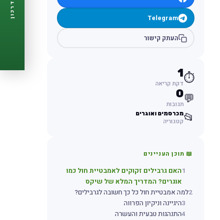
דרכון
🩺
תזכורות ביקורת
Telegram
📋
פרופיל מלא
🆓
חינם לגמרי
העתק קישור
צור דרכון עכשיו ←
1
⏱️
דקת קריאה
0
💬
תגובות
מכרסמים ואוגרים
📂
קטגוריה
📖 תוכן העניינים
1
האם גרבילים זקוקים לאמבטיית חול כמו
אוגרים? המדריך המלא של שיקס
2
למה אמבטיית חול כל כך חשובה לגרבילים?
3
היגיינה וניקיון הפרווה
4
התנהגות טבעית והעשרה