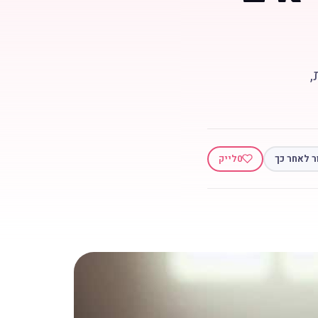
,
ר לאחר כך
0
לייק