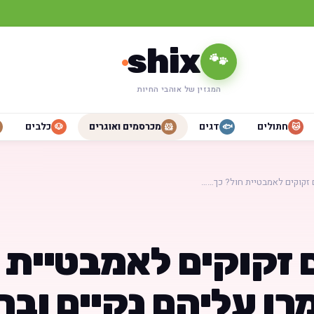
shix
🐾
המגזין של אוהבי החיות
חתולים
דגים
מכרסמים ואוגרים
כלבים
🐶
🐹
🐟
🐱
 זקוקים לאמבטיית חול? כך……
 זקוקים לאמבטיית 
ו עליהם נקיים ובר