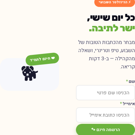
⚡ הניוזלטר השבועי
ל יום שישי,
שר לתיבה.
בחר מהכתבות הטובות של
שבוע, טיפ וטרינרי, ושאלה
מהקהילה — ב-3 דקות
❤️ חינם לתמיד
🐕
ריאה.
ם
*
ימייל
*
הרשמה חינם 🐾