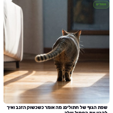
חתולים
שפת הגוף של חתולים: מה אומר כשכשוק הזנב ואיך
להבין את החתול שלך