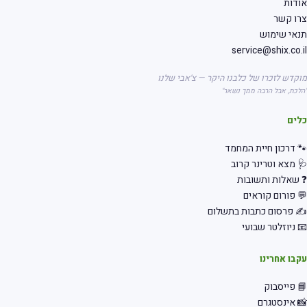
דות
רו קשר
אי שימוש
service@shix.co.
קדש לזכרו של כלבנו היקר — צ'אבי שלנו
לכת, אבל הרבה ממך נשאר"
לים
 דרכון חיית המחמד
 מצא וטרינר קרוב
שאלות ותשובות
 פורום קוראים
 פרסום כתבות בתשלום
 ניוזלטר שבועי
בו אחרינו
 פייסבוק
 אינסטגרם