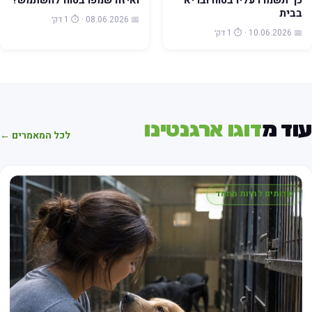
כך תשמרו עליו בטוח ובריא
ואיזה שמפו בטוח להשתמש?
בבית
📅 08.06.2026 · ⏱️ 1 דק׳
📅 10.06.2026 · ⏱️ 1 דק׳
וד מ
דוגו ארגנטינו
לכל המאמרים ←
שרותים לחיות מחמד