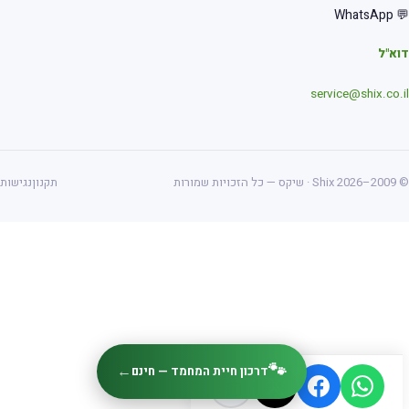
💬 Wha
א"ל
service@shix.co.
ס — כל הזכויות שמורות
תקנון
נגישות
🐾
←
דרכון חיית המחמד — חינם