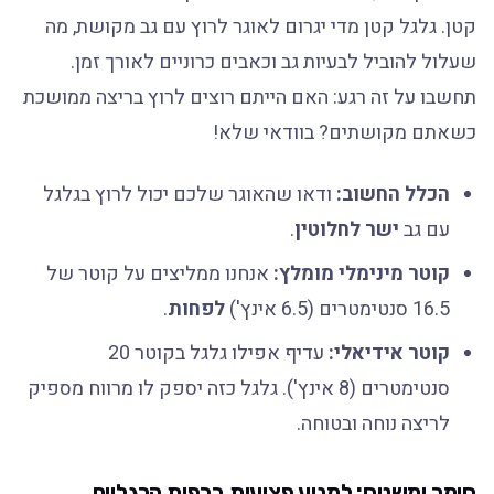
קטן. גלגל קטן מדי יגרום לאוגר לרוץ עם גב מקושת, מה
שעלול להוביל לבעיות גב וכאבים כרוניים לאורך זמן.
תחשבו על זה רגע: האם הייתם רוצים לרוץ בריצה ממושכת
כשאתם מקושתים? בוודאי שלא!
הכלל החשוב:
ודאו שהאוגר שלכם יכול לרוץ בגלגל
עם גב
ישר לחלוטין
.
קוטר מינימלי מומלץ:
אנחנו ממליצים על קוטר של
16.5 סנטימטרים (6.5 אינץ')
לפחות
.
קוטר אידיאלי:
עדיף אפילו גלגל בקוטר 20
סנטימטרים (8 אינץ'). גלגל כזה יספק לו מרווח מספיק
לריצה נוחה ובטוחה.
חומר ומשטח: למנוע פציעות בכפות הרגליים