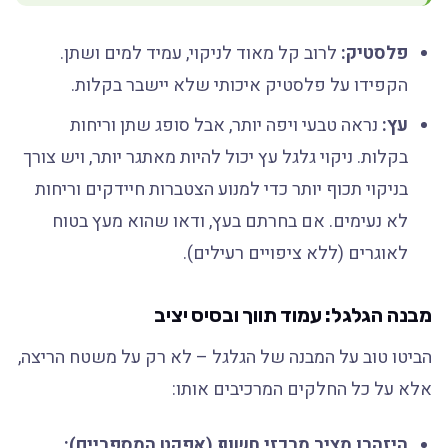
פלסטיק:
לרוב קל מאוד לניקוי, עמיד למים ושתן.
הקפידו על פלסטיק איכותי שלא יישבר בקלות.
עץ:
נראה טבעי ויפה יותר, אבל סופג שתן וריחות
בקלות. ניקוי גלגל עץ יכול להיות מאתגר יותר, ויש צורך
בניקוי תכוף יותר כדי למנוע הצטברות חיידקים וריחות
לא נעימים. אם בחרתם בעץ, ודאו שהוא מעץ בטוח
לאוגרים (ללא ציפויים רעילים).
מבנה הגלגל: עמוד תווך ובסיס יציב
הביטו טוב על המבנה של הגלגל – לא רק על משטח הריצה,
אלא על כל החלקים המרכיבים אותו:
היזהרו מציר מרכזי חשוף (אפקט המספריים):