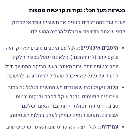
בטיחות מעל הכל: נקודות קריטיות נוספות
ישנם עוד כמה דברים קטנים אך חשובים שכדאי לבדוק
לפני שאתם רוכשים את גלגל הריצה המושלם:
מיסבים איכותיים:
גלגל עם מיסבים טובים לא רק יהיה
שקט יותר (לרווחתכם!), אלא גם יפעל בצורה חלקה
יותר ובטוחה יותר עבור האוגר. רעש חריקה מתמשך יכול
להעיד על גלגל לא איכותי שעלול להיתקע או להישבר.
קלות ניקוי:
זכרו שאוגרים משתמשים בגלגל גם בתור
שירותים לפעמים. גלגל שקל לפרק ולנקות יבטיח
סביבה היגיינית ונטולת ריחות עבור האוגר שלכם
ועבורכם. חפשו דגמים שניתן לפרק בקלות לשטיפה.
עמידות:
גלגל ריצה הוא פריט שבו האוגר ישתמש שוב