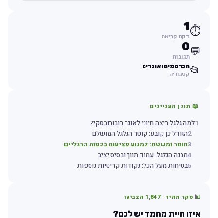
1
⏱️
דקת קריאה
0
💬
תגובות
מכרסמים ואוגרים
📂
קטגוריה
📖 תוכן העניינים
1
למה גלגל ריצה חיוני לאוגר רובורובסקי?
2
הגודל כן קובע: קוטר הגלגל המושלם
3
חומר ומשטח: למנוע פציעות בכפות הרגליים
4
מבנה הגלגל: עמוד תווך ובסיס יציב
5
בטיחות מעל הכל: נקודות קריטיות נוספות
📊 סקר מהיר ·
1,847
הצביעו
איזו חיית מחמד יש לכם?