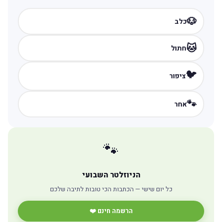
🐶
כלב
🐱
חתול
🐦
ציפור
🐾
אחר
🐾
הניוזלטר השבועי
כל יום שישי — הכתבות הכי טובות לתיבה שלכם
הרשמה חינם ❤️