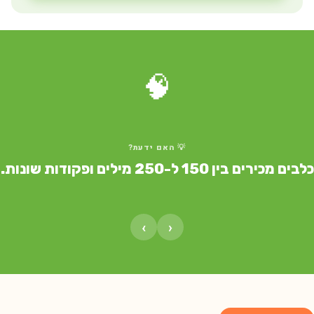
🧠
💡 האם ידעת?
ים מכירים בין 150 ל-250 מילים ופקודות שונות.
›
‹