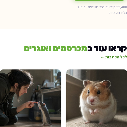
22,400 קוראים כבר רשומים · ביטול
חיצה אחת
ראו עוד ב
מכרסמים ואוגרים
כל הכתבות ←