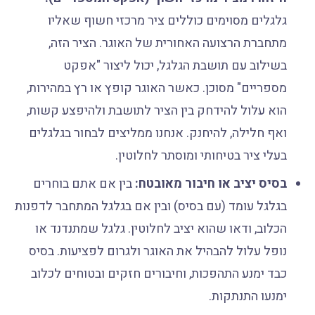
גלגלים מסוימים כוללים ציר מרכזי חשוף שאליו
מתחברת הרצועה האחורית של האוגר. הציר הזה,
בשילוב עם תושבת הגלגל, יכול ליצור "אפקט
מספריים" מסוכן. כאשר האוגר קופץ או רץ במהירות,
הוא עלול להידחק בין הציר לתושבת ולהיפצע קשות,
ואף חלילה, להיחנק. אנחנו ממליצים לבחור בגלגלים
בעלי ציר בטיחותי ומוסתר לחלוטין.
בסיס יציב או חיבור מאובטח:
בין אם אתם בוחרים
בגלגל עומד (עם בסיס) ובין אם בגלגל המתחבר לדפנות
הכלוב, ודאו שהוא יציב לחלוטין. גלגל שמתנדנד או
נופל עלול להבהיל את האוגר ולגרום לפציעות. בסיס
כבד ימנע התהפכות, וחיבורים חזקים ובטוחים לכלוב
ימנעו התנתקות.