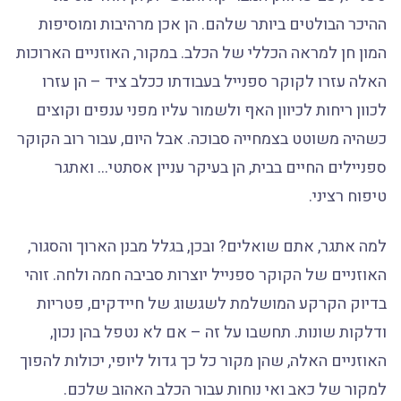
ההיכר הבולטים ביותר שלהם. הן אכן מרהיבות ומוסיפות
המון חן למראה הכללי של הכלב. במקור, האוזניים הארוכות
האלה עזרו לקוקר ספנייל בעבודתו ככלב ציד – הן עזרו
לכוון ריחות לכיוון האף ולשמור עליו מפני ענפים וקוצים
כשהיה משוטט בצמחייה סבוכה. אבל היום, עבור רוב הקוקר
ספניילים החיים בבית, הן בעיקר עניין אסתטי… ואתגר
טיפוח רציני.
למה אתגר, אתם שואלים? ובכן, בגלל מבנן הארוך והסגור,
האוזניים של הקוקר ספנייל יוצרות סביבה חמה ולחה. זוהי
בדיוק הקרקע המושלמת לשגשוג של חיידקים, פטריות
ודלקות שונות. תחשבו על זה – אם לא נטפל בהן נכון,
האוזניים האלה, שהן מקור כל כך גדול ליופי, יכולות להפוך
למקור של כאב ואי נוחות עבור הכלב האהוב שלכם.