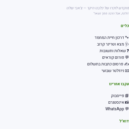
קדש לזכרו של כלבנו היקר — צ'אבי שלנו
לכת, אבל הרבה ממך נשאר"
לים
 דרכון חיית המחמד
 מצא וטרינר קרוב
שאלות ותשובות
 פורום קוראים
 פרסום כתבות בתשלום
 ניוזלטר שבועי
בו אחרינו
 פייסבוק
 אינסטגרם
💬 Wha
א"ל