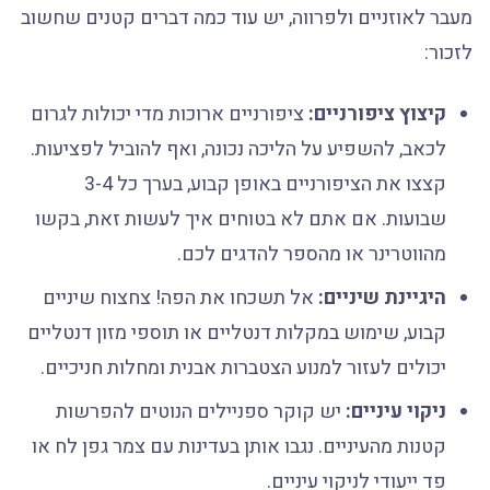
מעבר לאוזניים ולפרווה, יש עוד כמה דברים קטנים שחשוב
לזכור:
קיצוץ ציפורניים:
ציפורניים ארוכות מדי יכולות לגרום
לכאב, להשפיע על הליכה נכונה, ואף להוביל לפציעות.
קצצו את הציפורניים באופן קבוע, בערך כל 3-4
שבועות. אם אתם לא בטוחים איך לעשות זאת, בקשו
מהווטרינר או מהספר להדגים לכם.
היגיינת שיניים:
אל תשכחו את הפה! צחצוח שיניים
קבוע, שימוש במקלות דנטליים או תוספי מזון דנטליים
יכולים לעזור למנוע הצטברות אבנית ומחלות חניכיים.
ניקוי עיניים:
יש קוקר ספניילים הנוטים להפרשות
קטנות מהעיניים. נגבו אותן בעדינות עם צמר גפן לח או
פד ייעודי לניקוי עיניים.