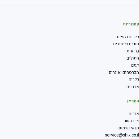
גוריות
בים גזעיים
כים וציפורים
יאות
ולים
ים
רסמים ואוגרים
בים
נבים
גזין
דות
רו קשר
אי שימוש
service@shix.co.