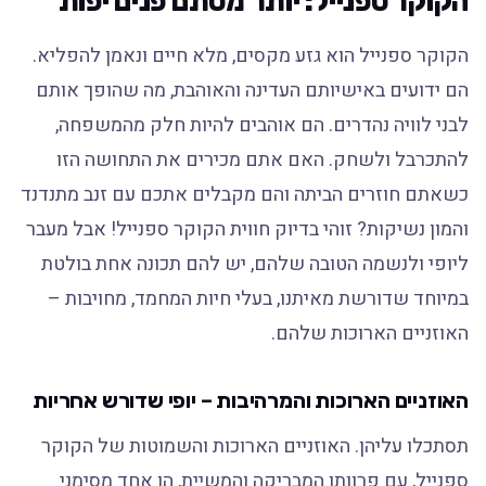
הקוקר ספנייל: יותר מסתם פנים יפות
הקוקר ספנייל הוא גזע מקסים, מלא חיים ונאמן להפליא.
הם ידועים באישיותם העדינה והאוהבת, מה שהופך אותם
לבני לוויה נהדרים. הם אוהבים להיות חלק מהמשפחה,
להתכרבל ולשחק. האם אתם מכירים את התחושה הזו
כשאתם חוזרים הביתה והם מקבלים אתכם עם זנב מתנדנד
והמון נשיקות? זוהי בדיוק חווית הקוקר ספנייל! אבל מעבר
ליופי ולנשמה הטובה שלהם, יש להם תכונה אחת בולטת
במיוחד שדורשת מאיתנו, בעלי חיות המחמד, מחויבות –
האוזניים הארוכות שלהם.
האוזניים הארוכות והמרהיבות – יופי שדורש אחריות
תסתכלו עליהן. האוזניים הארוכות והשמוטות של הקוקר
ספנייל, עם פרוותן המבריקה והמשיית, הן אחד מסימני