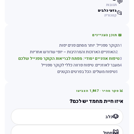
💬
תגובות
גזעי כלבים
📂
קטגוריה
📖 תוכן העניינים
1
הקוקר ספנייל: יותר מסתם פנים יפות
2
האוזניים הארוכות והמרהיבות – יופי שדורש אחריות
3
טיפוח אוזניים יסודי: מפתח לבריאות הקוקר ספנייל שלכם
4
מעבר לאוזניים: טיפוח פרווה כללי לקוקר ספנייל
5
טיפוח משלים: הכל בפרטים הקטנים
📊 סקר מהיר ·
1,847
הצביעו
איזו חיית מחמד יש לכם?
🐶
כלב
🐱
חתול