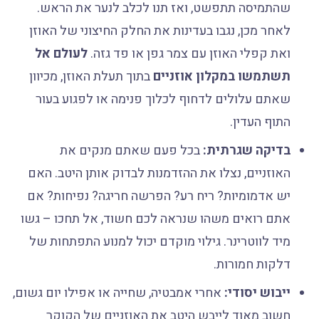
שהתמיסה תתפשט, ואז תנו לכלב לנער את הראש.
לאחר מכן, נגבו בעדינות את החלק החיצוני של האוזן
ואת קפלי האוזן עם צמר גפן או פד גזה.
לעולם אל
תשתמשו במקלון אוזניים
בתוך תעלת האוזן, מכיוון
שאתם עלולים לדחוף לכלוך פנימה או לפגוע בעור
התוף העדין.
בדיקה שגרתית:
בכל פעם שאתם מנקים את
האוזניים, נצלו את ההזדמנות לבדוק אותן היטב. האם
יש אדמומיות? ריח רע? הפרשה חריגה? נפיחות? אם
אתם רואים משהו שנראה לכם חשוד, אל תחכו – גשו
מיד לווטרינר. גילוי מוקדם יכול למנוע התפתחות של
דלקות חמורות.
ייבוש יסודי:
אחרי אמבטיה, שחייה או אפילו יום גשום,
חשוב מאוד לייבש היטב את האוזניים של הקוקר