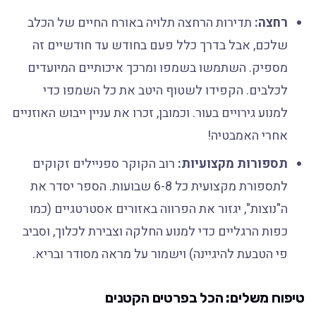
רחצה:
תדירות הרחצה תלויה באורח החיים של הכלב
שלכם, אבל בדרך כלל פעם בחודש עד חודשיים זה
מספיק. השתמשו בשמפו ומרכך איכותיים המיועדים
לכלבים. הקפידו לשטוף היטב את כל השמפו כדי
למנוע גירויים בעור. וכמובן, זכרו את עניין ייבוש האוזניים
אחרי האמבטיה!
תספורות מקצועיות:
רוב הקוקר ספניילים זקוקים
לתספורת מקצועית כל 6-8 שבועות. הספר יסדר את
ה"נוצות", יגזור את הפרווה באזורים אסטרטגיים (כמו
כפות הרגליים כדי למנוע החלקה וצבירת לכלוך, וסביב
פי הטבעת להיגיינה) וישמור על מראה מסודר ובריא.
טיפוח משלים: הכל בפרטים הקטנים