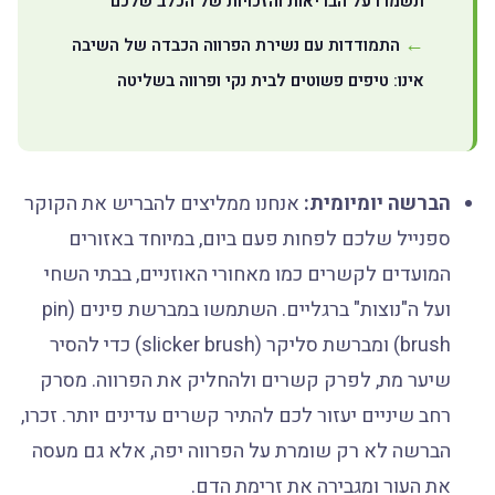
תשמרו על הבריאות והזכויות של הכלב שלכם
התמודדות עם נשירת הפרווה הכבדה של השיבה
אינו: טיפים פשוטים לבית נקי ופרווה בשליטה
הברשה יומיומית:
אנחנו ממליצים להבריש את הקוקר
ספנייל שלכם לפחות פעם ביום, במיוחד באזורים
המועדים לקשרים כמו מאחורי האוזניים, בבתי השחי
ועל ה"נוצות" ברגליים. השתמשו במברשת פינים (pin
brush) ומברשת סליקר (slicker brush) כדי להסיר
שיער מת, לפרק קשרים ולהחליק את הפרווה. מסרק
רחב שיניים יעזור לכם להתיר קשרים עדינים יותר. זכרו,
הברשה לא רק שומרת על הפרווה יפה, אלא גם מעסה
את העור ומגבירה את זרימת הדם.