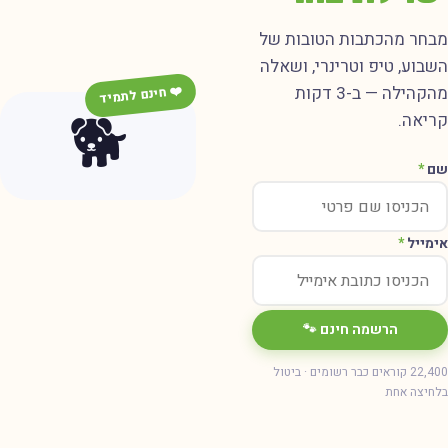
בחר מהכתבות הטובות של
שבוע, טיפ וטרינרי, ושאלה
מהקהילה — ב-3 דקות
❤️ חינם לתמיד
🐕
ריאה.
ם
*
ימייל
*
הרשמה חינם 🐾
22,400 קוראים כבר רשומים · ביטול
חיצה אחת