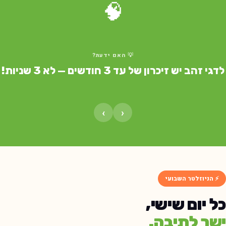
🧠
💡 האם ידעת?
דגי זהב יש זיכרון של עד 3 חודשים — לא 3 שניות!
›
‹
⚡ הניוזלטר השבועי
ל יום שישי,
שר לתיבה.