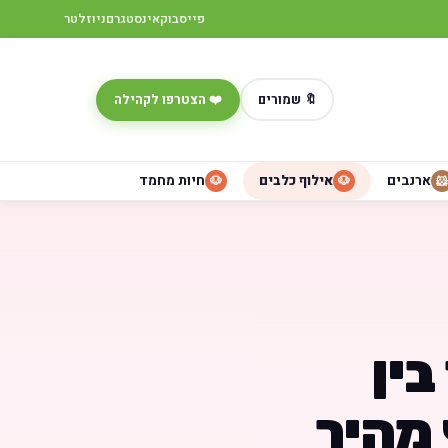
פייסבוק
אינסטגרם
ניוזלטר
🔖 שמורים
❤️ הצטרפו לקהילה
ארנבים
אילוף כלבים
חיות מחמד
🐶
🐶
🐹
בין
 מהיר