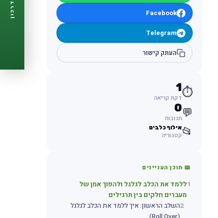
דרכון
🩺
תזכורות ביקורת
Facebook
📋
פרופיל מלא
🆓
חינם לגמרי
Telegram
צור דרכון עכשיו ←
העתק קישור
1
⏱️
דקת קריאה
0
💬
תגובות
אילוף כלבים
📂
קטגוריה
📖 תוכן העניינים
1
ללמד את הכלב לגלגל ולהפוך אמן של
מעברים חלקים בין תרגילים
2
השלב הראשון: איך ללמד את הכלב לגלגל
(Roll Over)