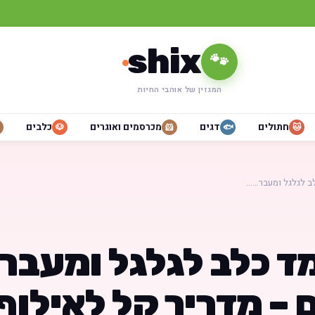
shix
🐾
המגזין של אוהבי החיות
חתולים
דגים
מכרסמים ואוגרים
כלבים
🐶
🐹
🐟
🐱
ב לגלגל ומעבר……
ד כלב לגלגל ומעבר 
 – מדריך קל לאילוף