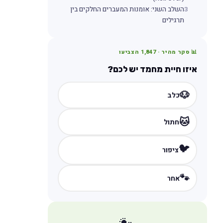
3
השלב השני: אומנות המעברים החלקים בין
תרגילים
📊 סקר מהיר ·
1,847
הצביעו
איזו חיית מחמד יש לכם?
🐶
כלב
🐱
חתול
🐦
ציפור
🐾
אחר