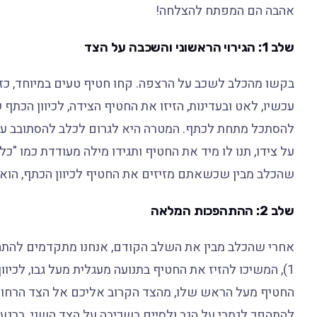
אהבה הם המפתח להצלחה!
שלב 1: הגירוי הראשוני והשכבה על הצד
בקשו מהכלב לשכב על הרצפה. קחו חטיף טעים במיוחד, כז
עכשיו, לאט ובעדינות, הזיזו את החטיף הצידה, לכיוון הכת
להסתכל מתחת לכתף. המטרה היא לגרום לכלב להסתובב על 
על צידו, תנו לו מיד את החטיף ותגידו מילה מעודדת כמו "כ
שהכלב מבין שכשאתם מזיזים את החטיף לכיוון הכתף, הוא 
שלב 2: ההתהפכות המלאה
אחרי שהכלב מבין את השלב הקודם, אנחנו מתקדמים להתה
1), המשיכו להזיז את החטיף בתנועה מעגלית מעל גבו, לכ
החטיף מעל הראש שלו, מהצד הקרוב אליכם אל הצד הרחוק. 
להתהפך לגמרי על הגב ולסיים בשכיבה על הצד השני. ברגע ש