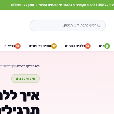
✨ מעל 1,800 כתבות מקצועיות במאגר
·
❤️ מומחים אמיתיים, תוכן ללא תשלום
בית
כלבים גזעיים
תוכים וציפורים
בריאות
🐶
🐦
🐶
🏠
בית
›
אילוף כלבים
›
איך ללמד כל
אילוף כלבים
איך ללמ
תרגילים