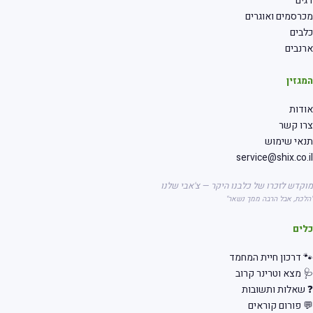
ים
רסמים ואוגרים
בים
נבים
גזין
דות
רו קשר
אי שימוש
service@shix.co.
קדש לזכרו של כלבנו היקר — צ'אבי שלנו
לכת, אבל הרבה ממך נשאר"
לים
 דרכון חיית המחמד
 מצא וטרינר קרוב
שאלות ותשובות
 פורום קוראים