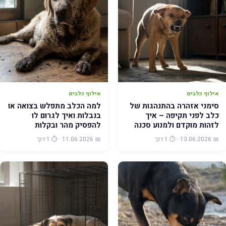
אילוף כלבים
אילוף כלבים
סימני אזהרה בהתנהגות של
למה הכלב מתפלש בצואה או
כלב לפני תקיפה – איך
בנבלות ואיך לגרום לו
לזהות מוקדם ולמנוע סכנה
להפסיק מהר ובקלות
📅 13.06.2026 · ⏱️ 1 דק׳
📅 11.06.2026 · ⏱️ 1 דק׳