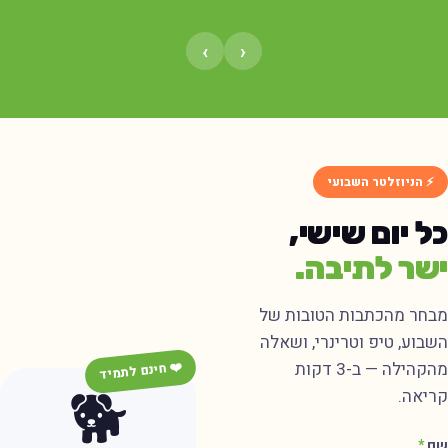
›
‹
⚡ הניוזלטר השבועי
ל יום שישי,
שר לתיבה.
בחר מהכתבות הטובות של
שבוע, טיפ וטרינרי, ושאלה
מהקהילה — ב-3 דקות
❤️ חינם לתמיד
🐕
ריאה.
ם
*