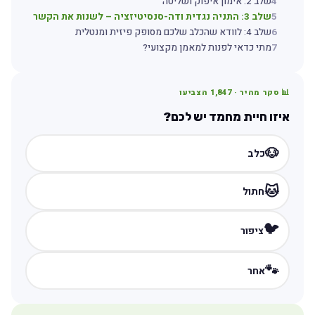
4
שלב 2: אימון איפוק ושליטה
5
שלב 3: התניה נגדית ודה-סנסיטיזציה – לשנות את הקשר
6
שלב 4: לוודא שהכלב שלכם מסופק פיזית ומנטלית
7
מתי כדאי לפנות למאמן מקצועי?
📊 סקר מהיר ·
1,847
הצביעו
איזו חיית מחמד יש לכם?
🐶
כלב
🐱
חתול
🐦
ציפור
🐾
אחר