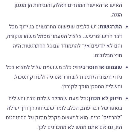
האיש או האישה המוזרים האלה, והנביחות הן מנגנון
הגנה.
התרגשות:
יש כלבים שפשוט מתרגשים בטירוף מכל
דבר חדש ומרעיש. צלצול הפעמון מסמל משהו שקורה,
והם לא יודעים איך להתמודד עם גל ההתרגשות הזה
חוץ מבלנבוח.
שעמום או חוסר גירוי:
כלב משועמם עלול למצוא בכל
גירוי חיצוני הזדמנות לשחרר אנרגיה ולפרוק תסכול,
והשליח המסכן הופך לקורבן.
חיזוק לא מכוון:
כל פעם שהכלב שלכם נובח והשליח
בסופו של דבר עוזב, הכלב לומד שנביחות הן דרך יעילה
"להרחיק" זרים. הוא למעשה מקבל חיזוק על ההתנהגות
הזו, גם אם אתם ממש לא מתכוונים לכך.