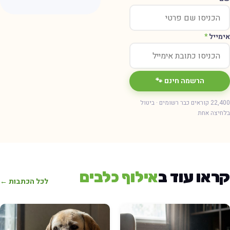
ימייל
*
הרשמה חינם 🐾
22,400 קוראים כבר רשומים · ביטול
חיצה אחת
ראו עוד ב
אילוף כלבים
לכל הכתבות ←