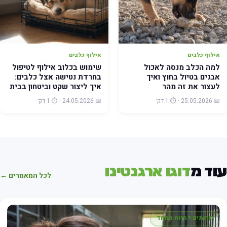
אילוף כלבים
אילוף כלבים
למה הכלב מנסה לאכול
שימוש בכלוב אילוף לטיפול
אבנים בטיול בחוץ ואיך
בחרדת נטישה אצל כלבים:
לעצור את זה מהר
איך ליצור שקט וביטחון בבית
📅 25.05.2026 · ⏱️ 1 דק׳
📅 24.05.2026 · ⏱️ 1 דק׳
וד מ
דוגו ארגנטינו
לכל המאמרים ←
שרותים לחיות מחמד