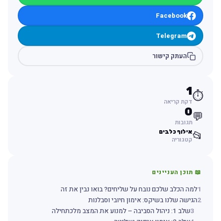
Facebook
Telegram
העתק קישור
1
⏱️
דקת קריאה
0
💬
תגובות
אילוף כלבים
📂
קטגוריה
📖 תוכן העניינים
1
למה הכלב שלכם נובח על שליחים? בואו נבין את זה
2
הגישה שלנו בשיקס: אימון חיובי וסבלנות
3
שלב 1: ניהול הסביבה – למנוע את המצב מלכתחילה