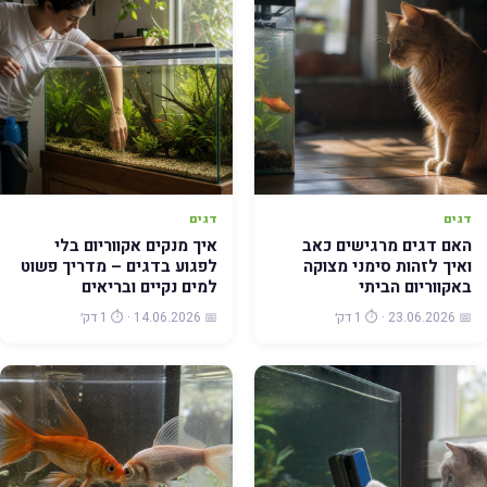
דגים
דגים
האם דגים מרגישים כאב
איך מנקים אקווריום בלי
ואיך לזהות סימני מצוקה
לפגוע בדגים – מדריך פשוט
באקווריום הביתי
למים נקיים ובריאים
📅 23.06.2026 · ⏱️ 1 דק׳
📅 14.06.2026 · ⏱️ 1 דק׳