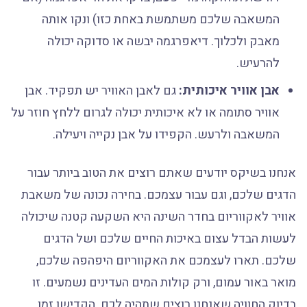
המשאבה שלכם משתמשת באחת כזו) ונקו אותה
מאבק ולכלוך. דיאפרגמה יבשה או סדוקה יכולה
להרעיש.
אבן אוויר איכותית:
גם לאבן האוויר יש תפקיד. אבן
אוויר סתומה או לא איכותית יכולה לגרום ללחץ חוזר על
המשאבה ולרעש. הקפידו על אבן נקייה ויעילה.
אנחנו בשיקס יודעים שאתם רוצים את הטוב ביותר עבור
הדגים שלכם, וגם עבור עצמכם. בחירה נכונה של משאבת
אוויר לאקווריום בחדר השינה היא השקעה קטנה שיכולה
לעשות הבדל עצום באיכות החיים שלכם ושל הדגים
שלכם. תארו לעצמכם את האקווריום היפהפה שלכם,
מואר באור עמום, ורק קולות המים העדינים נשמעים. זו
בדיוק החוויה שאנחנו רוצים שתהיה לכם. הקדישו זמן