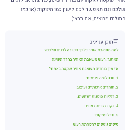
אוויר שקטה לאקווריום בחדר השינה, כזו שתדאג לדגים
שלכם וגם תאפשר לכם לישון כמו תינוקות (או כמו
חתולים מרוצים, אם תרצו).
תוכן עניינים
למה משאבת אוויר כל כך חשובה לדגים שלכם?
האתגר: רעש משאבת האוויר בחדר השינה
אז איך בוחרים משאבת אוויר שקטה באמת?
1. טכנולוגיה פנימית:
2. חומרים איכותיים ועיצוב:
3. רגליות סופגות זעזועים:
4. בקרת זרימת אוויר:
5. גודל ומיקום:
טיפים נוספים להפחתת רעש