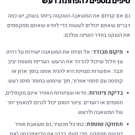
טיפים נוספים להפחתת רעש
גם אם קניתם את המשאבה השקטה ביותר בשוק, יש כמה
דברים שאתם יכולים לעשות כדי לוודא שאתם ממקסמים
את השקט בחדר השינה שלכם:
מיקום מבודד:
אל תניחו את המשאבה ישירות על רהיט
עץ חלול שיכול להדהד את הרעש. העדיפו משטח יציב
וכבד. אפשרות מצוינת היא להניח אותה בתוך ארון או
קופסה עם פתחי אוורור, תוך שימוש בחומר סופג רעש.
בדיקת צינורות:
וודאו שצינורות האוויר אינם מקופלים,
חסומים או רועדים. צינור חסום יכול לגרום למאמץ יתר
של המשאבה ולרעש.
תחזוקה שוטפת:
כמו כל מכשיר, גם משאבת אוויר
דורשת תחזוקה. מדי פעם, בדקו את הדיאפרגמה (אם