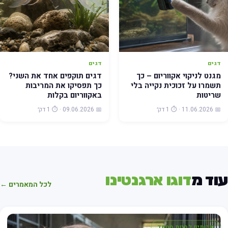
דגים
דגים
מגנט לניקוי אקווריום – כך
דגים תוקפים אחד את השני?
תשמרו על זכוכית נקייה בלי
כך תפסיקו את המריבות
שריטות
באקווריום בקלות
📅 11.06.2026 · ⏱️ 1 דק׳
📅 09.06.2026 · ⏱️ 1 דק׳
וד מ
דוגו ארגנטינו
לכל המאמרים ←
שרותים לחיות מחמד