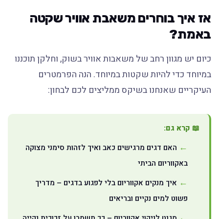
אז איך בוחרים משאבת אוויר שקטה
באמת?
כיום יש מגוון רחב של משאבות אוויר בשוק, וחלקן תוכננו
במיוחד כדי להיות שקטות במיוחד. הנה הפרמטרים
העיקריים שאנחנו בשיקס ממליצים לכם לבחון:
📖 קרא גם:
האם דגים מרגישים כאב ואיך לזהות סימני מצוקה
באקווריום הביתי
איך מנקים אקווריום בלי לפגוע בדגים – מדריך
פשוט למים נקיים ובריאים
מגנט לניקוי אקווריום – כך תשמרו על זכוכית נקייה