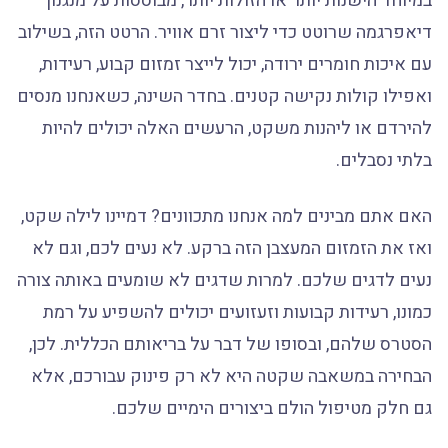
במיוחד הישנות יותר או הזולות יותר, מבוססות על מנגנון
דיאפרגמה שרוטט כדי ליצור זרם אוויר. הרטט הזה, בשילוב
עם איכות חומרים ירודה, יכול לייצר זמזום קבוע, רעידות,
ואפילו קולות נקישה קטנים. בחדר השינה, כשאנחנו מנסים
להירדם או ליהנות משקט, הרעשים האלה יכולים להיות
בלתי נסבלים.
האם אתם מבינים למה אנחנו מתכוונים? דמיינו לילה שקט,
ואז את הזמזום המעצבן הזה ברקע. לא נעים לכם, וגם לא
נעים לדגים שלכם. למרות שדגים לא שומעים באותה צורה
כמונו, רעידות קבועות וזעזועים יכולים להשפיע על רמת
הסטרס שלהם, ובסופו של דבר על בריאותם הכללית. לכן,
הבחירה במשאבה שקטה היא לא רק פינוק עבורכם, אלא
גם חלק מטיפול הולם ביצורים הימיים שלכם.