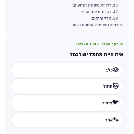
6
3. רגליות סופגות זעזועים:
7
4. בקרת זרימת אוויר:
8
5. גודל ומיקום:
9
טיפים נוספים להפחתת רעש
📊 סקר מהיר ·
1,847
הצביעו
איזו חיית מחמד יש לכם?
🐶
כלב
🐱
חתול
🐦
ציפור
🐾
אחר