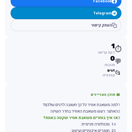
Facebook
Telegram
העתק קישור
1
⏱️
דקת קריאה
0
💬
תגובות
דגים
📂
קטגוריה
📖 תוכן העניינים
1
למה משאבת אוויר כל כך חשובה לדגים שלכם?
2
האתגר: רעש משאבת האוויר בחדר השינה
3
אז איך בוחרים משאבת אוויר שקטה באמת?
4
1. טכנולוגיה פנימית:
5
2. חומרים איכותיים ועיצוב: