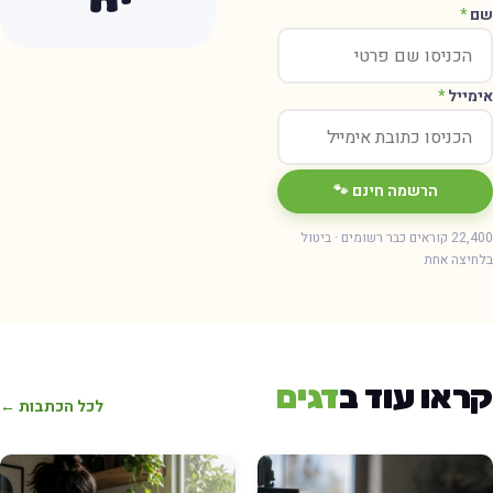
ם
*
ימייל
*
הרשמה חינם 🐾
22,400 קוראים כבר רשומים · ביטול
חיצה אחת
ראו עוד ב
דגים
לכל הכתבות ←