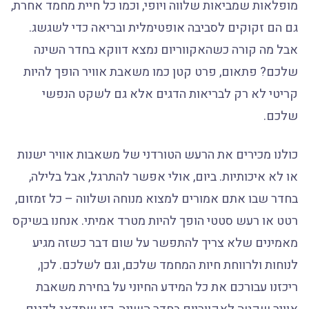
מופלאות שמביאות שלווה ויופי, וכמו כל חיית מחמד אחרת,
גם הם זקוקים לסביבה אופטימלית ובריאה כדי לשגשג.
אבל מה קורה כשהאקווריום נמצא דווקא בחדר השינה
שלכם? פתאום, פרט קטן כמו משאבת אוויר הופך להיות
קריטי לא רק לבריאות הדגים אלא גם לשקט הנפשי
שלכם.
כולנו מכירים את הרעש הטורדני של משאבות אוויר ישנות
או לא איכותיות. ביום, אולי אפשר להתרגל, אבל בלילה,
בחדר שבו אתם אמורים למצוא מנוחה ושלווה – כל זמזום,
רטט או רעש סטטי הופך להיות מטרד אמיתי. אנחנו בשיקס
מאמינים שלא צריך להתפשר על שום דבר כשזה מגיע
לנוחות ולרווחת חיות המחמד שלכם, וגם לשלכם. לכן,
ריכזנו עבורכם את כל המידע החיוני על בחירת משאבת