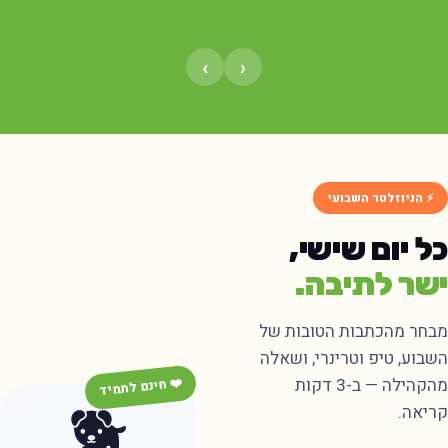
›
‹
⚡ הניוזלטר השבועי
ל יום שישי,
שר לתיבה.
בחר מהכתבות הטובות של
שבוע, טיפ וטרינרי, ושאלה
מהקהילה — ב-3 דקות
❤️ חינם לתמיד
🐕
ריאה.