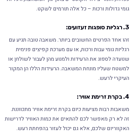
גומי גדולות ורכות – כל אלה תורמים לשקט.
3. רגליות סופגות זעזועים:
זהו אחד הפרטים החשובים ביותר. משאבה טובה תגיע עם
רגליות גומי עבות ורכות, או עם מערכת קפיצים פנימית
שנועדה לספוג את הרעידות ולמנוע מהן לעבור לשולחן או
למשטח שעליו מונחת המשאבה. הרעידות הללו הן המקור
העיקרי לרעש.
4. בקרת זרימת אוויר:
משאבות רבות מציעות כיום בקרת זרימת אוויר מתכווננת.
זה לא רק מאפשר לכם להתאים את כמות האוויר לדרישות
האקווריום שלכם, אלא גם יכול לעזור בהפחתת רעש.