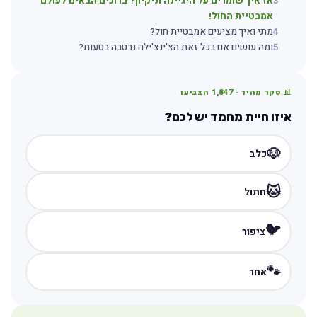
3
אז איך שומרים על היגיינה וניקיון? ברוכים הבאים לעולם
אמבטיית החול!
4
מתי ואיך מציעים אמבטיית חול?
5
ומה עושים אם בכל זאת הצ'ינצ'ילה נרטבה בטעות?
📊 סקר מהיר ·
1,847
הצביעו
איזו חיית מחמד יש לכם?
🐶
כלב
🐱
חתול
🐦
ציפור
🐾
אחר