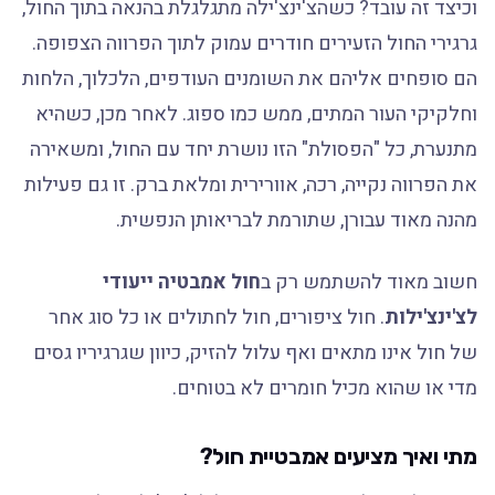
וכיצד זה עובד? כשהצ'ינצ'ילה מתגלגלת בהנאה בתוך החול,
גרגירי החול הזעירים חודרים עמוק לתוך הפרווה הצפופה.
הם סופחים אליהם את השומנים העודפים, הלכלוך, הלחות
וחלקיקי העור המתים, ממש כמו ספוג. לאחר מכן, כשהיא
מתנערת, כל "הפסולת" הזו נושרת יחד עם החול, ומשאירה
את הפרווה נקייה, רכה, אוורירית ומלאת ברק. זו גם פעילות
מהנה מאוד עבורן, שתורמת לבריאותן הנפשית.
חשוב מאוד להשתמש רק ב
חול אמבטיה ייעודי
לצ'ינצ'ילות
. חול ציפורים, חול לחתולים או כל סוג אחר
של חול אינו מתאים ואף עלול להזיק, כיוון שגרגיריו גסים
מדי או שהוא מכיל חומרים לא בטוחים.
מתי ואיך מציעים אמבטיית חול?