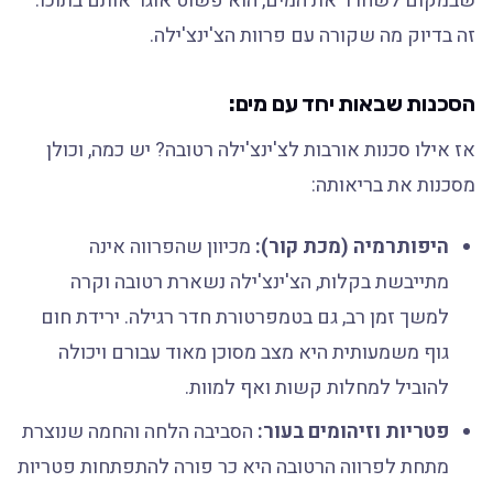
שבמקום לשחרר את המים, הוא פשוט אוגר אותם בתוכו.
זה בדיוק מה שקורה עם פרוות הצ'ינצ'ילה.
הסכנות שבאות יחד עם מים:
אז אילו סכנות אורבות לצ'ינצ'ילה רטובה? יש כמה, וכולן
מסכנות את בריאותה:
היפותרמיה (מכת קור):
מכיוון שהפרווה אינה
מתייבשת בקלות, הצ'ינצ'ילה נשארת רטובה וקרה
למשך זמן רב, גם בטמפרטורת חדר רגילה. ירידת חום
גוף משמעותית היא מצב מסוכן מאוד עבורם ויכולה
להוביל למחלות קשות ואף למוות.
פטריות וזיהומים בעור:
הסביבה הלחה והחמה שנוצרת
מתחת לפרווה הרטובה היא כר פורה להתפתחות פטריות