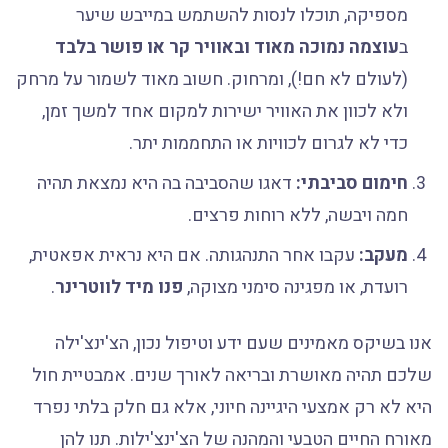
מספיקה, תוכלו לנסות להשתמש במייבש שיער
ב
עוצמה נמוכה מאוד ובאוויר קר או פושר בלבד
(לעולם לא חם!), ומרחוק. חשוב מאוד לשמור על מרחק
ולא לכוון את האוויר ישירות למקום אחד למשך זמן,
כדי לא לגרום לכוויות או התחממות יתר.
חימום סביבתי:
דאגו שהסביבה בה היא נמצאת תהיה
חמה ויבשה, ללא רוחות פרצים.
מעקב:
עקבו אחר התנהגותה. אם היא נראית אפאטית,
רועדת, או מפגינה סימני מצוקה,
פנו מיד לווטרינר
.
אנו בשיקס מאמינים שעם ידע וטיפול נכון, הצ'ינצ'ילה
שלכם תהיה מאושרת ובריאה לאורך שנים. אמבטיית חול
היא לא רק אמצעי היגיינה חיוני, אלא גם חלק בלתי נפרד
מאורח החיים הטבעי והמהנה של הצ'ינצ'ילות. תנו להן