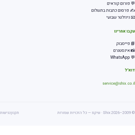
 פורום קוראים
 פרסום כתבות בתשלום
 ניוזלטר שבועי
בו אחרינו
 פייסבוק
 אינסטגרם
💬 Wha
א"ל
service@shix.co.
ס — כל הזכויות שמורות
תקנון
נגישות