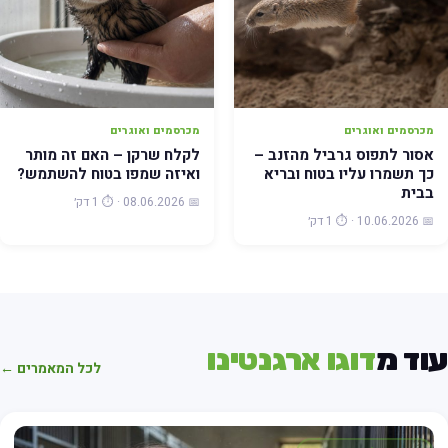
מכרסמים ואוגרים
מכרסמים ואוגרים
אסור לתפוס גרביל מהזנב –
לקלח שרקן – האם זה מותר
כך תשמרו עליו בטוח ובריא
ואיזה שמפו בטוח להשתמש?
בבית
📅 08.06.2026 · ⏱️ 1 דק׳
📅 10.06.2026 · ⏱️ 1 דק׳
וד מ
דוגו ארגנטינו
לכל המאמרים ←