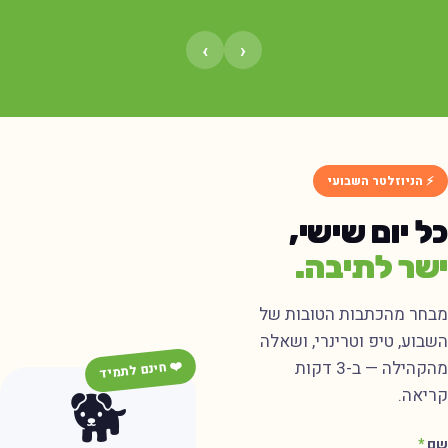
›
‹
⚡ הניוזלטר השבועי
ל יום שישי,
שר לתיבה.
בחר מהכתבות הטובות של
שבוע, טיפ וטרינרי, ושאלה
מהקהילה — ב-3 דקות
❤️ חינם לתמיד
🐕
ריאה.
ם
*