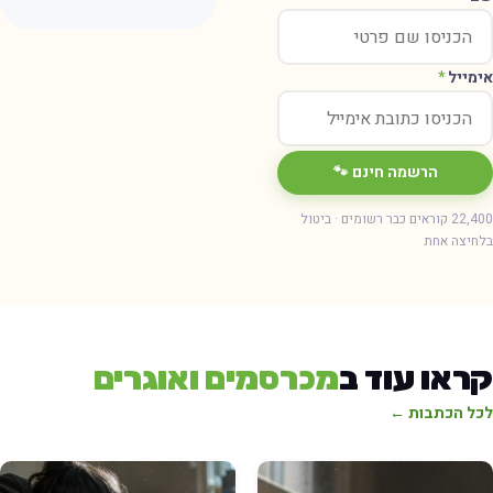
ימייל
*
הרשמה חינם 🐾
22,400 קוראים כבר רשומים · ביטול
חיצה אחת
ראו עוד ב
מכרסמים ואוגרים
כל הכתבות ←