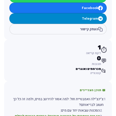
Facebook
Telegram
העתק קישור
1
⏱️
דקת קריאה
0
💬
תגובות
מכרסמים ואוגרים
📂
קטגוריה
📖 תוכן העניינים
1
צ'ינצ'ילה ואמבטיית חול: למה אסור להירטב במים, ולמה זה כל כך
חשוב לבריאותם?
2
הסכנות שבאות יחד עם מים: