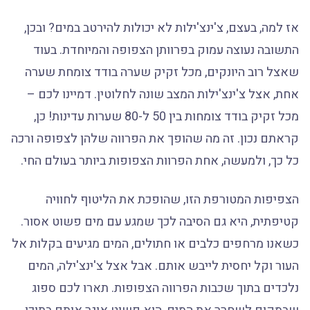
אז למה, בעצם, צ'ינצ'ילות לא יכולות להירטב במים? ובכן,
התשובה נעוצה עמוק בפרוותן הצפופה והמיוחדת. בעוד
שאצל רוב היונקים, מכל זקיק שערה בודד צומחת שערה
אחת, אצל צ'ינצ'ילות המצב שונה לחלוטין. דמיינו לכם –
מכל זקיק בודד צומחות בין 50 ל-80 שערות עדינות! כן,
קראתם נכון. זה מה שהופך את הפרווה שלהן לצפופה ורכה
כל כך, ולמעשה, אחת הפרוות הצפופות ביותר בעולם החי.
הצפיפות המטורפת הזו, שהופכת את הליטוף לחוויה
קטיפתית, היא גם הסיבה לכך שמגע עם מים פשוט אסור.
כשאנו מרחפים כלבים או חתולים, המים מגיעים בקלות אל
העור וקל יחסית לייבש אותם. אבל אצל צ'ינצ'ילה, המים
נלכדים בתוך שכבות הפרווה הצפופות. תארו לכם ספוג