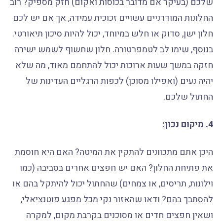
שלכם (בעיקר אם מדובר בכוסות ואקום) חזק מספיק? רוב
החלונות המודרניים עשויים זכוכית עמידה, אך אם יש לכם
חלון ישן, סדוק או חלש במיוחד, יכול להיות סיכון תיאורטי.
בנוסף, שימו לב לטמפרטורה. חלון שחשוף לשמש ישירה
חזקה במשך שעות ארוכות יכול להתחמם מאוד, מה שלא
יהיה נעים (ואפילו מסוכן) לכפות הרגליים העדינות של
החתול שלכם.
4. מיקום נכון:
היכן אתם מתכוונים להתקין את המיטה? האם היא חוסמת
את פתיחת החלון? האם יש חפצים אחרים בסביבה (כמו
וילונות, תריסים, או צמחים) שהחתול יכול להיתקל בהם או
להסתבך בהם? ודאו שהאזור נקי מכל מפגע פוטנציאלי,
ושאין חפצים חדים או מסוכנים בקרבת מקום, למקרה