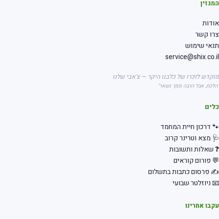
גזין
דות
רו קשר
אי שימוש
service@shix.co.
קדש לזכרו של כלבנו היקר — צ'אבי שלנו
לכת, אבל הרבה ממך נשאר"
לים
 דרכון חיית המחמד
 מצא וטרינר קרוב
שאלות ותשובות
 פורום קוראים
 פרסום כתבות בתשלום
 ניוזלטר שבועי
בו אחרינו