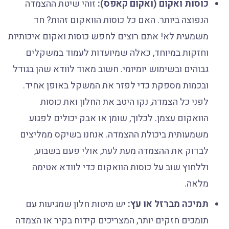
כוסות ואקום (ואקום קאפס):
זוהי שיטת ההצמדה
הנפוצה ביותר. האם כל כוסות הוואקום זהות? חד
משמעית לא! אתם רוצים לחפש כוסות ואקום איכותיות
וחזקות במיוחד, כאלה שמיועדות לעמוד במשקלים
גבוהים ובשימוש יומיומי. חשוב מאוד לוודא שהן בגודל
ובכמות מספקת כדי לפזר את המשקל באופן אחיד.
לפני כל הצמדה, נקו היטב את החלון ואת כוסות
הוואקום עצמן. לכלוך, שומן או אבק יכולים לפגוע
משמעותית ביכולת ההצמדה. אנחנו בשיקס ממליצים
לבדוק את ההצמדה מעת לעת, אולי פעם בשבוע,
וללחוץ שוב על כוסות הוואקום כדי לוודא אטימה
מלאה.
תמיכה מברזל או עץ:
יש מיטות חלון שמגיעות עם
תומכים חזקים יותר, המצריכים קידוח בקיר או הצמדה