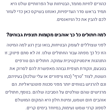
כהורים לחיות מחמד, הבטיחות של הפרוותיים שלנו היא
תמיד בראש סדר העדיפויות, ואנחנו בשיקס כאן כדי לעזור
לכם להבין את כל הניואנסים.
למה חתולים כל כך אוהבים מקומות תצפית גבוהים?
לפני שצוללים לעומק הבטיחות, בואו נבין רגע למה המיטה
הזו כל כך מפתה עבור החתולים שלנו. זה לא סתם פינוק; זו
התנהגות אינסטינקטיבית עמוקה. חתולים הם טורפים
בטבעם, ונקודת תצפית גבוהה מאפשרת להם לסרוק את
השטח, לצוד "טרף" (כמו ציפורים או עלי שלכת) בעיניהם,
וגם להרגיש בטוחים יותר מפני סכנות פוטנציאליות. הם
מרגישים שהם שולטים על הסביבה שלהם. בנוסף, חתולים
אוהבים חום ושמש, ומיטת חלון היא המקום המושלם
לספוג קרני שמש נעימות, במיוחד בימים קרים.