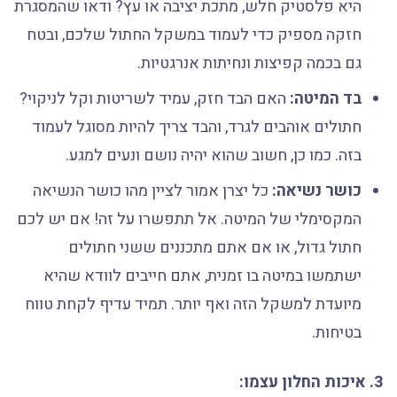
היא פלסטיק חלש, מתכת יציבה או עץ? ודאו שהמסגרת
חזקה מספיק כדי לעמוד במשקל החתול שלכם, ובטח
גם בכמה קפיצות ונחיתות אנרגטיות.
בד המיטה:
האם הבד חזק, עמיד לשריטות וקל לניקוי?
חתולים אוהבים לגרד, והבד צריך להיות מסוגל לעמוד
בזה. כמו כן, חשוב שהוא יהיה נושם ונעים למגע.
כושר נשיאה:
כל יצרן אמור לציין מהו כושר הנשיאה
המקסימלי של המיטה. אל תתפשרו על זה! אם יש לכם
חתול גדול, או אם אתם מתכננים ששני חתולים
ישתמשו במיטה בו זמנית, אתם חייבים לוודא שהיא
מיועדת למשקל הזה ואף יותר. תמיד עדיף לקחת טווח
בטיחות.
3. איכות החלון עצמו: