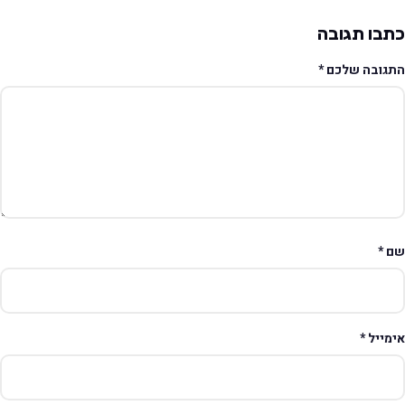
תבו תגובה
תגובה שלכם
*
ם
*
ימייל
*