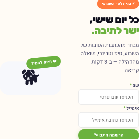
⚡ הניוזלטר השבועי
ל יום שישי,
שר לתיבה.
בחר מהכתבות הטובות של
שבוע, טיפ וטרינרי, ושאלה
מהקהילה — ב-3 דקות
❤️ חינם לתמיד
🐕
ריאה.
ם
*
ימייל
*
הרשמה חינם 🐾