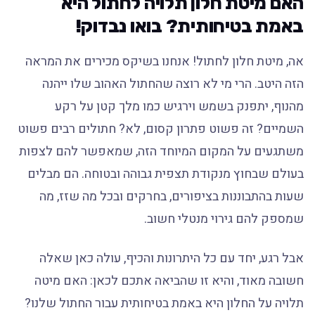
האם מיטת חלון תלויה לחתול היא
באמת בטיחותית? בואו נבדוק!
אה, מיטת חלון לחתול! אנחנו בשיקס מכירים את המראה
הזה היטב. הרי מי לא רוצה שהחתול האהוב שלו ייהנה
מהנוף, יתפנק בשמש וירגיש כמו מלך קטן על רקע
השמיים? זה פשוט פתרון קסום, לא? חתולים רבים פשוט
משתגעים על המקום המיוחד הזה, שמאפשר להם לצפות
בעולם שבחוץ מנקודת תצפית גבוהה ובטוחה. הם מבלים
שעות בהתבוננות בציפורים, בחרקים ובכל מה שזז, מה
שמספק להם גירוי מנטלי חשוב.
אבל רגע, יחד עם כל היתרונות והכיף, עולה כאן שאלה
חשובה מאוד, והיא זו שהביאה אתכם לכאן: האם מיטה
תלויה על החלון היא באמת בטיחותית עבור החתול שלנו?