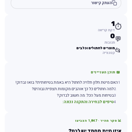
העתק קישור
1
⏱️
דקת קריאה
0
💬
תגובות
מוצרים לחתולים וכלבים
📂
קטגוריה
📖 תוכן העניינים
1
האם מיטת חלון תלויה לחתול היא באמת בטיחותית? בואו נבדוק!
2
למה חתולים כל כך אוהבים מקומות תצפית גבוהים?
3
בטיחות מעל הכל: מה חשוב לבדוק?
4
טיפים לבחירה והתקנה נכונה:
📊 סקר מהיר ·
1,847
הצביעו
איזו חיית מחמד יש לכם?