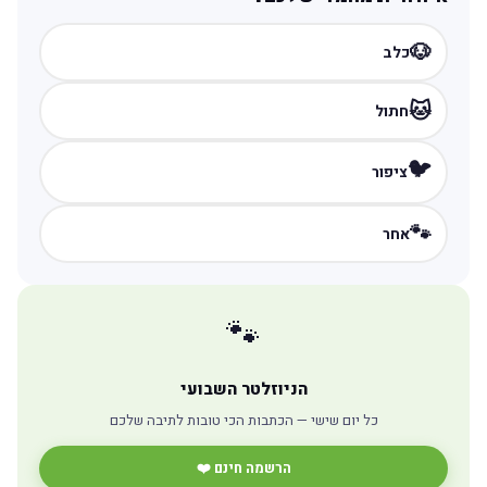
🐶
כלב
🐱
חתול
🐦
ציפור
🐾
אחר
🐾
הניוזלטר השבועי
כל יום שישי — הכתבות הכי טובות לתיבה שלכם
הרשמה חינם ❤️