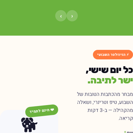
›
‹
⚡ הניוזלטר השבועי
ל יום שישי,
שר לתיבה.
בחר מהכתבות הטובות של
שבוע, טיפ וטרינרי, ושאלה
מהקהילה — ב-3 דקות
❤️ חינם לתמיד
🐕
ריאה.
ם
*