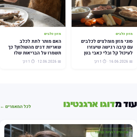
מזון כלבים
מזון כלבים
סוגי מזון מומלצים לכלבים
האם מותר לתת לכלב
עם קיבה רגישה שיעזרו
שאריות דגים מהשולחן? כך
לעיכול קל ובלי כאבי בטן
תשמרו על הבריאות שלו
📅 16.06.2026 · ⏱️ 1 דק׳
📅 12.06.2026 · ⏱️ 1 דק׳
וד מ
דוגו ארגנטינו
לכל המאמרים ←
שרותים לחיות מחמד