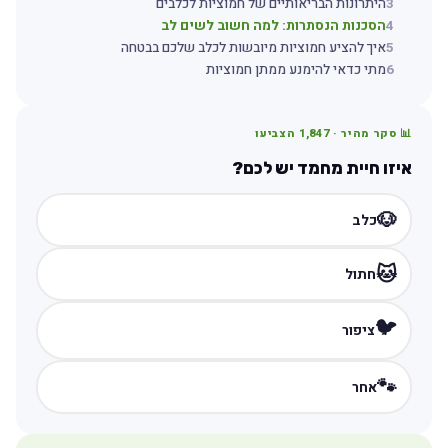
3
היתרונות הבריאותיים של חמוציות לכלבים
4
הסכנות הנסתרות: למה חשוב לשים לב
5
איך להציע חמוציות מיובשות לכלב שלכם בבטחה
6
מתי כדאי להימנע ממתן חמוציות
📊 סקר מהיר ·
1,847
הצביעו
איזו חיית מחמד יש לכם?
🐶
כלב
🐱
חתול
🐦
ציפור
🐾
אחר