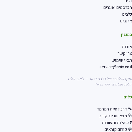
ים
רסמים ואוגרים
בים
נבים
גזין
דות
רו קשר
אי שימוש
service@shix.co.
קדש לזכרו של כלבנו היקר — צ'אבי שלנו
לכת, אבל הרבה ממך נשאר"
לים
 דרכון חיית המחמד
 מצא וטרינר קרוב
שאלות ותשובות
 פורום קוראים