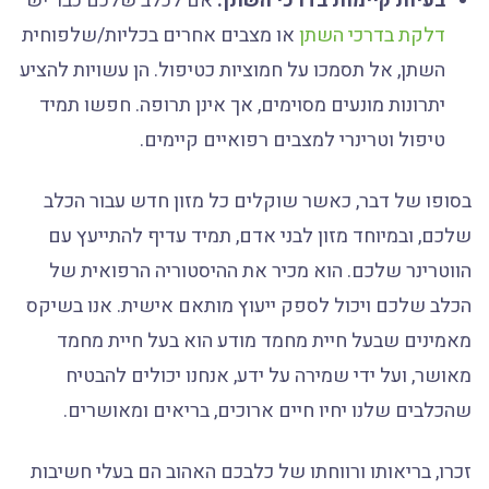
בעיות קיימות בדרכי השתן:
אם לכלב שלכם כבר יש
דלקת בדרכי השתן
או מצבים אחרים בכליות/שלפוחית
השתן, אל תסמכו על חמוציות כטיפול. הן עשויות להציע
יתרונות מונעים מסוימים, אך אינן תרופה. חפשו תמיד
טיפול וטרינרי למצבים רפואיים קיימים.
בסופו של דבר, כאשר שוקלים כל מזון חדש עבור הכלב
שלכם, ובמיוחד מזון לבני אדם, תמיד עדיף להתייעץ עם
הווטרינר שלכם. הוא מכיר את ההיסטוריה הרפואית של
הכלב שלכם ויכול לספק ייעוץ מותאם אישית. אנו בשיקס
מאמינים שבעל חיית מחמד מודע הוא בעל חיית מחמד
מאושר, ועל ידי שמירה על ידע, אנחנו יכולים להבטיח
שהכלבים שלנו יחיו חיים ארוכים, בריאים ומאושרים.
זכרו, בריאותו ורווחתו של כלבכם האהוב הם בעלי חשיבות