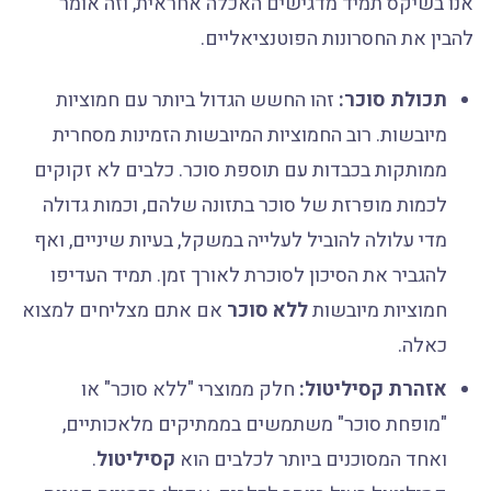
אנו בשיקס תמיד מדגישים האכלה אחראית, וזה אומר
להבין את החסרונות הפוטנציאליים.
תכולת סוכר:
זהו החשש הגדול ביותר עם חמוציות
מיובשות. רוב החמוציות המיובשות הזמינות מסחרית
ממותקות בכבדות עם תוספת סוכר. כלבים לא זקוקים
לכמות מופרזת של סוכר בתזונה שלהם, וכמות גדולה
מדי עלולה להוביל לעלייה במשקל, בעיות שיניים, ואף
להגביר את הסיכון לסוכרת לאורך זמן. תמיד העדיפו
חמוציות מיובשות
ללא סוכר
אם אתם מצליחים למצוא
כאלה.
אזהרת קסיליטול:
חלק ממוצרי "ללא סוכר" או
"מופחת סוכר" משתמשים בממתיקים מלאכותיים,
ואחד המסוכנים ביותר לכלבים הוא
קסיליטול
.