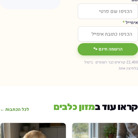
ימייל
*
הרשמה חינם 🐾
22,400 קוראים כבר רשומים · ביטול
חיצה אחת
ראו עוד ב
מזון כלבים
לכל הכתבות ←