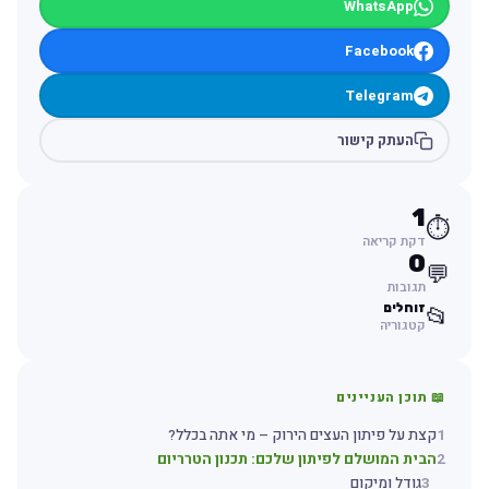
WhatsApp
Facebook
Telegram
העתק קישור
1
⏱️
דקת קריאה
0
💬
תגובות
זוחלים
📂
קטגוריה
📖 תוכן העניינים
1
קצת על פיתון העצים הירוק – מי אתה בכלל?
2
הבית המושלם לפיתון שלכם: תכנון הטרריום
3
גודל ומיקום