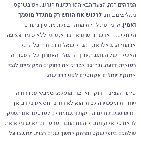
המדהים הזה, הצעד הבא הוא רכישת הנחש. אנו בשיקס
ממליצים בחום
לרכוש את הנחש רק ממגדל מוסמך
ואמין
, או מחנות לחיות מחמד בעלת מוניטין בתחום
הזוחלים. ודאו שהנחש נראה בריא, ערני, ללא סימני פציעה
או מחלה. שאלו את המגדל שאלות רבות – על הרגלי
האכילה של הנחש, תאריך ההשלה האחרון וכל היסטוריה
רפואית ידועה. זכרו גם לבדוק את החוקים המקומיים לגבי
אחזקת זוחלים אקזוטיים לפני הרכישה.
פיתון העצים הירוק הוא יצור מופלא, שמביא עמו חוויה
ייחודית ומעשירה לבית. הוא לא דורש יחס אנושי רב, אך
דורש סביבת חיים מדויקת ותשומת לב לפרטים. אם תעניקו
לו את כל אלה, תזכו ליהנות מחבר יפהפה ובריא שימלא את
עולמכם ביופי שקט ומרתק למשך שנים רבות. תחשבו על