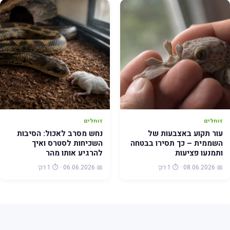
זוחלים
זוחלים
עור תקוע באצבעות של
נחש מסרב לאכול: הסיבות
השממית – כך תסירו בבטחה
השכיחות לסטרס ואיך
ותמנעו פציעות
להרגיע אותו מהר
📅 08.06.2026 · ⏱️ 1 דק׳
📅 06.06.2026 · ⏱️ 1 דק׳