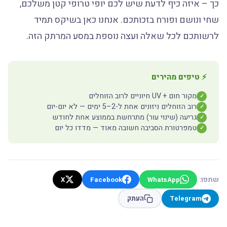
כך – איזה כיף לדעת שיש לכם יופי טרופי קטן משלכם,
שחי ונושם ופורח בזכותכם. אנחנו כאן בשיקס תמיד
לרשותכם לכל שאלה ועצה נוספת במסע המרתק הזה.
⚡ טיפים מהירים
מקור חום + UV חיוניים לרוב הזוחלים
✓
רוב הזוחלים ניזונים אחת ל-2–5 ימים — לא יום-יום
✓
גריעה (שינוי עור) מתרחשת בממוצע אחת לחודש
✓
טמפרטורת הסביבה חשובה מאוד — מדדו כל יום
✓
שתפו:
X
Facebook
WhatsApp
Telegram
העתק