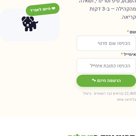
שבוע, טיפ וטרינרי, ושאלה
מהקהילה — ב-3 דקות
❤️ חינם לתמיד
🐕
ריאה.
ם
*
ימייל
*
הרשמה חינם 🐾
22,400 קוראים כבר רשומים · ביטול
חיצה אחת