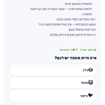
4
תשתית ועיצוב פנים
5
לחות וטמפרטורה – עמוד השדרה של הבריאות
6
תאורה
7
מה אוכלים היום? תזונה נכונה
8
מגע והתנהלות – איך מתייחסים לנחש כזה?
9
בריאות וטיפול מונע
10
בחירת פיתון העצים הירוק שלכם
📊 סקר מהיר ·
1,847
הצביעו
איזו חיית מחמד יש לכם?
🐶
כלב
🐱
חתול
🐦
ציפור