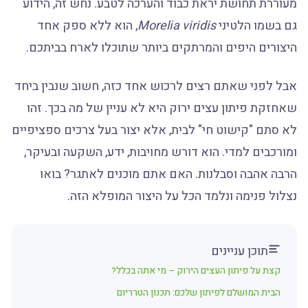
מעוררת תחושת יראת כבוד והערכה לטבע. נחש זה, הידוע
גם בשמו הלטיני
Morelia viridis
, הוא ללא ספק אחד
היצורים היפים והמרתקים ביותר שתוכלו לארח בביתכם.
אבל לפני שאתם רצים לרכוש אחד כזה, חשוב שנבין ביחד
שאחזקת פיתון עצים ירוק היא לא עניין של מה בכך. זהו
לא סתם "קישוט חי" לבית, אלא יצור בעל צרכים ספציפיים
ומורכבים למדי. הוא דורש מחויבות, ידע, השקעה ובעיקר,
הרבה אהבה וסבלנות. האם אתם מוכנים לאתגר? בואו
נצלול פנימה ונלמד הכל על היצור המופלא הזה.
תוכן עניינים
קצת על פיתון העצים הירוק – מי אתה בכלל?
הבית המושלם לפיתון שלכם: תכנון הטרריום