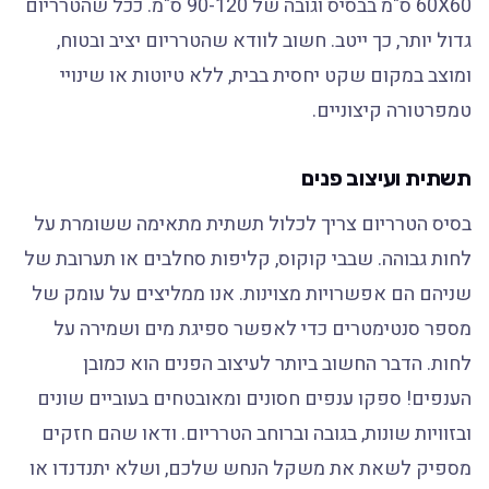
60X60 ס"מ בבסיס וגובה של 90-120 ס"מ. ככל שהטרריום
גדול יותר, כך ייטב. חשוב לוודא שהטרריום יציב ובטוח,
ומוצב במקום שקט יחסית בבית, ללא טיוטות או שינויי
טמפרטורה קיצוניים.
תשתית ועיצוב פנים
בסיס הטרריום צריך לכלול תשתית מתאימה ששומרת על
לחות גבוהה. שבבי קוקוס, קליפות סחלבים או תערובת של
שניהם הם אפשרויות מצוינות. אנו ממליצים על עומק של
מספר סנטימטרים כדי לאפשר ספיגת מים ושמירה על
לחות. הדבר החשוב ביותר לעיצוב הפנים הוא כמובן
הענפים! ספקו ענפים חסונים ומאובטחים בעוביים שונים
ובזוויות שונות, בגובה וברוחב הטרריום. ודאו שהם חזקים
מספיק לשאת את משקל הנחש שלכם, ושלא יתנדנדו או