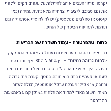
יקרסו. פיתון העצים אוהב להיתלות על ענפים דקים וללפף
את זנבו סביבם ליציבות. צמחייה מלאכותית עמידה (כמו
קיסוס או סחלבים מפלסטיק) יכולה להוסיף אסתטיקה וגם
תורמת לתחושת הביטחון של הנחש.
לחות וטמפרטורה – עמוד השדרה של הבריאות
כבר אמרנו שזהו נחש מיערות גשם? זה אומר שהוא זקוק
ל
לחות גבוהה במיוחד
– בין 60% ל-80% ואף יותר בעת
השלה. איך משיגים את זה? ריסוס ידני של הטרריום במים
פעם או פעמיים ביום הוא חובה. בנוסף, קערת מים גדולה
ורחבה, או אפילו מערכת ערפל אוטומטית, יכולה לעזור
מאוד. חשוב מאוד למדוד את הלחות באופן קבוע באמצעות
היגרומטר.