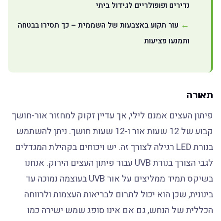
נדירים ופופולריים לגידול ביתי
עור תקוע באצבעות של השממית – כך תסירו בבטחה
ותמנעו פציעות
תאורה
פיתון העצים אמנם לילי, אך עדיין זקוק למחזור אור-חושך
קבוע של 12 שעות אור ו-12 שעות חושך. ניתן להשתמש
בנורת LED רגילה לצורך זה. יש ויכוחים בקהילת המגדלים
לגבי הצורך בנורת UVB עבור פיתון העצים הירוק. אנחנו
בשיקס תמיד ממליצים על אור UVB בעוצמה נמוכה עד
בינונית, שכן הוא יכול לתרום לבריאות העצמות ולרווחה
הכללית של הנחש, גם אם אינו סופג שמש ישירה כמו