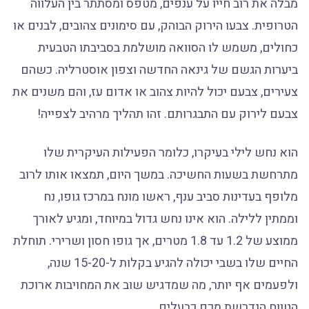
מבלה את רוב חייו על ענפים, מטפס ומסתתר בין העלווה
הטרופית. צבעו הירוק הבוהק, עם סימונים צהובים, לבנים או
כחולים, משמש לו הסוואה מושלמת בסביבתו הטבעית
ביערות הגשם של גינאה החדשה וצפון אוסטרליה. כשהם
צעירים, צבעם יכול להיות צהוב או אדום עז, והם משנים את
צבעם לירוק עם התבגרותם. זהו תהליך מרהיב לצפייה!
הוא נחש לילי בעיקרו, כלומר הפעילות העיקרית שלו
מתרחשת בשעות החשיכה. במשך היום, תמצאו אותו לרוב
מלופף בעדינות סביב ענף, ראשו מונח במרכז גופו, נח
וממתין ללילה. הוא אינו נחש גדול במיוחד, ומגיע לאורך
ממוצע של 1.2 עד 1.8 מטרים, אך גופו חסון ושרירי. תוחלת
החיים שלו בשבי יכולה להגיע בקלות ל-15-20 שנה,
ולפעמים אף יותר, מה שמדגיש שוב את המחויבות ארוכת
הטווח הנדרשת מכם כבעלים.