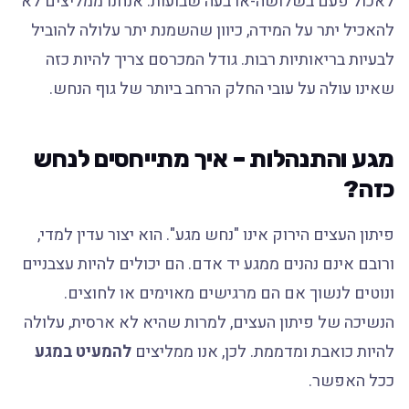
לאכול פעם בשלושה-ארבעה שבועות. אנחנו ממליצים לא
להאכיל יתר על המידה, כיוון שהשמנת יתר עלולה להוביל
לבעיות בריאותיות רבות. גודל המכרסם צריך להיות כזה
שאינו עולה על עובי החלק הרחב ביותר של גוף הנחש.
מגע והתנהלות – איך מתייחסים לנחש
כזה?
פיתון העצים הירוק אינו "נחש מגע". הוא יצור עדין למדי,
ורובם אינם נהנים ממגע יד אדם. הם יכולים להיות עצבניים
ונוטים לנשוך אם הם מרגישים מאוימים או לחוצים.
הנשיכה של פיתון העצים, למרות שהיא לא ארסית, עלולה
להיות כואבת ומדממת. לכן, אנו ממליצים
להמעיט במגע
ככל האפשר.