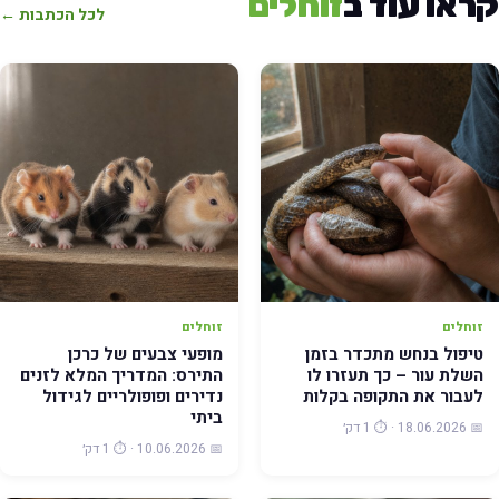
ראו עוד ב
זוחלים
לכל הכתבות ←
זוחלים
זוחלים
טיפול בנחש מתכדר בזמן
מופעי צבעים של כרכן
השלת עור – כך תעזרו לו
התירס: המדריך המלא לזנים
לעבור את התקופה בקלות
נדירים ופופולריים לגידול
ביתי
📅 18.06.2026 · ⏱️ 1 דק׳
📅 10.06.2026 · ⏱️ 1 דק׳