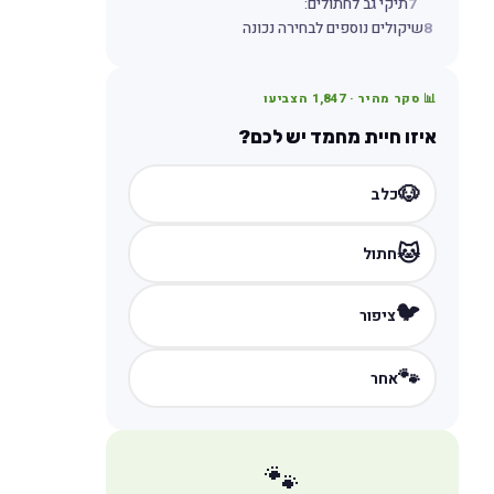
7
תיקי גב לחתולים:
8
שיקולים נוספים לבחירה נכונה
📊 סקר מהיר ·
1,847
הצביעו
איזו חיית מחמד יש לכם?
🐶
כלב
🐱
חתול
🐦
ציפור
🐾
אחר
🐾