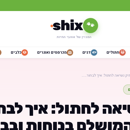
shix
🐾
המגזין של אוהבי החיות
חתולים
דגים
מכרסמים ואוגרים
כלבים
🐶
🐹
🐟
🐱
יק נשיאה לחתול: איך לבחור……
ם
אה לחתול: איך לבח
המושלם בנוחות ובב