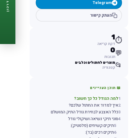
Telegram
דרכון
🩺
תזכורות ביקורת
📋
פרופיל מלא
העתק קישור
🆓
חינם לגמרי
צור דרכון עכשיו ←
1
⏱️
דקת קריאה
0
💬
תגובות
מוצרים לחתולים וכלבים
📂
קטגוריה
📖 תוכן העניינים
1
למה הגודל כל כך חשוב?
2
איך למדוד את החתול שלכם?
3
כלל האצבע לבחירת גודל התיק המושלם
4
סוגי תיקי נשיאה ושיקולי גודל
5
תיקים קשיחים (פלסטיק):
6
תיקים רכים (בד):