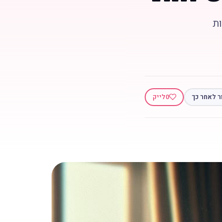
ות
ר לאחר כך
0
לייק