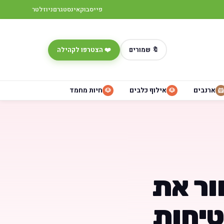
פייסבוק
אינסטגרם
ניוזלטר
🔖 שמורים
❤️ הצטרפו לקהילה
ארנבים
אילוף כלבים
חיות מחמד
🐶
🐶
🐹
ור את
טיחות