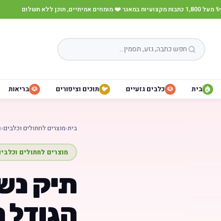
✨ מעל 1,800 כתבות מקצועיות במאגר
·
❤️ מומחים אמיתיים, תוכן ללא תשלום
בית
כלבים גזעיים
תוכים וציפורים
בריאות
🐶
🐦
🐶
🏠
בית
›
מוצרים לחתולים וכלבים
›
ת
מוצרים לחתולים וכלבי
תיק נשי
הגודל 