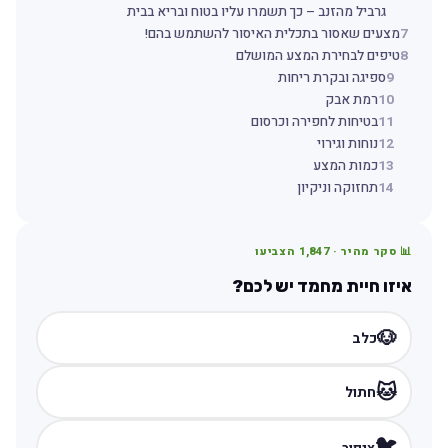
גרביל מהזנב – כך תשמרו עליו בטוח ובריא בבית
7
מצעים שאסור בתכלית האיסור להשתמש בהם!
8
טיפים לבחירת המצע המושלם
9
ספיגה ובקרת ריחות
10
רמת אבק
11
בטיחות לחפירה וכרסום
12
נוחות וגירוי
13
כמות המצע
14
תחזוקה וניקיון
📊 סקר מהיר ·
1,847
הצביעו
איזו חיית מחמד יש לכם?
🐶
כלב
🐱
חתול
🐦