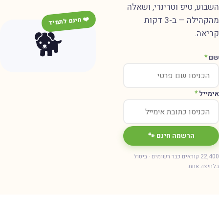
שבוע, טיפ וטרינרי, ושאלה
מהקהילה — ב-3 דקות
❤️ חינם לתמיד
🐕
ריאה.
ם
*
ימייל
*
הרשמה חינם 🐾
22,400 קוראים כבר רשומים · ביטול
חיצה אחת