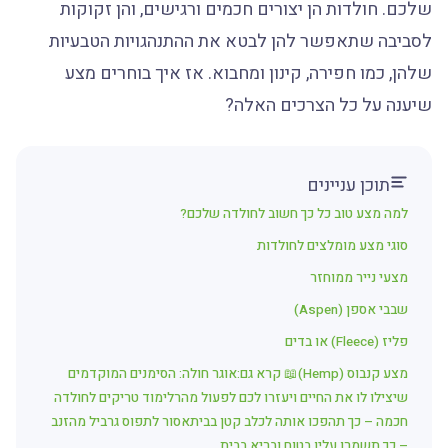
שלכם. חולדות הן יצורים חכמים ורגישים, והן זקוקות
לסביבה שתאפשר להן לבטא את ההתנהגויות הטבעיות
שלהן, כמו חפירה, קינון ומחבוא. אז איך בוחרים מצע
שיענה על כל הצרכים האלה?
תוכן עניינים
למה מצע טוב כל כך חשוב לחולדה שלכם?
סוגי מצע מומלצים לחולדות
מצעי נייר ממוחזר
שבבי אספן (Aspen)
פליז (Fleece) או בדים
מצע קנבוס (Hemp)📖 קרא גם:אוגר חולה: הסימנים המוקדמים
שיצילו לו את החיים ויעזרו לכם לפעול מהרלימוד טריקים לחולדה
חכמה – כך תהפכו אותה לכלב קטן בביתאסור לתפוס גרביל מהזנב
– כך תשמרו עליו בטוח ובריא בבית