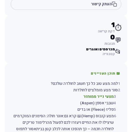
העתק קישור
1
⏱️
דקת קריאה
0
💬
תגובות
מכרסמים ואוגרים
📂
קטגוריה
📖 תוכן העניינים
1
למה מצע טוב כל כך חשוב לחולדה שלכם?
2
סוגי מצע מומלצים לחולדות
3
מצעי נייר ממוחזר
4
שבבי אספן (Aspen)
5
פליז (Fleece) או בדים
6
מצע קנבוס (Hemp)📖 קרא גם:אוגר חולה: הסימנים המוקדמים
שיצילו לו את החיים ויעזרו לכם לפעול מהרלימוד טריקים
לחולדה חכמה – כך תהפכו אותה לכלב קטן בביתאסור לתפוס