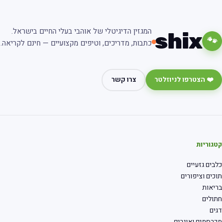
המגזין הדיגיטלי של אוהבי בעלי החיים בישראל.
shix
🐾
כתבות, מדריכים, וטיפים מקצועיים — חינם לקריאה.
❤️ הצטרפו לניוזלטר
צרו קשר
גוריות
בים גזעיים
כים וציפורים
יאות
ולים
ים
רסמים ואוגרים