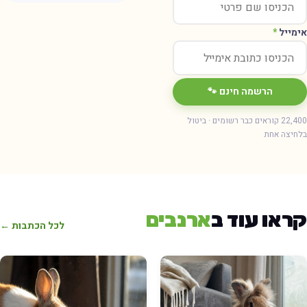
ימייל
*
הרשמה חינם 🐾
22,400 קוראים כבר רשומים · ביטול
חיצה אחת
ראו עוד ב
ארנבים
לכל הכתבות ←