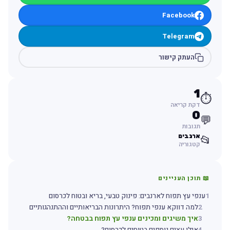
Facebook
Telegram
העתק קישור
1
⏱️
דקת קריאה
0
💬
תגובות
ארנבים
📂
קטגוריה
📖 תוכן העניינים
1
ענפי עץ תפוח לארנבים: פינוק טבעי, בריא ובטוח לכרסום
2
למה דווקא ענפי תפוח? היתרונות הבריאותיים וההתנהגותיים
3
איך משיגים ומכינים ענפי עץ תפוח בבטחה?