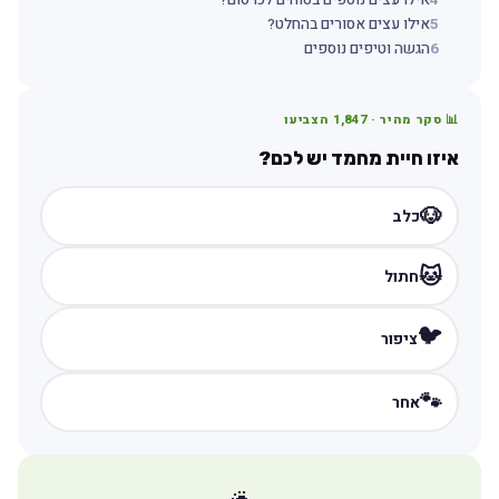
4
אילו עצים נוספים בטוחים לכרסום?
5
אילו עצים אסורים בהחלט?
6
הגשה וטיפים נוספים
📊 סקר מהיר ·
1,847
הצביעו
איזו חיית מחמד יש לכם?
🐶
כלב
🐱
חתול
🐦
ציפור
🐾
אחר