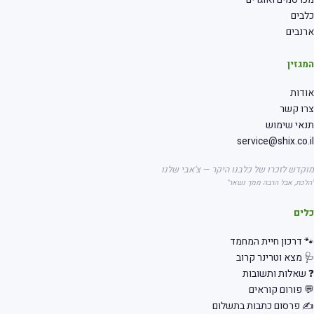
בים
נבים
גזין
דות
רו קשר
אי שימוש
service@shix.co.
קדש לזכרו של כלבנו היקר — צ'אבי שלנו
לכת, אבל הרבה ממך נשאר"
לים
 דרכון חיית המחמד
 מצא וטרינר קרוב
שאלות ותשובות
 פורום קוראים
 פרסום כתבות בתשלום