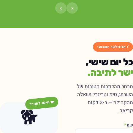
›
‹
⚡ הניוזלטר השבועי
ל יום שישי,
שר לתיבה.
בחר מהכתבות הטובות של
שבוע, טיפ וטרינרי, ושאלה
מהקהילה — ב-3 דקות
❤️ חינם לתמיד
🐕
ריאה.
ם
*