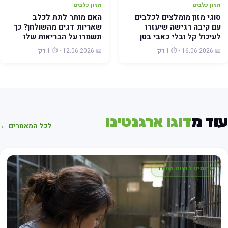
מזון כלבים
מזון כלבים
סוגי מזון מומלצים לכלבים
האם מותר לתת לכלב
עם קיבה רגישה שיעזרו
שאריות דגים מהשולחן? כך
לעיכול קל ובלי כאבי בטן
תשמרו על הבריאות שלו
📅 16.06.2026 · ⏱️ 1 דק׳
📅 12.06.2026 · ⏱️ 1 דק׳
וד מ
דוגו ארגנטינו
לכל המאמרים ←
שרותים לחיות מחמד