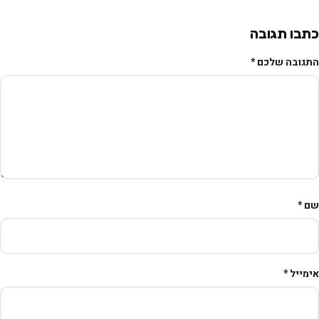
תבו תגובה
תגובה שלכם
*
ם
*
ימייל
*