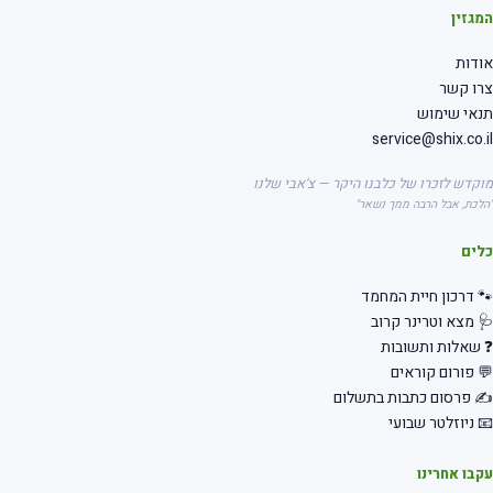
גזין
דות
רו קשר
אי שימוש
service@shix.co.
קדש לזכרו של כלבנו היקר — צ'אבי שלנו
לכת, אבל הרבה ממך נשאר"
לים
 דרכון חיית המחמד
 מצא וטרינר קרוב
שאלות ותשובות
 פורום קוראים
 פרסום כתבות בתשלום
 ניוזלטר שבועי
בו אחרינו