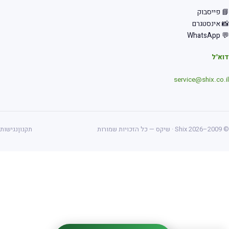
 פייסבוק
 אינסטגרם
💬 Wha
א"ל
service@shix.co.
ס — כל הזכויות שמורות
תקנון
נגישות