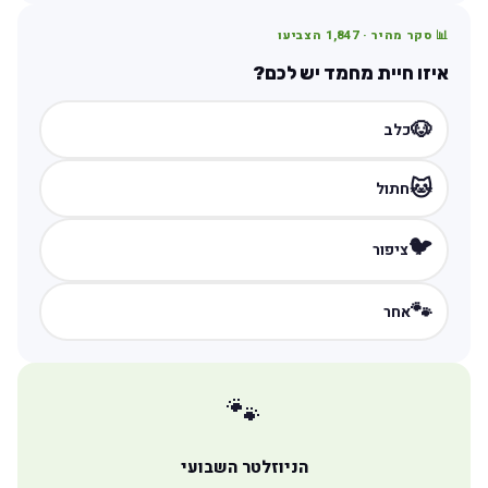
📊 סקר מהיר ·
1,847
הצביעו
איזו חיית מחמד יש לכם?
🐶
כלב
🐱
חתול
🐦
ציפור
🐾
אחר
🐾
הניוזלטר השבועי