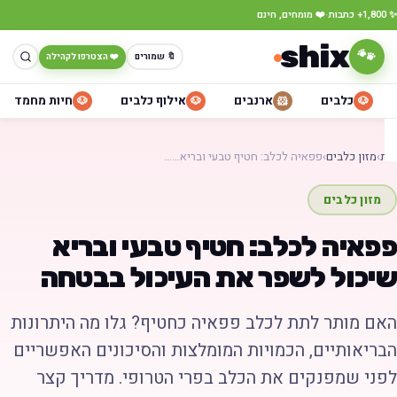
·
כתבות
❤️ מומחים, חינם
shix
🐾
🔖 שמורים
❤️ הצטרפו לקהילה
כלבים
ארנבים
אילוף כלבים
חיות מחמד
🐶
🐶
🐹
🐶
ת
›
מזון כלבים
›
פפאיה לכלב: חטיף טבעי ובריא……
מזון כלבים
פאיה לכלב: חטיף טבעי ובריא
יכול לשפר את העיכול בבטחה
אם מותר לתת לכלב פפאיה כחטיף? גלו מה היתרונות
בריאותיים, הכמויות המומלצות והסיכונים האפשריים
פני שמפנקים את הכלב בפרי הטרופי. מדריך קצר