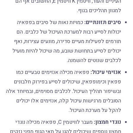
העיניים והעור, וויטמין K וויטמין E, החשובים אף הם
למגוון תהליכים בגוף.
סיבים תזונתיים:
כמויות נאות של סיבים בפפאיה
יכולות לסייע רבות למערכת העיכול של כלבים. הם
תורמים לפעילות מעיים סדירה, מונעים עצירות, ואף
יכולים לסייע בתחושת שובע, מה שיכול להיות מועיל
לכלבים שנוטים להשמנה.
אנזימי עיכול:
פפאיה מכילה אנזימים טבעיים כמו
פפאין וכימופפאין, שיכולים לסייע בפירוק חלבונים
ובשיפור תהליך העיכול. לכלבים מסוימים, ובמיוחד אלה
הסובלים מרגישות עיכול קלה, אנזימים אלו יכולים
להקל על מערכת העיכול.
נוגדי חמצון:
מעבר לוויטמין C, פפאיה מכילה נוגדי
חמצון נוספים שיכולים להגן על תאי הגוף מפני נזקים