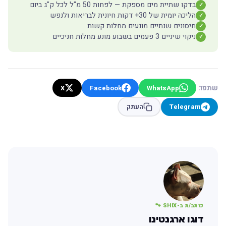
בדקו שתיית מים מספקת — לפחות 50 מ"ל לכל ק"ג ביום
✓
הליכה יומית של 30+ דקות חיונית לבריאות ולנפש
✓
חיסונים שנתיים מונעים מחלות קשות
✓
ניקוי שיניים 3 פעמים בשבוע מונע מחלות חניכיים
✓
שתפו:
X
Facebook
WhatsApp
Telegram
העתק
כותב/ת ב-SHIX 🐾
דוגו ארגנטינו