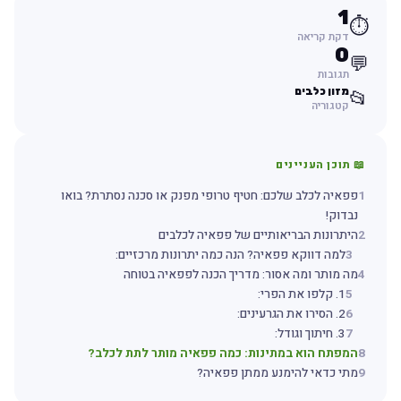
1
⏱️
דקת קריאה
0
💬
תגובות
מזון כלבים
📂
קטגוריה
📖 תוכן העניינים
1
פפאיה לכלב שלכם: חטיף טרופי מפנק או סכנה נסתרת? בואו
נבדוק!
2
היתרונות הבריאותיים של פפאיה לכלבים
3
למה דווקא פפאיה? הנה כמה יתרונות מרכזיים:
4
מה מותר ומה אסור: מדריך הכנה לפפאיה בטוחה
5
1. קלפו את הפרי:
6
2. הסירו את הגרעינים:
7
3. חיתוך וגודל:
8
המפתח הוא במתינות: כמה פפאיה מותר לתת לכלב?
9
מתי כדאי להימנע ממתן פפאיה?