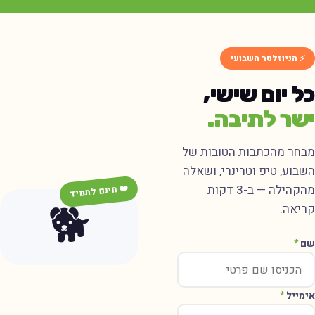
⚡ הניוזלטר השבועי
ל יום שישי,
שר לתיבה.
בחר מהכתבות הטובות של
שבוע, טיפ וטרינרי, ושאלה
מהקהילה — ב-3 דקות
❤️ חינם לתמיד
🐕
ריאה.
ם
*
ימייל
*