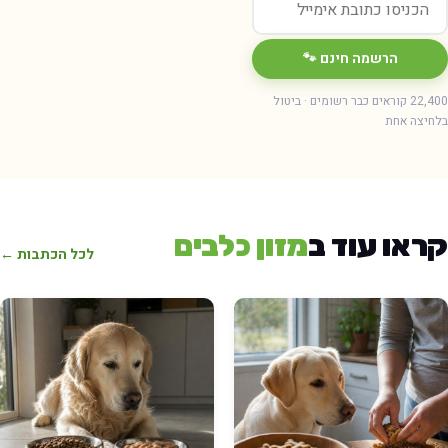
הרשמה חינם 🐾
22,400 קוראים כבר רשומים · ביטול
חיצה אחת
ראו עוד ב
מזון כלבים
לכל הכתבות ←