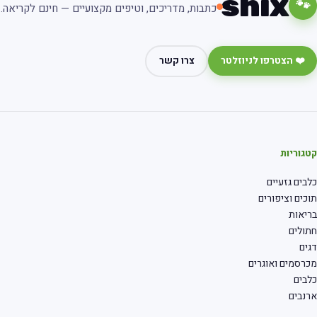
shix
🐾
כתבות, מדריכים, וטיפים מקצועיים — חינם לקריאה.
❤️ הצטרפו לניוזלטר
צרו קשר
גוריות
בים גזעיים
כים וציפורים
יאות
ולים
ים
רסמים ואוגרים
בים
נבים