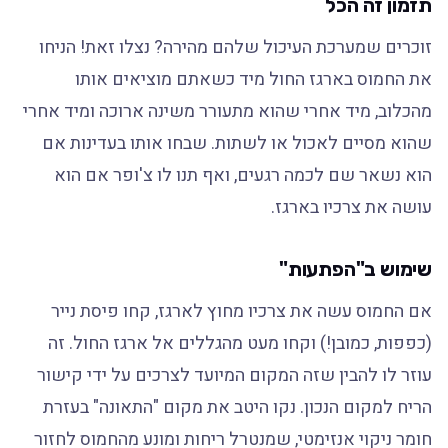
תזמון זה הכל
זוכרים שמערכת העיכול שלהם מהירה? נצלו זאת! הניחו
את החמוס בארגז החול מיד כשאתם מוציאים אותו
מהכלוב, מיד אחרי שהוא מתעורר משינה ארוכה ומיד אחרי
שהוא מסיים לאכול או לשתות. שבחו אותו בעדינות אם
הוא נשאר שם לכמה רגעים, ואף תנו לו צ'ופר אם הוא
עושה את צרכיו בארגז.
שימוש ב"הפתעות"
אם החמוס עשה את צרכיו מחוץ לארגז, קחו פיסת נייר
(כפפות, כמובן!) וקחו מעט מהגללים אל ארגז החול. זה
עוזר לו להבין שזה המקום המיועד לצרכים על ידי קישור
הריח למקום הנכון. נקו היטב את מקום "התאונה" בעזרת
חומר ניקוי אנזימטי, שמנטרל ריחות ומונע מהחמוס לחזור