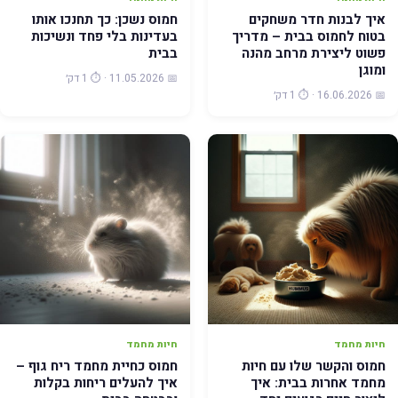
איך לבנות חדר משחקים
חמוס נשכן: כך תחנכו אותו
בטוח לחמוס בבית – מדריך
בעדינות בלי פחד ונשיכות
פשוט ליצירת מרחב מהנה
בבית
ומוגן
📅 11.05.2026 · ⏱️ 1 דק׳
📅 16.06.2026 · ⏱️ 1 דק׳
חיות מחמד
חיות מחמד
חמוס והקשר שלו עם חיות
חמוס כחיית מחמד ריח גוף –
מחמד אחרות בבית: איך
איך להעלים ריחות בקלות