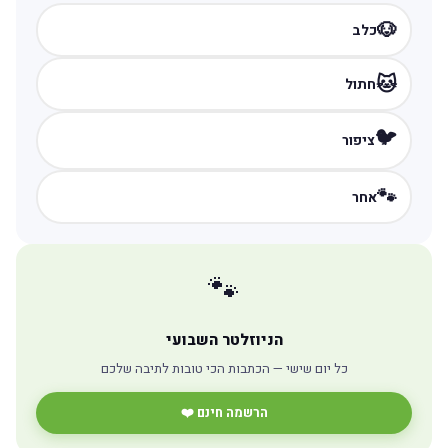
🐶
כלב
🐱
חתול
🐦
ציפור
🐾
אחר
🐾
הניוזלטר השבועי
כל יום שישי — הכתבות הכי טובות לתיבה שלכם
הרשמה חינם ❤️