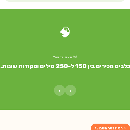
🧠
💡 האם ידעת?
ים מכירים בין 150 ל-250 מילים ופקודות שונות.
›
‹
⚡ הניוזלטר השבועי