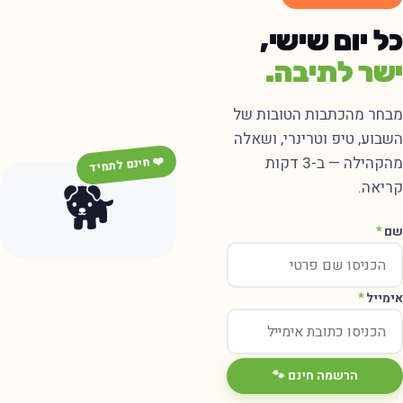
ל יום שישי,
שר לתיבה.
בחר מהכתבות הטובות של
שבוע, טיפ וטרינרי, ושאלה
מהקהילה — ב-3 דקות
❤️ חינם לתמיד
🐕
ריאה.
ם
*
ימייל
*
הרשמה חינם 🐾