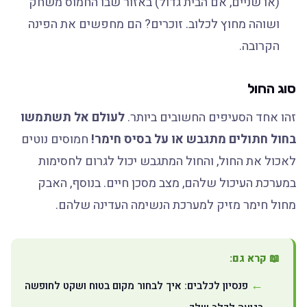
(או שניים, אם הבית גדול) באזור שבו החמוס משחק
ושוהה מחוץ לכלוב. זוכרים? הם מחפשים את הפינה
הקרובה.
סוג החול
זהו אחד הסעיפים החשובים ביותר.
לעולם אל תשתמשו
בחול חתולים מתגבש או על בסיס חימר!
חמוסים נוטים
לאכול את החול, והחול המתגבש יכול לגרום לחסימות
במערכת העיכול שלהם, מצב מסכן חיים. בנוסף, האבק
מחול חימר מזיק למערכת הנשימה העדינה שלהם.
📖 קרא גם:
פנסיון לכלבים: איך לבחור מקום בטוח ושקט לחופשה