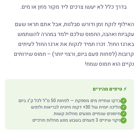
בדרך כלל לא יעשו צרכים ליד מקור מזון או מים.
האילוף לוקח זמן ודורש סבלנות, אבל אתם תראו שעם
עקביות ואהבה, החמוס שלכם ילמד במהרה להשתמש
בארגז החול. זכרו תמיד לנקות את ארגז החול לעיתים
קרובות (לפחות פעם ביום, ורצוי יותר) – חמוס שירותים
נקיים הוא חמוס שמח!
⚡ טיפים מהירים
בדקו שתיית מים מספקת — לפחות 50 מ"ל לכל ק"ג ביום
✓
הליכה יומית של 30+ דקות חיונית לבריאות ולנפש
✓
חיסונים שנתיים מונעים מחלות קשות
✓
ניקוי שיניים 3 פעמים בשבוע מונע מחלות חניכיים
✓