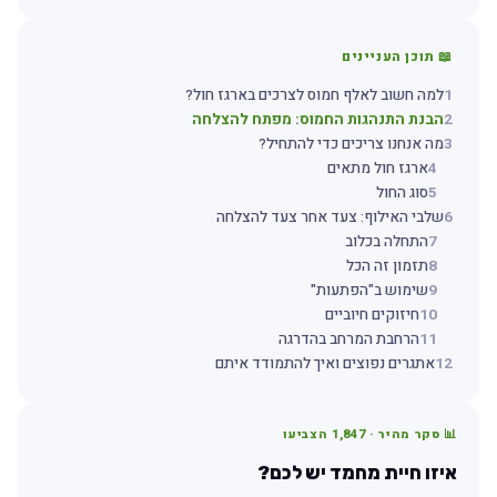
📖 תוכן העניינים
1
למה חשוב לאלף חמוס לצרכים בארגז חול?
2
הבנת התנהגות החמוס: מפתח להצלחה
3
מה אנחנו צריכים כדי להתחיל?
4
ארגז חול מתאים
5
סוג החול
6
שלבי האילוף: צעד אחר צעד להצלחה
7
התחלה בכלוב
8
תזמון זה הכל
9
שימוש ב"הפתעות"
10
חיזוקים חיוביים
11
הרחבת המרחב בהדרגה
12
אתגרים נפוצים ואיך להתמודד איתם
📊 סקר מהיר ·
1,847
הצביעו
איזו חיית מחמד יש לכם?