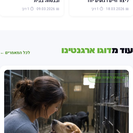
ליצור חיים רגועים יחד
ובבטחה בבית
📅 18.03.2026 · ⏱️ 1 דק׳
📅 09.03.2026 · ⏱️ 1 דק׳
וד מ
דוגו ארגנטינו
לכל המאמרים ←
שרותים לחיות מחמד