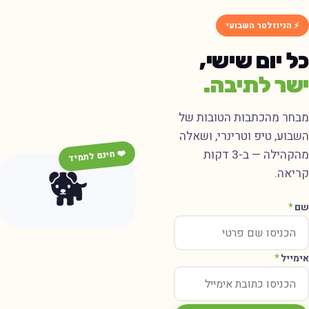
⚡ הניוזלטר השבועי
ל יום שישי,
שר לתיבה.
בחר מהכתבות הטובות של
שבוע, טיפ וטרינרי, ושאלה
מהקהילה — ב-3 דקות
❤️ חינם לתמיד
🐕
ריאה.
ם
*
ימייל
*