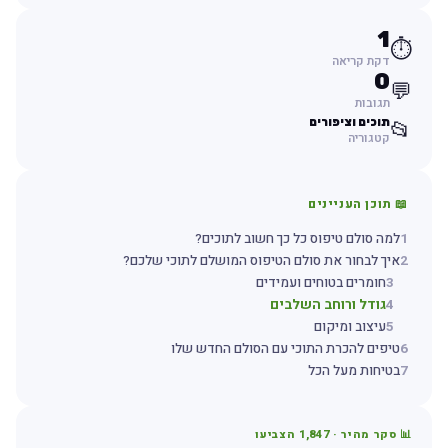
1
⏱️
דקת קריאה
0
💬
תגובות
תוכים וציפורים
📂
קטגוריה
📖 תוכן העניינים
1
למה סולם טיפוס כל כך חשוב לתוכים?
2
איך לבחור את סולם הטיפוס המושלם לתוכי שלכם?
3
חומרים בטוחים ועמידים
4
גודל ורוחב השלבים
5
עיצוב ומיקום
6
טיפים להכרת התוכי עם הסולם החדש שלו
7
בטיחות מעל הכל
📊 סקר מהיר ·
1,847
הצביעו