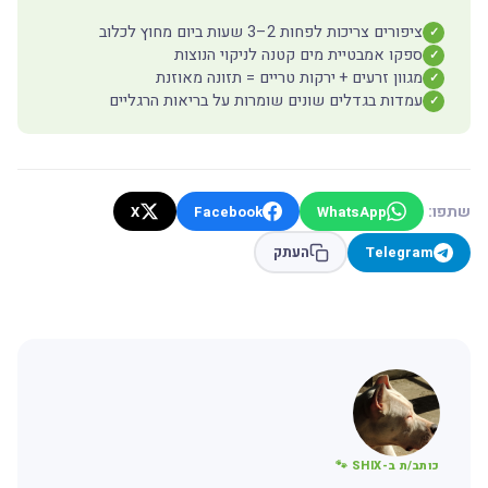
ציפורים צריכות לפחות 2–3 שעות ביום מחוץ לכלוב
✓
ספקו אמבטיית מים קטנה לניקוי הנוצות
✓
מגוון זרעים + ירקות טריים = תזונה מאוזנת
✓
עמדות בגדלים שונים שומרות על בריאות הרגליים
✓
שתפו:
X
Facebook
WhatsApp
Telegram
העתק
כותב/ת ב-SHIX 🐾