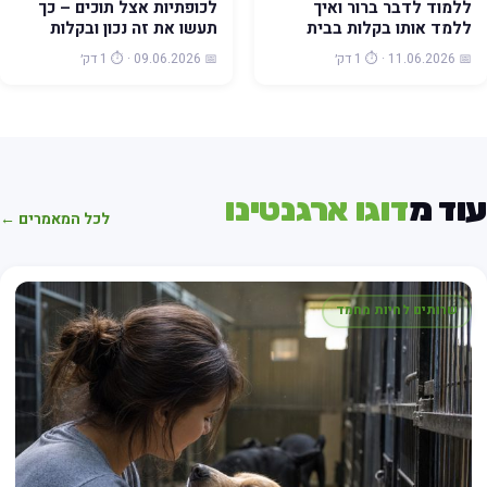
ללמוד לדבר ברור ואיך
לכופתיות אצל תוכים – כך
ללמד אותו בקלות בבית
תעשו את זה נכון ובקלות
📅 11.06.2026 · ⏱️ 1 דק׳
📅 09.06.2026 · ⏱️ 1 דק׳
וד מ
דוגו ארגנטינו
לכל המאמרים ←
שרותים לחיות מחמד