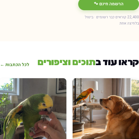
הרשמה חינם 🐾
22,400 קוראים כבר רשומים · ביטול
חיצה אחת
ראו עוד ב
תוכים וציפורים
לכל הכתבות ←