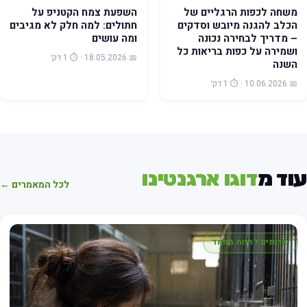
משחה לכפות הרגליים של
השפעת צמח הקטניפ על
הכלב להגנה מיובש וסדקים
חתולים: למה חלק לא מגיבים
– מדריך לבחירה נכונה
ומה עושים
ושמירה על כפות בריאות כל
📅 18.05.2026 · ⏱️ 1 דק׳
השנה
📅 10.06.2026 · ⏱️ 1 דק׳
וד מ
דוגו ארגנטינו
לכל המאמרים ←
שרותים לחיות מחמד