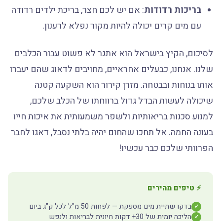
בריכות רדודות
: אם יש לכם חצר, בריכת ילדים רדודה
עם מים קרים יכולה להיות מקור נפלא לרענון.
לסיכום, הקיץ בישראל הוא אתגר לא פשוט עבור הכלבים
שלנו. אנחנו, כבעלים אחראיים, מחויבים לדאוג שהם יעברו
אותו בנוחות ובבטחה. מזרן קירור הוא השקעה קטנה
שיכולה לעשות הבדל גדול ברווחתו של הכלב שלכם,
למנוע סכנות בריאותיות ולשפר משמעותית את איכות חייו
בעונה החמה. אל תחכו שהחום יהיה בלתי נסבל, דאגו לחבר
הפרוותי שלכם כבר עכשיו!
⚡ טיפים מהירים
בדקו שתיית מים מספקת — לפחות 50 מ"ל לכל ק"ג ביום
✓
הליכה יומית של 30+ דקות חיונית לבריאות ולנפש
✓