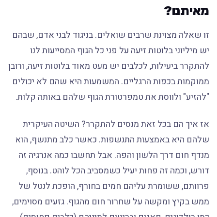
מאיתנו?
זו שאלה מצוינת שרבים שואלים. בניגוד לבני אדם, שבהם
יש מיליוני בלוטות זיעה על פני כל הגוף המסייעות לנו
להתקרר ביעילות, לכלבים יש מעט מאוד בלוטות זיעה, ורובן
ממוקמות בכפות הרגליים. המשמעות היא שהם לא יכולים
"להזיע" ולווסת את טמפרטורת הגוף שלהם באותה קלות.
אז איך הם בכל זאת מנסים להתקרר? השיטה העיקרית
שלהם היא באמצעות התנשפות. כאשר כלב מתנשף, הוא
מנדף חום דרך הלשון והפה. אבל תחשבו כמה אנרגיה זה
דורש, וכמה זה פחות יעיל כשמסביב הכל לוהט. בנוסף,
פרוותם, ששומרת עליהם חמים בחורף, הופכת לנטל של
ממש בקיץ ומקשה על שחרור חום מהגוף. גזעים מסוימים,