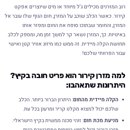
רוב המזרנים מכילים ג'ל מיוחד או מים שיוצרים אפקט
קירור. כאשר הכלב שוכב על המזרן, חום הגוף שלו עובר אל
המזרן, והחומר שבתוכו סופח את החום ומפזר אותו
באיטיות. כך, המזרן נשאר קר למשך זמן מה, ומספק לכלב
תחושת הקלה מיידית. זה ממש כמו מיזוג אוויר קטן ואישי
עבור הפרוותי שלכם!
למה מזרן קירור הוא פריט חובה בקיץ?
היתרונות שתאהבו:
הקלה מיידית מהחום
: היתרון הברור ביותר. הכלב
שלכם יכול למצוא מקלט קריר ומרענן בכל עת.
מניעת מכת חום
: זוהי סכנה ממשית בקיץ הישראלי.
מזרן קירור יכול לסייע בוויסות טמפרטורת הגוף