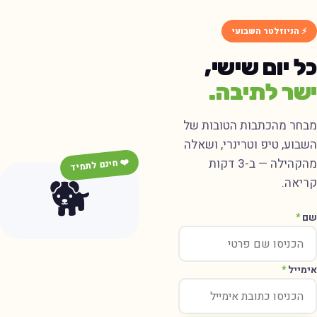
⚡ הניוזלטר השבועי
ל יום שישי,
שר לתיבה.
בחר מהכתבות הטובות של
שבוע, טיפ וטרינרי, ושאלה
מהקהילה — ב-3 דקות
❤️ חינם לתמיד
🐕
ריאה.
ם
*
ימייל
*