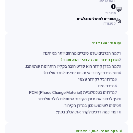
דקת קריאה
0
💬
תגובות
מוצרים לחתולים וכלבים
📂
קטגוריה
📖 תוכן העניינים
1
למה הכלבים שלנו סובלים מהחום יותר מאיתנו?
2
מזרן קירור: מה זה ואיך הוא עובד?
3
למה מזרן קירור הוא פריט חובה בקיץ? היתרונות שתאהבו:
4
סוגי מזרני קירור: איזה סוג יתאים לחבר שלכם?
5
מזרני ג'ל לקירור עצמי
6
מזרני מים
7
מזרנים בטכנולוגיית PCM (Phase Change Material)
8
איך לבחור את מזרן הקירור המושלם לכלב שלכם?
9
טיפים לשימוש נכון במזרן הקירור:
10
עוד כמה דרכים לקרר את הכלב בקיץ:
📊 סקר מהיר ·
1,847
הצביעו