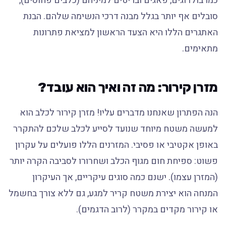
כמו בולדוגים, פאגים ובריטים למיניהם (כלבים פחוסים),
סובלים אף יותר בגלל מבנה דרכי הנשימה שלהם. הבנת
האתגרים הללו היא הצעד הראשון למציאת פתרונות
מתאימים.
מזרן קירור: מה זה ואיך הוא עובד?
הנה הפתרון שאנחנו מדברים עליו! מזרן קירור לכלב הוא
למעשה משטח מיוחד שנועד לסייע לכלב שלכם להתקרר
באופן אקטיבי או פסיבי. המזרנים הללו פועלים על עקרון
פשוט: ספיחת חום מגוף הכלב ושחרורו לסביבה הקרה יותר
(המזרן עצמו). ישנם כמה סוגים עיקריים, אך העיקרון
המנחה הוא יצירת משטח קריר למגע, גם ללא צורך בחשמל
או קירור מקדים במקרר (לרוב הדגמים).