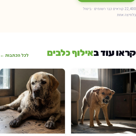
22,400 קוראים כבר רשומים · ביטול
חיצה אחת
ראו עוד ב
אילוף כלבים
לכל הכתבות ←