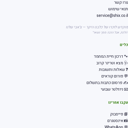
רו קשר
אי שימוש
service@shix.co.
קדש לזכרו של כלבנו היקר — צ'אבי שלנו
לכת, אבל הרבה ממך נשאר"
לים
 דרכון חיית המחמד
 מצא וטרינר קרוב
שאלות ותשובות
 פורום קוראים
 פרסום כתבות בתשלום
 ניוזלטר שבועי
בו אחרינו
 פייסבוק
 אינסטגרם
💬 Wha