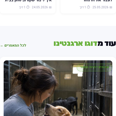
לעצור את זה מהר
איך ליצור שקט וביטחון בבית
📅 25.05.2026 · ⏱️ 1 דק׳
📅 24.05.2026 · ⏱️ 1 דק׳
וד מ
דוגו ארגנטינו
לכל המאמרים ←
שרותים לחיות מחמד