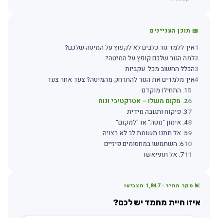
📖 תוכן העניינים
1
איך ללמד גור כלבים לא לקפוץ על המיטה שלכם?
2
למה הגור שלכם קופץ על המיטה?
3
הכלל החשוב מכל: עקביות
4
איך מלמדים את הגור להתרחק מהמיטה? צעד אחר צעד
5
1. התחילו מוקדם
6
2. מקום משלו – אטרקטיבי ונוח
7
3. פיקוח ותגובה מידית
8
4. אימון "מטה" או "למקום"
9
5. אל תתנו תשומת לב לא רצויה
10
6. השתמשו במחסומים פיזיים
11
7. אל תתייאשו
📊 סקר מהיר ·
1,847
הצביעו
איזו חיית מחמד יש לכם?