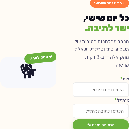
⚡ הניוזלטר השבועי
ל יום שישי,
שר לתיבה.
בחר מהכתבות הטובות של
שבוע, טיפ וטרינרי, ושאלה
מהקהילה — ב-3 דקות
❤️ חינם לתמיד
🐕
ריאה.
ם
*
ימייל
*
הרשמה חינם 🐾