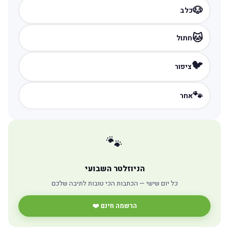
🐶
כלב
🐱
חתול
🐦
ציפור
🐾
אחר
🐾
הניוזלטר השבועי
כל יום שישי — הכתבות הכי טובות לתיבה שלכם
הרשמה חינם ❤️