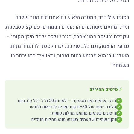
תגמול על התנהגות נכונה.
בסופו של דבר, המטרה היא שגם אתם וגם הגור שלכם
תיהנו מחיים משותפים הרמוניים ושמחים. עם קצת סבלנות,
עקביות ובעיקר המון אהבה, הגור שלכם ילמד היכן מקומו –
גם על הרצפה, וגם בלב שלכם. זכרו לספק לו תמיד מקום
משלו שבו הוא מרגיש בטוח ואהוב, וראו איך הוא יבחר בו
בשמחה!
⚡ טיפים מהירים
בדקו שתיית מים מספקת — לפחות 50 מ"ל לכל ק"ג ביום
✓
הליכה יומית של 30+ דקות חיונית לבריאות ולנפש
✓
חיסונים שנתיים מונעים מחלות קשות
✓
ניקוי שיניים 3 פעמים בשבוע מונע מחלות חניכיים
✓